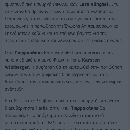
ομοσπονδιακό υπουργό Οικονομικών
Lars Klingbeil
. Στο
επίκεντρο θα βρεθούν η κοινή προσπάθεια Ελλάδας και
Γερμανίας για την ενίσχυση της ανταγωνιστικότητας της
ευρωζώνης, η προώθηση της Ένωσης Αποταμιεύσεων και
Επενδύσεων, καθώς και τα επόμενα βήματα για την
περαιτέρω εμβάθυνση και ολοκλήρωση της ενιαίας αγοράς.
Ο
κ. Πιερρακάκης
θα συναντηθεί στη συνέχεια με τον
ομοσπονδιακό υπουργό Ψηφιοποίησης
Karsten
Wildberger.
Η συζήτηση θα επικεντρωθεί στην προώθηση
κοινών προτύπων ψηφιακής διακυβέρνησης και στις
δυνατότητες της ψηφιοποίησης να επιταχύνει την οικονομική
ανάπτυξη.
Η επίσκεψη περιλαμβάνει ομιλία του υπουργού στη σχολή
διακυβέρνησης Hertie, όπου ο
κ. Πιερρακάκης
θα
παρουσιάσει το απόγευμα τη συνολική στρατηγική
μετασχηματισμού της Ελλάδας τα τελευταία χρόνια, τόσο
στον οικονομικό τομέα, όσο και στη λειτουργία του κράτους.