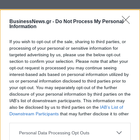
BusinessNews.gr -
Do Not Process My Personal
Information
Όμιλος AKTOR: Εξαγοράζει το
ΔΕΗ: Ισχυρή ανάπτυξη στο α΄
75% των ΗΛΕΚΤΩΡ και THALIS –
εξάμηνο 2026 με
Στρατηγική συνεργασία με τη
προσαρμοσμένο EBITDA στα 1,2
If you wish to opt-out of the sale, sharing to third parties, or
Motor Oil
δισ. ευρώ
processing of your personal or sensitive information for
targeted advertising by us, please use the below opt-out
section to confirm your selection. Please note that after your
opt-out request is processed you may continue seeing
Η συμφωνία Arval-Athlon αναδιαμορφώνει την αγορά leasing
interest-based ads based on personal information utilized by
us or personal information disclosed to third parties prior to
your opt-out. You may separately opt-out of the further
VW: Η δύσκολη εξίσωση της
Alpha Bank: Για πρώτη φορά το
disclosure of your personal information by third parties on the
αναδιάρθρωσης
Αρχαίο Θέατρο Επιδαύρου
IAB’s list of downstream participants. This information may
άνοιξε τις πύλες του σε όλους
also be disclosed by us to third parties on the
IAB’s List of
Downstream Participants
that may further disclose it to other
third parties.
ESG Report 2025: Πώς η ΑΒ Βασιλόπουλος μετατρέπει τη
Personal Data Processing Opt Outs
βιωσιμότητα σε καθημερινή πράξη