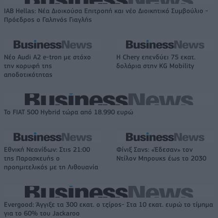
IAB Hellas: Νέα Διοικούσα Επιτροπή και νέο Διοικητικό Συμβούλιο -
Πρόεδρος ο Γαληνός Γιαγλής
Νέο Audi A2 e-tron με στόχο
Η Chery επενδύει 75 εκατ.
την κορυφή της
δολάρια στην KG Mobility
αποδοτικότητας
Το FIAT 500 Hybrid τώρα από 18.990 ευρώ
Εθνική Νεανίδων: Στις 21:00
Φίνιξ Σανς: «Έδεσαν» τον
της Παρασκευής ο
Ντίλον Μπρουκς έως το 2030
προημιτελικός με τη Λιθουανία
Evergood: Άγγιξε τα 300 εκατ. ο τζίρος- Στα 10 εκατ. ευρώ το τίμημα
για το 60% του Jackaroo