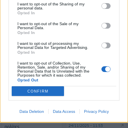
I want to opt-out of the Sharing of my
personal data.
Opted In
Stoiximan: «Πού ήσουν;» στις μεγάλες στιγμές του Ολυμπιακού
I want to opt-out of the Sale of my
Personal Data.
Opted In
I want to opt-out of processing my
Personal Data for Targeted Advertising.
ΠΕΡΙΣΣΌΤΕΡΑ ΣΕ ΑΥΤΉ ΤΗΝ ΚΑΤΗΓΟΡΊΑ
Opted In
I want to opt-out of Collection, Use,
Retention, Sale, and/or Sharing of my
Personal Data that Is Unrelated with the
Purposes for which it was collected.
Opted Out
CONFIRM
Δημοσκόπηση GPO:
Μητσοτάκης σε Τασούλα: Η
Σταθερά πρώτη η ΝΔ -
Ελλάδα πρωταγωνιστεί
Data Deletion
Data Access
Privacy Policy
Απαισιοδοξία για την
στον τομέα της ενέργειας
οικονομική πίεση από τους
24/11/2025 - 11:53
πολίτες