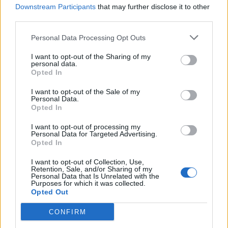
Downstream Participants
that may further disclose it to other
third parties.
Το FIAT 500 Hybrid τώρα από
Ατρόμητος και Novibet
18.990 ευρώ
συνεχίζουν μαζί: Ανανέωση της
Personal Data Processing Opt Outs
συνεργασίας τους μέχρι το
2028
I want to opt-out of the Sharing of my
personal data.
Opted In
18η συνεχόμενη χρονιά για τον ΟΤΕ στη διεθνή σειρά δεικτών
I want to opt-out of the Sale of my
Personal Data.
FTSE4Good
Opted In
I want to opt-out of processing my
Personal Data for Targeted Advertising.
Alpha Bank: Για πρώτη φορά το Αρχαίο Θέατρο Επιδαύρου άνοιξε τις
Opted In
πύλες του σε όλους
I want to opt-out of Collection, Use,
Retention, Sale, and/or Sharing of my
Personal Data that Is Unrelated with the
Purposes for which it was collected.
Opted Out
ΠΕΡΙΣΣΌΤΕΡΑ ΣΕ ΑΥΤΉ ΤΗΝ ΚΑΤΗΓΟΡΊΑ
CONFIRM