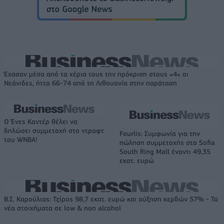
Έχασαν μέσα από τα χέρια τους την πρόκριση στους «4» οι
Νεάνιδες, ήττα 66-74 από τη Λιθουανία στην παράταση
Ο Ένες Καντέρ θέλει να
δηλώσει συμμετοχή στο ντραφτ
Fourlis: Συμφωνία για την
του WNBA!
πώληση συμμετοχής στο Sofia
South Ring Mall έναντι 49,35
εκατ. ευρώ
Β.Σ. Καρούλιας: Τζίρος 98,7 εκατ. ευρώ και αύξηση κερδών 57% - Τα
νέα στοιχήματα σε low & non alcohol