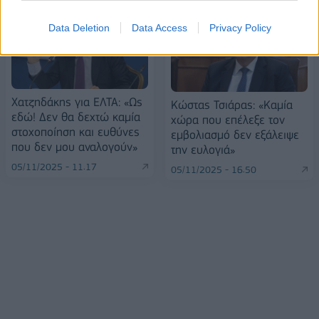
Data Deletion
Data Access
Privacy Policy
Χατζηδάκης για ΕΛΤΑ: «Ως
Κώστας Τσιάρας: «Καμία
εδώ! Δεν θα δεχτώ καμία
χώρα που επέλεξε τον
στοχοποίηση και ευθύνες
εμβολιασμό δεν εξάλειψε
που δεν μου αναλογούν»
την ευλογιά»
05/11/2025 - 11:17
05/11/2025 - 16:50