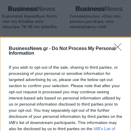
Ευρωπαϊκό Κορασίδων: Άνετη
Γιαννακόπουλος: «Όταν σου
νίκη της Ελλάδας στην
ρίχνουν μια πέτρα, τους
πρεμιέρα, 78-36 την Ιρλανδία
καταστρέφεις» (vid)
BusinessNews.gr -
Do Not Process My Personal
ΕΛΣΤΑΤ: Στο 3,4% υποχώρησε ο πληθωρισμός τον Ιούλιο
Information
If you wish to opt-out of the sale, sharing to third parties, or
processing of your personal or sensitive information for
Χρηματοδότηση 8 εκατ. ευρώ
Metlen: Ρεκόρ EBITDA στο α'
targeted advertising by us, please use the below opt-out
σε 843 μέσα ενημέρωσης-
εξάμηνο, στα 550 εκατ. ευρώ –
section to confirm your selection. Please note that after your
Ξεκίνησε το πενταετές
Καθαρά κέρδη 313 εκατ. ευρώ
opt-out request is processed you may continue seeing
πρόγραμμα ενίσχυσης του
interest-based ads based on personal information utilized by
Τύπου
us or personal information disclosed to third parties prior to
your opt-out. You may separately opt-out of the further
disclosure of your personal information by third parties on the
Η Chery επενδύει 75 εκατ. δολάρια στην KG Mobility
IAB’s list of downstream participants. This information may
also be disclosed by us to third parties on the
IAB’s List of