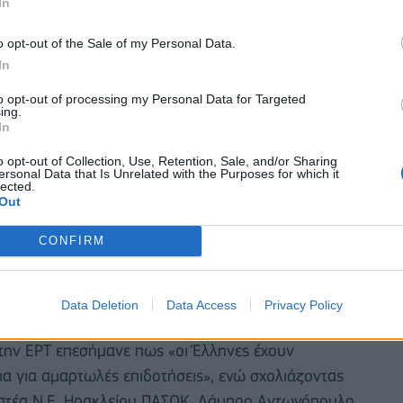
In
o opt-out of the Sale of my Personal Data.
In
to opt-out of processing my Personal Data for Targeted
ing.
In
o opt-out of Collection, Use, Retention, Sale, and/or Sharing
ersonal Data that Is Unrelated with the Purposes for which it
lected.
Out
CONFIRM
σαίας τάξης, των μονογονεϊκών οικογενειών και των
θώς, όπως επισημάνθηκε, «το πρόβλημα έχει και
Data Deletion
Data Access
Privacy Policy
μική».
ην ΕΡΤ επεσήμανε πως «οι Έλληνες έχουν
ια για αμαρτωλές επιδοτήσεις», ενώ σχολιάζοντας
ματέα Ν.Ε. Ηρακλείου ΠΑΣΟΚ, Λάμπρο Αντωνόπουλο,