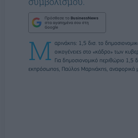
συμβολισμού.
Πρόσθεσε το
BusinessNews
στα αγαπημένα σου στη
Google
Μ
αρινάκης: 1,5 δισ. το δημοσιονομι
οικογένειες στο «κάδρο» των κυβ
Για δημοσιονομικό περιθώριο 1,5 
εκπρόσωπος, Παύλος Μαρινάκης, αναφορικά μ