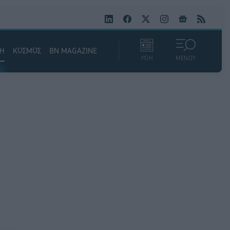
ΚΗ
ΚΟΣΜΟΣ
BN MAGAZINE
ΡΟΗ
ΜΕΝΟΥ