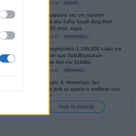
07/08/2026 - 14:58
ΚΟΣΜΟΣ
Fourlis: Συμφωνία για την πώληση
συμμετοχής στο Sofia South Ring Mall
έναντι 49,35 εκατ. ευρώ
07/08/2026 - 14:39
ΕΠΙΧΕΙΡΗΣΕΙΣ
ΥΠΠΟ: Επιχορηγήσεις 1.106.000 ευρώ για
την ενίσχυση των Πολυθεματικών
Φεστιβάλ σε όλη την Ελλάδα
07/08/2026 - 14:34
ΟΙΚΟΝΟΜΙΑ
Άρειος Πάγος- Ε. Μπακέλας: Δεν
ανασύρεται από το αρχείο η υπόθεση των
υποκλοπών
07/08/2026 - 14:11
ΕΛΛΑΔΑ
ΟΛΕΣ ΟΙ ΕΙΔΗΣΕΙΣ
Σαουδική Αραβία, Τουρκία και Πακιστάν
υπογράφουν κοινή αμυντική συμφωνία
07/08/2026 - 13:47
ΚΟΣΜΟΣ