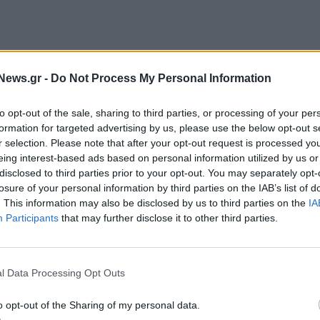
News.gr -
Do Not Process My Personal Information
θώριο αυτό είναι αποτέλεσμα συγκεκριμένων
, η καταπολέμηση της φοροδιαφυγής και η θετική
to opt-out of the sale, sharing to third parties, or processing of your per
 «τα χρήματα δεν προκύπτουν από λεφτόδεντρα».
formation for targeted advertising by us, please use the below opt-out s
r selection. Please note that after your opt-out request is processed y
eing interest-based ads based on personal information utilized by us or
ται στο 7,9%, στο χαμηλότερο επίπεδο των
disclosed to third parties prior to your opt-out. You may separately opt-
losure of your personal information by third parties on the IAB’s list of
. This information may also be disclosed by us to third parties on the
IA
αρκής πίεση για τα νοικοκυριά, με ιδιαίτερη
Participants
that may further disclose it to other third parties.
ασης. «Το διαθέσιμο εισόδημα χρειάζεται
οχευμένες φοροελαφρύνσεις που θα εξεταστούν από
l Data Processing Opt Outs
.
o opt-out of the Sharing of my personal data.