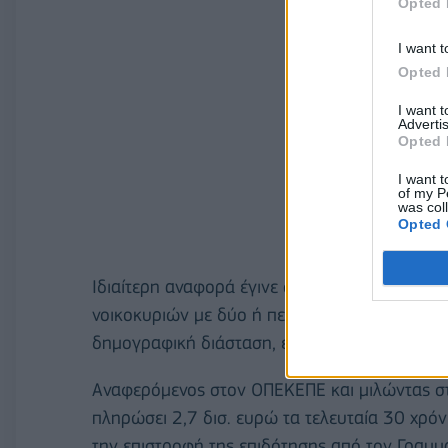
Opted 
I want t
Opted 
I want 
Advertis
Opted 
I want t
of my P
was col
Opted 
Ιδιαίτερη αναφορά έγινε στις ανάγκες της με
νοικοκυριών με δύο ή περισσότερα παιδιά, κα
δημογραφική διάσταση, εκτός από την οικονο
Αναφερόμενος στον ΟΠΕΚΕΠΕ και μιλώντας στ
πληρώσει 2,7 δισ. ευρώ τα τελευταία 30 χρόν
την επιστροφή της επιδότησης από τον Γραμ