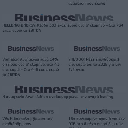
ανάρτηση που έκανε
HELLENiQ ENERGY: Κέρδη 393 εκατ. ευρώ στο α' εξάμηνο – Στα 734
εκατ. ευρώ τα EBITDA
Viohalco: Αυξημένος κατά 14%
ΥΠΕΘΟΟ: Νέες επενδύσεις 1
ο τζίρος στο α' εξάμηνο, στα 4,3
δισ. ευρώ ως το 2028 για την
δισ. ευρώ – Στα 446 εκατ. ευρώ
Ενέργεια
τα EBITDA
Η συμφωνία Arval-Athlon αναδιαμορφώνει την αγορά leasing
VW: Η δύσκολη εξίσωση της
18η συνεχόμενη χρονιά για τον
αναδιάρθρωσης
ΟΤΕ στη διεθνή σειρά δεικτών