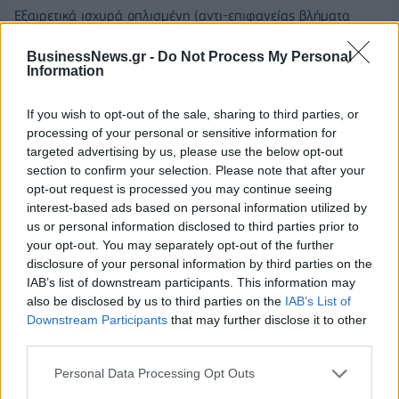
Εξαιρετικά ισχυρά οπλισμένη (αντι-επιφανείας βλήματα
MBDA Exocet MM40 B3C, και αντιαεροπορικοί πύραυλοι
BusinessNews.gr -
Do Not Process My Personal
Aster 30, πύραυλοι RAM, ανθυποβρυχιακές τορπίλες MU90,
Information
πυροβόλα), η φρεγάτα FDI ΗΝ έχει ακόμη τη δυνατότητα και
τη χωρητικότητα να επιβιβάζει ταυτόχρονα ένα ελικόπτερο
If you wish to opt-out of the sale, sharing to third parties, or
και ένα μη επανδρωμένο εναέριο οχήμα (UAV).
processing of your personal or sensitive information for
targeted advertising by us, please use the below opt-out
Ενσωματώνει δε όλη τη τεχνογνωσία όλων των
section to confirm your selection. Please note that after your
συνεργατών και υπεργολάβων της Naval Group.
opt-out request is processed you may continue seeing
interest-based ads based on personal information utilized by
Τεχνικές προδιαγραφές:
us or personal information disclosed to third parties prior to
your opt-out. You may separately opt-out of the further
. Εκτόπισμα: 4.500 τόνοι
disclosure of your personal information by third parties on the
IAB’s list of downstream participants. This information may
. Μήκος: περίπου. 122 μέτρα
also be disclosed by us to third parties on the
IAB’s List of
Downstream Participants
that may further disclose it to other
. Πλάτος: 18 μέτρα
third parties.
. Μέγιστη ταχύτητα: 27 κόμβοι
Personal Data Processing Opt Outs