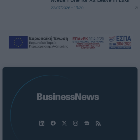
Aveda I One for All Leave in Elixir
22/07/2026 - 13:20