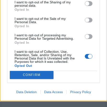
I want to opt-out of the Sharing of my
. Εγκαταστάσεις για εναέρια Μέσα: ελικόπτερο κλάσης 10
personal data.
τόνων, μη επανδρωμένο αεροσκάφος VTOL (UAV)
Opted In
Κύριοι οπλισμοί:
I want to opt-out of the Sale of my
Personal Data.
Opted In
. 32 πύραυλοι Aster που αναπτύχθηκαν από την MBDA
I want to opt-out of processing my
Personal Data for Targeted Advertising.
. 8 πύραυλοι Exocet MM40 B3C που αναπτύχθηκαν από την
Opted In
MBDA
I want to opt-out of Collection, Use,
. Πύραυλοι RAM
Retention, Sale, and/or Sharing of my
Personal Data that Is Unrelated with the
Purposes for which it was collected.
. Τορπίλες MU 90 που αναπτύχθηκαν από την Naval Group
Opted Out
. πυροβόλο 76 χλστ
CONFIRM
. 4 τορπιλοσωλήνες
Data Deletion
Data Access
Privacy Policy
. Αντιμέτρα CANTO που αναπτύχθηκαν από την Naval Group