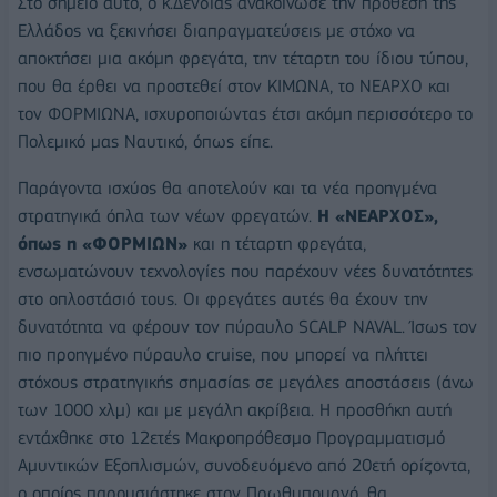
Στο σημείο αυτό, ο κ.Δένδιας ανακοίνωσε την πρόθεση της
Ελλάδος να ξεκινήσει διαπραγματεύσεις με στόχο να
αποκτήσει μια ακόμη φρεγάτα, την τέταρτη του ίδιου τύπου,
που θα έρθει να προστεθεί στον ΚΙΜΩΝΑ, το ΝΕΑΡΧΟ και
τον ΦΟΡΜΙΩΝΑ, ισχυροποιώντας έτσι ακόμη περισσότερο το
Πολεμικό μας Ναυτικό, όπως είπε.
Παράγοντα ισχύος θα αποτελούν και τα νέα προηγμένα
στρατηγικά όπλα των νέων φρεγατών.
Η «ΝΕΑΡΧΟΣ»,
όπως η «ΦΟΡΜΙΩΝ»
και η τέταρτη φρεγάτα,
ενσωματώνουν τεχνολογίες που παρέχουν νέες δυνατότητες
στο οπλοστάσιό τους. Οι φρεγάτες αυτές θα έχουν την
δυνατότητα να φέρουν τον πύραυλο SCALP NAVAL. Ίσως τον
πιο προηγμένο πύραυλο cruise, που μπορεί να πλήττει
στόχους στρατηγικής σημασίας σε μεγάλες αποστάσεις (άνω
των 1000 χλμ) και με μεγάλη ακρίβεια. Η προσθήκη αυτή
εντάχθηκε στο 12ετές Μακροπρόθεσμο Προγραμματισμό
Αμυντικών Εξοπλισμών, συνοδευόμενο από 20ετή ορίζοντα,
ο οποίος παρουσιάστηκε στον Πρωθυπουργό, θα