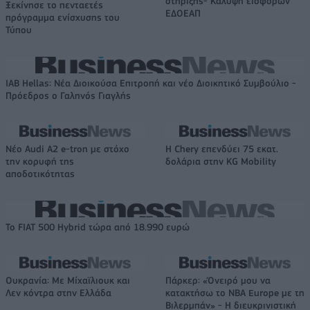
στήριξης- Κάλυψη εισφορών
Ξεκίνησε το πενταετές
ΕΔΟΕΑΠ
πρόγραμμα ενίσχυσης του
Τύπου
IAB Hellas: Νέα Διοικούσα Επιτροπή και νέο Διοικητικό Συμβούλιο -
Πρόεδρος ο Γαληνός Γιαγλής
Νέο Audi A2 e-tron με στόχο
Η Chery επενδύει 75 εκατ.
την κορυφή της
δολάρια στην KG Mobility
αποδοτικότητας
Το FIAT 500 Hybrid τώρα από 18.990 ευρώ
Ουκρανία: Με Μίχαϊλιουκ και
Πάρκερ: «Όνειρό μου να
Λεν κόντρα στην Ελλάδα
κατακτήσω το ΝΒΑ Europe με τη
Βιλερμπάν» - Η διευκρινιστική