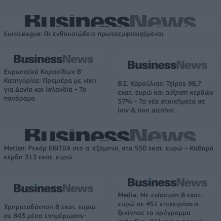
EuroLeague: Οι ενθουσιώδεις πρωτοεμφανιζόμενοι
Ευρωπαϊκό Κορασίδων Β'
Κατηγορίας: Πρεμιέρα με νίκη
Β.Σ. Καρούλιας: Τζίρος 98,7
για Δανία και Ισλανδία - Το
εκατ. ευρώ και αύξηση κερδών
πανόραμα
57% - Τα νέα στοιχήματα σε
low & non alcohol
Metlen: Ρεκόρ EBITDA στο α' εξάμηνο, στα 550 εκατ. ευρώ – Καθαρά
κέρδη 313 εκατ. ευρώ
Media: Με ενίσχυση 8 εκατ.
ευρώ σε 451 επιχειρήσεις
Χρηματοδότηση 8 εκατ. ευρώ
ξεκίνησε το πρόγραμμα
σε 843 μέσα ενημέρωσης-