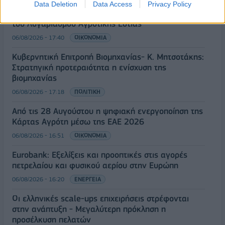
Data Deletion
Data Access
Privacy Policy
ΟΠΕΚΑ: Αύριο η δεύτερη πληρωμή των δικαιούχων
του Λογαριασμού Αγροτικής Εστίας
06/08/2026 - 17:40
ΟΙΚΟΝΟΜΙΑ
Κυβερνητική Επιτροπή Βιομηχανίας- Κ. Μητσοτάκης:
Στρατηγική προτεραιότητα η ενίσχυση της
βιομηχανίας
06/08/2026 - 17:18
ΠΟΛΙΤΙΚΗ
Από τις 28 Αυγούστου η ψηφιακή ενεργοποίηση της
Κάρτας Αγρότη μέσω της ΕΑΕ 2026
06/08/2026 - 16:51
ΟΙΚΟΝΟΜΙΑ
Eurobank: Εξελίξεις και προοπτικές στις αγορές
πετρελαίου και φυσικού αερίου στην Ευρώπη
06/08/2026 - 16:20
ΕΝΕΡΓΕΙΑ
Οι ελληνικές scale-ups επιχειρήσεις στρέφονται
στην ανάπτυξη - Μεγαλύτερη πρόκληση η
προσέλκυση πελατών