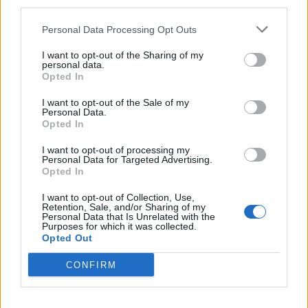
Ν. Δένδιας: Στρατηγική
third parties.
Στ. Κασσελάκης: Η
προτεραιότητα για την
παρακαταθήκη του Ανδρέα
Ελλάδα η ενίσχυση του
Personal Data Processing Opt Outs
είναι εδώ
ευρωπαϊκού αμυντικού
23/06/2024 - 18:30
I want to opt-out of the Sharing of my
βραχίονα
personal data.
Opted In
23/06/2024 - 15:54
I want to opt-out of the Sale of my
Personal Data.
Opted In
I want to opt-out of processing my
Personal Data for Targeted Advertising.
Opted In
I want to opt-out of Collection, Use,
Retention, Sale, and/or Sharing of my
Personal Data that Is Unrelated with the
Purposes for which it was collected.
Opted Out
CONFIRM
ΡΟΗ ΕΙΔΗΣΕΩΝ