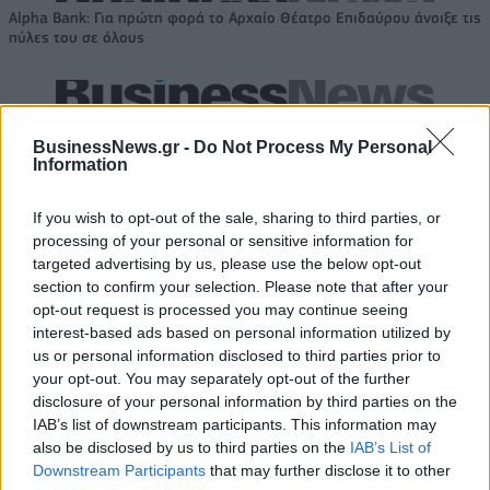
Alpha Bank: Για πρώτη φορά το Αρχαίο Θέατρο Επιδαύρου άνοιξε τις
πύλες του σε όλους
ESG Report 2025: Πώς η ΑΒ Βασιλόπουλος μετατρέπει τη
βιωσιμότητα σε καθημερινή πράξη
BusinessNews.gr -
Do Not Process My Personal
Information
If you wish to opt-out of the sale, sharing to third parties, or
processing of your personal or sensitive information for
targeted advertising by us, please use the below opt-out
ΠΕΡΙΣΣΌΤΕΡΑ ΣΕ ΑΥΤΉ ΤΗΝ ΚΑΤΗΓΟΡΊΑ
section to confirm your selection. Please note that after your
opt-out request is processed you may continue seeing
interest-based ads based on personal information utilized by
us or personal information disclosed to third parties prior to
your opt-out. You may separately opt-out of the further
disclosure of your personal information by third parties on the
IAB’s list of downstream participants. This information may
also be disclosed by us to third parties on the
IAB’s List of
Downstream Participants
that may further disclose it to other