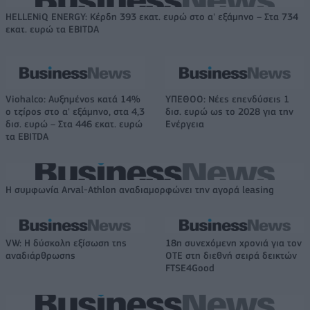
HELLENiQ ENERGY: Κέρδη 393 εκατ. ευρώ στο α' εξάμηνο – Στα 734
εκατ. ευρώ τα EBITDA
Viohalco: Αυξημένος κατά 14%
ΥΠΕΘΟΟ: Νέες επενδύσεις 1
ο τζίρος στο α' εξάμηνο, στα 4,3
δισ. ευρώ ως το 2028 για την
δισ. ευρώ – Στα 446 εκατ. ευρώ
Ενέργεια
τα EBITDA
Η συμφωνία Arval-Athlon αναδιαμορφώνει την αγορά leasing
VW: Η δύσκολη εξίσωση της
18η συνεχόμενη χρονιά για τον
αναδιάρθρωσης
ΟΤΕ στη διεθνή σειρά δεικτών
FTSE4Good