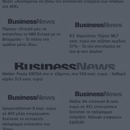
Νόλεϊ: «Ανυπομονώ να ζήσω την εκπληκτική ενέργεια των οπαδών
της ΑΕΚ»
Πάρκερ: «Όνειρό μου να
κατακτήσω το ΝΒΑ Europe με τη
Β.Σ. Καρούλιας: Τζίρος 98,7
Βιλερμπάν – Το πλάνο της
εκατ. ευρώ και αύξηση κερδών
ομάδας μένει ίδιο»
57% - Τα νέα στοιχήματα σε
low & non alcohol
Metlen: Ρεκόρ EBITDA στο α' εξάμηνο, στα 550 εκατ. ευρώ – Καθαρά
κέρδη 313 εκατ. ευρώ
Media: Με ενίσχυση 8 εκατ.
ευρώ σε 451 επιχειρήσεις
Χρηματοδότηση 8 εκατ. ευρώ
ξεκίνησε το πρόγραμμα
σε 843 μέσα ενημέρωσης-
στήριξης- Κάλυψη εισφορών
Ξεκίνησε το πενταετές
ΕΔΟΕΑΠ
πρόγραμμα ενίσχυσης του
Τύπου