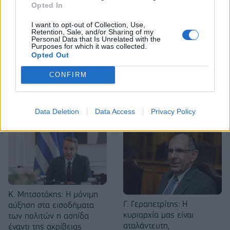
Opted In
I want to opt-out of Collection, Use,
Alpha Bank: Για πρώτη φορά το Αρχαίο Θέατρο Επιδαύρου άνοιξε τις
Retention, Sale, and/or Sharing of my
Personal Data that Is Unrelated with the
πύλες του σε όλους
Purposes for which it was collected.
Opted Out
CONFIRM
ΠΕΡΙΣΣΌΤΕΡΑ ΣΕ ΑΥΤΉ ΤΗΝ ΚΑΤΗΓΟΡΊΑ
Data Deletion
Data Access
Privacy Policy
K. Mητσοτάκης: Η μόνιμη
Γ. Γεραπετρίτης: Η
αύξηση στα εισοδήματα
κυριαρχία μας είναι
των πολιτών η ασπίδα
αταλάντευτη,
έναντι της ακρίβειας