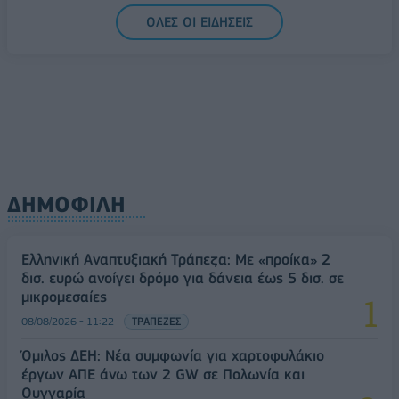
5G παντού, 6G στον ορίζοντα: Πού βρίσκεται η
ΟΛΕΣ ΟΙ ΕΙΔΗΣΕΙΣ
Ελλάδα στη μεγάλη τεχνολογική μετάβαση
08/08/2026 - 10:54
ΤΕΧΝΟΛΟΓΙΑ
ΔΗΜΟΦΙΛΗ
Ελληνική Αναπτυξιακή Τράπεζα: Με «προίκα» 2
δισ. ευρώ ανοίγει δρόμο για δάνεια έως 5 δισ. σε
μικρομεσαίες
08/08/2026 - 11:22
ΤΡΑΠΕΖΕΣ
Όμιλος ΔΕΗ: Νέα συμφωνία για χαρτοφυλάκιο
έργων ΑΠΕ άνω των 2 GW σε Πολωνία και
Ουγγαρία