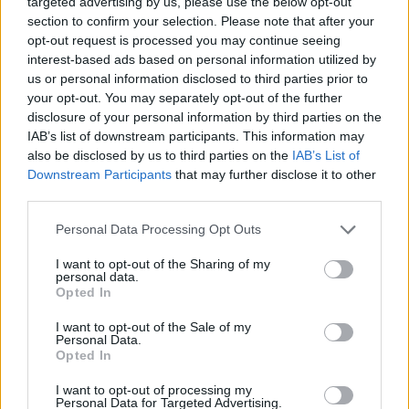
targeted advertising by us, please use the below opt-out
section to confirm your selection. Please note that after your
opt-out request is processed you may continue seeing
Β.Σ. Καρούλιας: Τζίρος 98,7
Deloitte Ελλάδος:
interest-based ads based on personal information utilized by
εκατ. ευρώ και αύξηση κερδών
Χρηματοοικονομικός
us or personal information disclosed to third parties prior to
57% - Τα νέα στοιχήματα σε
σύμβουλος της ΔΕΗ για την
your opt-out. You may separately opt-out of the further
low & non alcohol
είσοδο στην πολωνική αγορά
ενέργειας
disclosure of your personal information by third parties on the
IAB’s list of downstream participants. This information may
also be disclosed by us to third parties on the
IAB’s List of
Downstream Participants
that may further disclose it to other
Η Chery επενδύει 75 εκατ. δολάρια στην KG Mobility
third parties.
Personal Data Processing Opt Outs
Το FIAT 500 Hybrid τώρα από
Ατρόμητος και Novibet
I want to opt-out of the Sharing of my
18.990 ευρώ
συνεχίζουν μαζί: Ανανέωση της
personal data.
συνεργασίας τους μέχρι το
Opted In
2028
I want to opt-out of the Sale of my
Personal Data.
Opted In
18η συνεχόμενη χρονιά για τον ΟΤΕ στη διεθνή σειρά δεικτών
I want to opt-out of processing my
FTSE4Good
Personal Data for Targeted Advertising.