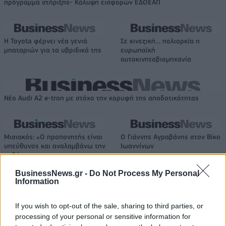
πρόγραμμα στήριξης- Κάλυψη εισφορών ΕΔΟΕΑΠ
Η Toyota φέρνει νέα γενιά
Σε κινεζική… πολιορκία η
μπαταριών για τα υβριδικά της
ευρωπαϊκή
αυτοκινητοβιομηχανία
Νέο Audi A2 e-tron με στόχο την κορυφή της αποδοτικότητας
Μισιακός: «Ο προπονητής είναι
Ο Γιάννης Αγραβάνης στον Βίκο
υπεύθυνος και αναλαμβάνω την
Ιωαννίνων
ευθύνη»
BusinessNews.gr -
Do Not Process My Personal
Information
Ελληνική Αναπτυξιακή Τράπεζα: Με «προίκα» 2 δισ. ευρώ ανοίγει
δρόμο για δάνεια έως 5 δισ. σε μικρομεσαίες
If you wish to opt-out of the sale, sharing to third parties, or
processing of your personal or sensitive information for