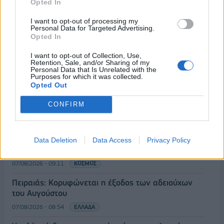
Opted In
I want to opt-out of processing my
Personal Data for Targeted Advertising.
Opted In
I want to opt-out of Collection, Use,
ΡΟΗ ΕΙΔΗΣΕΩΝ
Retention, Sale, and/or Sharing of my
Personal Data that Is Unrelated with the
Purposes for which it was collected.
Opted Out
Νέα στρατηγική συνεργασία της ΓΓ Επικοινωνίας
CONFIRM
και Ενημέρωσης με το ΕΙΕ
07/08/2026 - 09:22
ΠΟΛΙΤΙΚΗ
Ταϊλάνδη: Επτά νεκροί, 15 τραυματίες από
Data Deletion
Data Access
Privacy Policy
πυροβολισμούς σε σχολείο - Αυτοκτόνησε ο δράστης
07/08/2026 - 09:11
ΚΟΣΜΟΣ
Πειραιάς: Κορυφώνεται η έξοδος των αδειούχων
του Αυγούστου
07/08/2026 - 08:54
ΕΛΛΑΔΑ