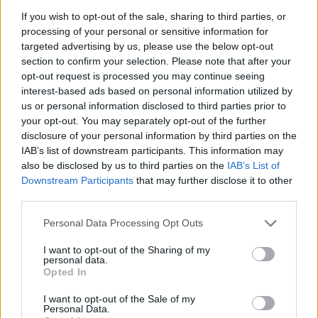
If you wish to opt-out of the sale, sharing to third parties, or
processing of your personal or sensitive information for
targeted advertising by us, please use the below opt-out
section to confirm your selection. Please note that after your
opt-out request is processed you may continue seeing
interest-based ads based on personal information utilized by
ΣΥΡΙΖΑ-ΠΣ: Η κυβέρνηση
us or personal information disclosed to third parties prior to
Π. Μαρινάκης: Ο
εξακολουθεί να είναι
your opt-out. You may separately opt-out of the further
πρωθυπουργός δεν
εκτεθειμένη και υπόλογη
disclosure of your personal information by third parties on the
θυμήθηκε κανέναν
για τη διαρροή των e-mail
IAB’s list of downstream participants. This information may
Μπελέρη και καμία
αποδήμων
also be disclosed by us to third parties on the
IAB’s List of
ομογένεια τώρα
Downstream Participants
that may further disclose it to other
17/04/2024 - 15:15
third parties.
17/04/2024 - 14:00
Personal Data Processing Opt Outs
I want to opt-out of the Sharing of my
personal data.
Opted In
I want to opt-out of the Sale of my
Personal Data.