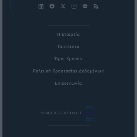
Η Εταιρεία
Ταυτότητα
Όροι Χρήσης
Πολιτική Προστασίας Δεδομένων
Επικοινωνία
ΜΕΛΟΣ #232470 Μ.Η.Τ.