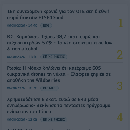
18η συνεχόμενη χρονιά για τον ΟΤΕ στη διεθνή
σειρά δεικτών FTSE4Good
06/08/2026 - 14:40
ESG
Β.Σ. Καρούλιας: Τζίρος 98,7 εκατ. ευρώ και
αύξηση κερδών 57% - Τα νέα στοιχήματα σε low
& non alcohol
06/08/2026 - 11:48
ΕΠΙΧΕΙΡΗΣΕΙΣ
Ρωσία: Η Μόσχα δηλώνει ότι κατέρριψε 605
ουκρανικά drones τη νύχτα - Ελαφρές ζημιές σε
αποθήκη της Wildberries
06/08/2026 - 10:30
ΚΟΣΜΟΣ
Χρηματοδότηση 8 εκατ. ευρώ σε 843 μέσα
ενημέρωσης- Ξεκίνησε το πενταετές πρόγραμμα
ενίσχυσης του Τύπου
06/08/2026 - 13:05
ΕΠΙΧΕΙΡΗΣΕΙΣ