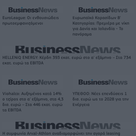
EuroLeague: Οι ενθουσιώδεις
Ευρωπαϊκό Κορασίδων Β'
πρωτοεμφανιζόμενοι
Κατηγορίας: Πρεμιέρα με νίκη
για Δανία και Ισλανδία - Το
πανόραμα
HELLENiQ ENERGY: Κέρδη 393 εκατ. ευρώ στο α' εξάμηνο – Στα 734
εκατ. ευρώ τα EBITDA
Viohalco: Αυξημένος κατά 14%
ΥΠΕΘΟΟ: Νέες επενδύσεις 1
ο τζίρος στο α' εξάμηνο, στα 4,3
δισ. ευρώ ως το 2028 για την
δισ. ευρώ – Στα 446 εκατ. ευρώ
Ενέργεια
τα EBITDA
Η συμφωνία Arval-Athlon αναδιαμορφώνει την αγορά leasing