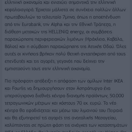
ελληνική οικονομία και ενισχύει σημαντικά την ελληνική
κεφαλαιαγορά. Έρχεται μάλιστα σε συνέχεια πολλών άλλων
πρωτοβουλιών το τελευταίο 7μηνο, όπως η αποεπένδυση
από την Eurobank, την Alpha και την Εθνική Τράπεζα, η
διάθεση μετοχών της HELLENiQ energy, οι συμβάσεις
παραχώρησης περιφερειακών λιμένων (Ηράκλειο, Καβάλα,
Βόλος) και η σύμβαση παραχώρησης της Αττικής Οδού. Όλες
αυτές οι κινήσεις βρήκαν πολύ θετική ανταπόκριση από τους
επενδυτές και τις αγορές, γεγονός που δείχνει την
εμπιστοσύνη τους στην ελληνική οικονομία.
Πιο πρόσφατη απόδειξη η απόφαση των ομίλων Inter IKEA
και Fourlis να δημιουργήσουν στον Ασπρόπυργο ένα
υπερσύγχρονο διεθνές κέντρο διανομής προϊόντων, 50.000
τετραγωνικών μέτρων και κόστους 70 εκ. ευρώ. Το νέο
κέντρο θα εφοδιάζεται και μέσω του λιμανιού του Πειραιά
και θα εξυπηρετεί τις αγορές της ανατολικής Μεσογείου,
καλύπτοντας σε πρώτη φάση τις ανάγκες των καταστημάτων