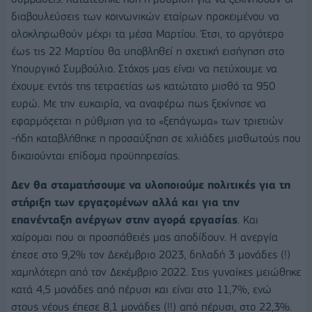
διαβουλεύσεις των κοινωνικών εταίρων προκειμένου να
ολοκληρωθούν μέχρι τα μέσα Μαρτίου. Έτσι, το αργότερο
έως τις 22 Μαρτίου θα υποβληθεί η σχετική εισήγηση στο
Υπουργικό Συμβούλιο. Στόχος μας είναι να πετύχουμε να
έχουμε εντός της τετραετίας ως κατώτατο μισθό τα 950
ευρώ. Με την ευκαιρία, να αναφέρω πως ξεκίνησε να
εφαρμόζεται η ρύθμιση για το «ξεπάγωμα» των τριετιών
-ήδη καταβλήθηκε η προσαύξηση σε χιλιάδες μισθωτούς που
δικαιούνται επίδομα προϋπηρεσίας.
Δεν θα σταματήσουμε να υλοποιούμε πολιτικές για τη
στήριξη των εργαζομένων αλλά και για την
επανένταξη ανέργων στην αγορά εργασίας
. Και
χαίρομαι που οι προσπάθειές μας αποδίδουν. Η ανεργία
έπεσε στο 9,2% τον Δεκέμβριο 2023, δηλαδή 3 μονάδες (!)
χαμηλότερη από τον Δεκέμβριο 2022. Στις γυναίκες μειώθηκε
κατά 4,5 μονάδες από πέρυσι και είναι στο 11,7%, ενώ
στους νέους έπεσε 8,1 μονάδες (!!) από πέρυσι, στο 22,3%.