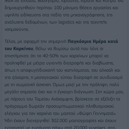
IKEA σε Ελλάδα, Βουλγαρία, Ιορδανία, Ισραήλ και Κύπρο. Θα
δημιουργηθούν περίπου 100 μόνιμες θέσεις εργασίας και
υψηλής ειδίκευσης στα πεδία της μηχανογράφησης, της
ανάλυσης δεδομένων, των logistics και της τεχνητής
νοημοσύνης.
Τέλος, με αφορμή την σημερινή
Παγκόσμια Ημέρα κατά
του Καρκίνου
, θέλω να θυμίσω αυτό που λένε οι
επιστήμονες: ότι το 40-50% των καρκίνων μπορεί να
προληφθεί με μέτρα υγιεινής διατροφής και διαβίωσης,
όπως η αποφυγή/διακοπή του καπνίσματος, του αλκοόλ και
της ζάχαρης, η μεσογειακού τύπου διατροφή σε συνδυασμό
με τη σωματική άσκηση. Όμως μαζί με την πρόληψη, πολύ
μεγάλη σημασία έχει και η έγκαιρη διάγνωση. Στη χώρα μας,
με πόρους του Ταμείου Ανάκαμψης, βρίσκεται σε εξέλιξη το
πρόγραμμα δωρεάν προσυμπτωματικού πληθυσμιακού
ελέγχου για τον καρκίνο του μαστού «Φώφη Γεννηματά».
Ήδη έχουν διενεργηθεί 302.000 μαστογραφίες και έχουν
εντοπιστεί με ευρήματα πάνω από 20.000 γυναίκες, στις