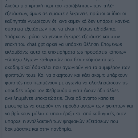
Ακούω μια κριτική περι του «αδιάβλητου» των τηλέ-
εξετάσεων, όμως ας είμαστε ειλικρινείς, πρώτοι οι ίδιοι οι
καθηγητές γνωρίζουν ότι αντικειμενικά δεν υπάρχει κανένα
σύστημα εξετάσεων που να είναι πλήρως αδιάβλητο.
Υπάρχουν τρόποι να γίνουν έγκυρες εξετάσεις και στην
εποχή του chat gpt αρκεί να υπάρχει θέληση. Επομένως
εκλαμβάνω αυτά τα επιχειρήματα ως προφάσεις κάποιων
-ελπίζω λίγων- καθηγητών που δεν σκέφτονται ως
ακαδημαϊκοί δάσκαλοι που αγωνιούν για το συμφέρον των
φοιτητών τους. Και να σκεφτούν και κάτι ακόμη: υπάρχουν
φοιτητές που περιμένουν με αγωνία να ολοκληρώσουν τις
σπουδές τώρα τον Φεβρουάριο γιατί έχουν ήδη άλλες
ανειλημμένες υποχρεώσεις. Είναι αδιανόητο κάποιες
μειοψηφίες να στερούν την πρόοδο αυτών των φοιτητών και
να βρίσκουν μάλιστα υποστήριξη και από καθηγητές, όταν
υπάρχει η εναλλακτική των ψηφιακών εξετάσεων που
δοκιμάστηκε και στην πανδημία.