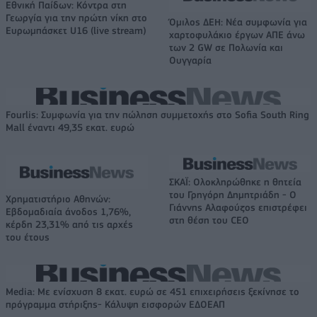
Εθνική Παίδων: Κόντρα στη
Γεωργία για την πρώτη νίκη στο
Όμιλος ΔΕΗ: Νέα συμφωνία για
Ευρωμπάσκετ U16 (live stream)
χαρτοφυλάκιο έργων ΑΠΕ άνω
των 2 GW σε Πολωνία και
Ουγγαρία
Fourlis: Συμφωνία για την πώληση συμμετοχής στο Sofia South Ring
Mall έναντι 49,35 εκατ. ευρώ
ΣΚΑΪ: Ολοκληρώθηκε η θητεία
του Γρηγόρη Δημητριάδη - Ο
Χρηματιστήριο Αθηνών:
Γιάννης Αλαφούζος επιστρέφει
Εβδομαδιαία άνοδος 1,76%,
στη θέση του CEO
κέρδη 23,31% από τις αρχές
του έτους
Media: Με ενίσχυση 8 εκατ. ευρώ σε 451 επιχειρήσεις ξεκίνησε το
πρόγραμμα στήριξης- Κάλυψη εισφορών ΕΔΟΕΑΠ