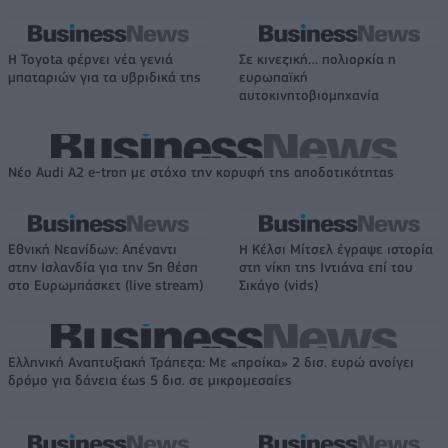
Η Toyota φέρνει νέα γενιά
Σε κινεζική… πολιορκία η
μπαταριών για τα υβριδικά της
ευρωπαϊκή
αυτοκινητοβιομηχανία
Νέο Audi A2 e-tron με στόχο την κορυφή της αποδοτικότητας
Εθνική Νεανίδων: Απέναντι
Η Κέλσι Μίτσελ έγραψε ιστορία
στην Ισλανδία για την 5η θέση
στη νίκη της Ιντιάνα επί του
στο Ευρωμπάσκετ (live stream)
Σικάγο (vids)
Ελληνική Αναπτυξιακή Τράπεζα: Με «προίκα» 2 δισ. ευρώ ανοίγει
δρόμο για δάνεια έως 5 δισ. σε μικρομεσαίες