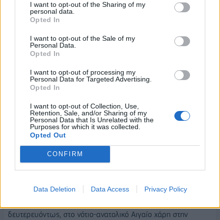
I want to opt-out of the Sharing of my
πλατφόρμας που λειτουργεί στην ΗΔΙΚΑ απεικονίζεται η
personal data.
Opted In
σειρά προτεραιότητας των προς εκτέλεση χειρουργικών
επεμβάσεων στα Νοσοκομεία με στόχο τη μείωση του
I want to opt-out of the Sale of my
Personal Data.
χρόνου αναμονής των ασθενών. Και όπως δεσμεύτηκα,
Opted In
αυξάνονται αναδρομικά από 1ης Ιανουαρίου 2024 κατά 20%
οι αποζημιώσεις για τις εφημερίες των γιατρών του ΕΣΥ. Η
I want to opt-out of processing my
Personal Data for Targeted Advertising.
σχετική διάταξη κατατέθηκε σε διαβούλευση. Εκτός από τη
Opted In
βελτίωση των υποδομών, θα συνεχίσουμε να βελτιώνουμε
I want to opt-out of Collection, Use,
-όσο μας το επιτρέπει η οικονομία- και τις απολαβές του
Retention, Sale, and/or Sharing of my
ιατρικού προσωπικού.
Personal Data that Is Unrelated with the
Purposes for which it was collected.
Opted Out
Στα νεότερα τώρα ως προς το
μεταναστευτικό
.
Αξιοσημείωτη ήταν η μείωση των αφίξεων αιτούντων άσυλο
CONFIRM
τον Ιανουάριο. Συνολικά είχαμε μείωση 30% στις αφίξεις σε
σχέση με τον Δεκέμβριο του 2023 και 70% από τον
Data Deletion
Data Access
Privacy Policy
Σεπτέμβριο του 2023. Η μεταναστευτική πίεση έχει
υποχωρήσει, σε πολύ μεγάλο βαθμό, στον Έβρο και,
δευτερευόντως, στο νότιο-ανατολικό Αιγαίο χάρη στην