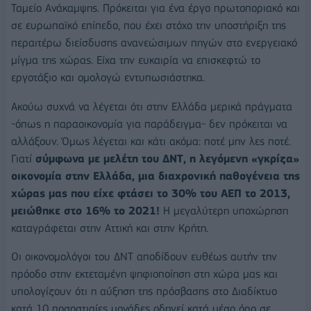
Ταμείο Ανάκαμψης. Πρόκειται για ένα έργο πρωτοποριακό και
σε ευρωπαϊκό επίπεδο, που έχει στόχο την υποστήριξη της
περαιτέρω διείσδυσης ανανεώσιμων πηγών στο ενεργειακό
μίγμα της χώρας. Είχα την ευκαιρία να επισκεφτώ το
εργοτάξιο και ομολογώ εντυπωσιάστηκα.
Ακούω συχνά να λέγεται ότι στην Ελλάδα μερικά πράγματα
-όπως η παραοικονομία για παράδειγμα- δεν πρόκειται να
αλλάξουν. Όμως λέγεται και κάτι ακόμα: ποτέ μην λες ποτέ.
Γιατί
σύμφωνα με μελέτη του ΔΝΤ, η λεγόμενη «γκρίζα»
οικονομία στην Ελλάδα, μια διαχρονική παθογένεια της
χώρας μας που είχε φτάσει το 30% του ΑΕΠ το 2013,
μειώθηκε στο 16% το 2021!
Η μεγαλύτερη υποχώρηση
καταγράφεται στην Αττική και στην Κρήτη.
Οι οικονομολόγοι του ΔΝΤ αποδίδουν ευθέως αυτήν την
πρόοδο στην εκτεταμένη ψηφιοποίηση στη χώρα μας και
υπολογίζουν ότι η αύξηση της πρόσβασης στο Διαδίκτυο
κατά 10 ποσοστιαίες μονάδες οδηγεί κατά μέσο όρο σε