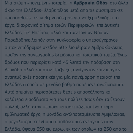
Μια ακόμη «πονεμένη» ιστορία -η
Αμβρακία Οδός
, στο άλλο
άκρο της Ελλάδας- έλαβε τέλος μετά από τις συστηματικές
προσπάθειες της κυβέρνησής μας για να ξεμπλοκάρει το
έργο, διαχρονικό αίτημα τριών Περιφερειών: της Δυτικής
Ελλάδος, της Ηπείρου, αλλά και των Ιονίων Νήσων.
Παραδόθηκε λοιπόν στην κυκλοφορία ο υπερσύγχρονος
αυτοκινητόδρομος σχεδόν 50 χιλιομέτρων Αμβρακία-Άκτιο,
προϊόν της συνεργασίας δημόσιου και ιδιωτικού τομέα. Ένας
δρόμος που περιορίζει κατά 45 λεπτά την πρόσβαση στη
Λευκάδα αλλά και στην Πρέβεζα, ανοίγοντας καινούργιες
αναπτυξιακές προοπτικές για μία πανέμορφη περιοχή της
Ελλάδος η οποία σε μεγάλο βαθμό παρέμενε αναξιοποίητη.
Αυτό σημαίνει περισσότερες θέσεις απασχόλησης και
καλύτερα εισοδήματα για τους πολίτες. Ίσως δεν το ξέρουν
πολλοί, αλλά στην περιοχή κατασκευάζεται ένα ακόμη
εμβληματικό έργο, η μονάδα αντλησοταμίευσης Αμφιλοχίας,
η μεγαλύτερη επένδυση αποθήκευσης ενέργειας στην
Ελλάδα, ύψους 650 εκ. ευρώ, εκ των οποίων τα 250 από το