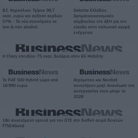
Β.Σ. Καρούλιας: Τζίρος 98,7
Deloitte Ελλάδος:
εκατ. ευρώ και αύξηση κερδών
Χρηματοοικονομικός
57% - Τα νέα στοιχήματα σε
σύμβουλος της ΔΕΗ για την
low & non alcohol
είσοδο στην πολωνική αγορά
ενέργειας
Η Chery επενδύει 75 εκατ. δολάρια στην KG Mobility
Το FIAT 500 Hybrid τώρα από
Ατρόμητος και Novibet
18.990 ευρώ
συνεχίζουν μαζί: Ανανέωση της
συνεργασίας τους μέχρι το
2028
18η συνεχόμενη χρονιά για τον ΟΤΕ στη διεθνή σειρά δεικτών
FTSE4Good