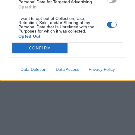
Personal Data for Targeted Advertising.
Opted In
I want to opt-out of Collection, Use,
Retention, Sale, and/or Sharing of my
Personal Data that Is Unrelated with the
Purposes for which it was collected.
Opted Out
Κοντογεώργης: Επίκειται η
CONFIRM
Πλεύση Ελευθερίας:
έγκριση της τρίτης
Ανεξαρτητοποιήθηκε η
εκταμίευσης του Ταμείου
Αρετή Παπαϊωάννου
Ανάκαμψης
Data Deletion
Data Access
Privacy Policy
01/11/2023 - 09:41
01/11/2023 - 08:53