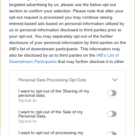
targeted advertising by us, please use the below opt-out
section to confirm your selection. Please note that after your
Το FIAT 500 Hybrid τώρα από
Ατρόμητος και Novibet
opt-out request is processed you may continue seeing
18.990 ευρώ
συνεχίζουν μαζί: Ανανέωση της
interest-based ads based on personal information utilized by
συνεργασίας τους μέχρι το
us or personal information disclosed to third parties prior to
2028
your opt-out. You may separately opt-out of the further
disclosure of your personal information by third parties on the
IAB’s list of downstream participants. This information may
also be disclosed by us to third parties on the
IAB’s List of
18η συνεχόμενη χρονιά για τον ΟΤΕ στη διεθνή σειρά δεικτών
FTSE4Good
Downstream Participants
that may further disclose it to other
third parties.
Personal Data Processing Opt Outs
Alpha Bank: Για πρώτη φορά το Αρχαίο Θέατρο Επιδαύρου άνοιξε τις
πύλες του σε όλους
I want to opt-out of the Sharing of my
personal data.
Opted In
I want to opt-out of the Sale of my
Personal Data.
Opted In
ΠΕΡΙΣΣΌΤΕΡΑ ΣΕ ΑΥΤΉ ΤΗΝ ΚΑΤΗΓΟΡΊΑ
I want to opt-out of processing my