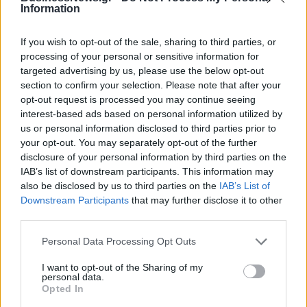
Information
Metlen: Ρεκόρ EBITDA στο α' εξάμηνο, στα 550 εκατ. ευρώ – Καθαρά
κέρδη 313 εκατ. ευρώ
If you wish to opt-out of the sale, sharing to third parties, or
processing of your personal or sensitive information for
targeted advertising by us, please use the below opt-out
Media: Με ενίσχυση 8 εκατ.
section to confirm your selection. Please note that after your
ευρώ σε 451 επιχειρήσεις
Χρηματοδότηση 8 εκατ. ευρώ
opt-out request is processed you may continue seeing
ξεκίνησε το πρόγραμμα
σε 843 μέσα ενημέρωσης-
interest-based ads based on personal information utilized by
στήριξης- Κάλυψη εισφορών
Ξεκίνησε το πενταετές
us or personal information disclosed to third parties prior to
ΕΔΟΕΑΠ
πρόγραμμα ενίσχυσης του
your opt-out. You may separately opt-out of the further
Τύπου
disclosure of your personal information by third parties on the
IAB’s list of downstream participants. This information may
also be disclosed by us to third parties on the
IAB’s List of
IAB Hellas: Νέα Διοικούσα Επιτροπή και νέο Διοικητικό Συμβούλιο -
Downstream Participants
that may further disclose it to other
Πρόεδρος ο Γαληνός Γιαγλής
third parties.
Personal Data Processing Opt Outs
Η Toyota φέρνει νέα γενιά
Σε κινεζική… πολιορκία η
I want to opt-out of the Sharing of my
μπαταριών για τα υβριδικά της
ευρωπαϊκή
personal data.
αυτοκινητοβιομηχανία
Opted In