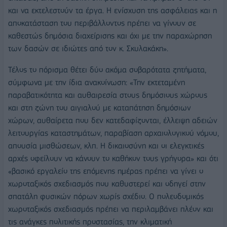
και να εκτελεστούν τα έργα. Η ενίσχυση της ασφάλειας και η
αποκατάσταση του περιβάλλοντος πρέπει να γίνουν σε
καθεστώς δημόσια διαχείρισης και όχι με την παραχώρηση
των δασών σε ιδιώτες από τον κ. Σκυλακάκη».
Τέλος το πόρισμα θέτει δύο ακόμα σοβαρότατα ζητήματα,
σύμφωνα με την ίδια ανακοίνωση: «Την εκτεταμένη
παραβατικότητα και αυθαιρεσία στους δημόσιους χώρους
και στη ζώνη του αιγιαλού με καταπάτηση δημόσιων
χώρων, αυθαίρετα που δεν κατεδαφίζονται, έλλειψη αδειών
λειτουργίας καταστημάτων, παραβίαση αρχαιολογικού νόμου,
απουσία μισθώσεων, κλπ. Η δικαιοσύνη και οι ελεγκτικές
αρχές οφείλουν να κάνουν το καθήκον τους γρήγορα» και ότι
«βασικό εργαλείο της επόμενης ημέρας πρέπει να γίνει ο
χωροταξικός σχεδιασμός που καθυστερεί και οδηγεί στην
σπατάλη φυσικών πόρων χωρίς σχέδιο. Ο πολεοδομικός
χωροταξικός σχεδιασμός πρέπει να περιλαμβάνει πλέον και
τις ανάγκες πολιτικής προστασίας, την κλιματική