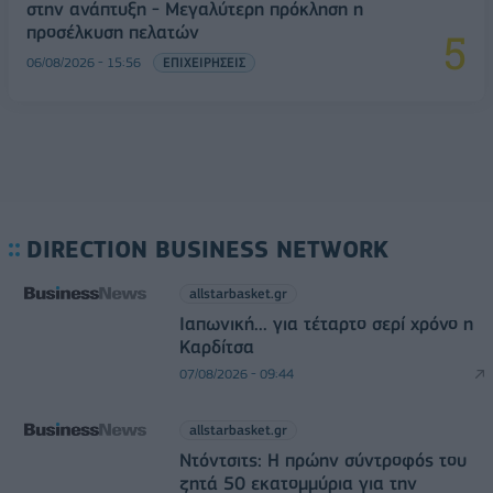
στην ανάπτυξη - Μεγαλύτερη πρόκληση η
προσέλκυση πελατών
06/08/2026 - 15:56
ΕΠΙΧΕΙΡΗΣΕΙΣ
DIRECTION BUSINESS NETWORK
allstarbasket.gr
Ιαπωνική... για τέταρτο σερί χρόνο η
Καρδίτσα
07/08/2026 - 09:44
allstarbasket.gr
Ντόντσιτς: Η πρώην σύντροφός του
ζητά 50 εκατομμύρια για την