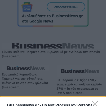
Εθνική Παίδων: Πρεμιέρα στο Ευρωπαϊκό με αντίπαλο την Ισπανία
(live stream)
Ευρωπαϊκό Κορασίδων:
Τζάμπολ για την Εθνική στα
Β.Σ. Καρούλιας: Τζίρος 98,7
Ιωάννινα κόντρα στην Ιρλανδία
εκατ. ευρώ και αύξηση κερδών
(live stream)
57% - Τα νέα στοιχήματα σε
low & non alcohol
BusinessNews.gr -
Do Not Process My Personal