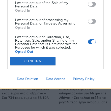
I want to opt-out of the Sale of my
Personal Data.
Opted In
Νέο Audi A2 e-tron με στόχο την κορυφή της αποδοτικότητας
I want to opt-out of processing my
Personal Data for Targeted Advertising.
Opted In
Για την πρόκριση στις "4" οι
Ανανέωσε με Τζον Ιτούνας το
Νεάνιδες απόψε κόντρα στη
Περιστέρι
I want to opt-out of Collection, Use,
Λιθουανία (live stream)
Retention, Sale, and/or Sharing of my
Personal Data that Is Unrelated with the
Purposes for which it was collected.
Opted Out
Ειδικό Χωροταξικό Πλαίσιο για τον Τουρισμό: Στρατηγικό εργαλείο
CONFIRM
για βιώσιμη τουριστική ανάπτυξη
Data Deletion
Data Access
Privacy Policy
HELLENiQ ENERGY: Κέρδη 393
ΣΤΑΣΥ: 29,4 χλμ. νέων
εκατ. ευρώ στο α' εξάμηνο –
σιδηροτροχιών στο Μετρό της
Στα 734 εκατ. ευρώ τα EBITDA
Αθήνας - Στο τελικό στάδιο το
μεγαλύτερο έργο αναβάθμισης