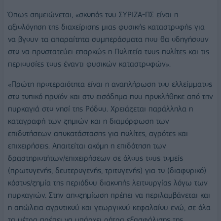
Όπως σημειώνεται, «σκοπός του ΣΥΡΙΖΑ-ΠΣ είναι η
αξιολόγηση της διαχείρισης μιας φυσικής καταστροφής για
να βγουν τα απαραίτητα συμπεράσματα που θα οδηγήσουν
στο να προστατεύει επαρκώς η Πολιτεία τους πολίτες και τις
περιουσίες τους έναντι φυσικών καταστροφών».
«Πρώτη προτεραιότητα είναι η αναπλήρωση του ελλείμματος
στο τοπικό προϊόν και στο εισόδημα που προκλήθηκε από την
πυρκαγιά στο νησί της Ρόδου. Χρειάζεται παράλληλα η
καταγραφή των ζημιών και η διαμόρφωση των
επιδοτήσεων αποκατάστασης για πολίτες, αγρότες και
επιχειρήσεις. Απαιτείται ακόμη η επιδότηση των
δραστηριοτήτων/επιχειρήσεων σε όλους τους τομείς
(πρωτογενής, δευτερογενής, τριτογενής) για το (διαφορικό)
κόστος/ζημία της περιόδου διακοπής λειτουργίας λόγω των
πυρκαγιών. Στην αποζημίωση πρέπει να περιλαμβάνεται και
η απώλεια αγροτικού και γεωργικού κεφαλαίου ενώ, σε όλα
τα μέτρα πρέπει να υπάρχει ρήτρα εξασφάλισης της