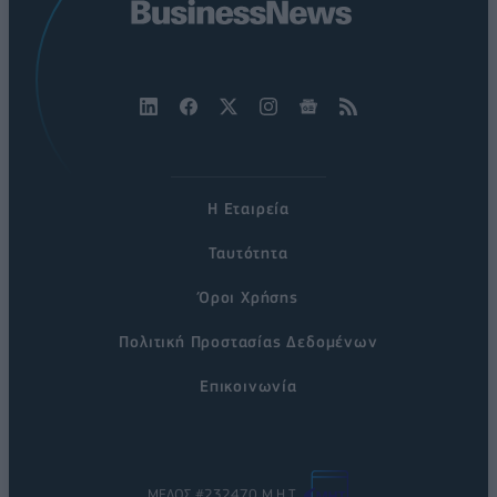
Η Εταιρεία
Ταυτότητα
Όροι Χρήσης
Πολιτική Προστασίας Δεδομένων
Επικοινωνία
ΜΕΛΟΣ #232470 Μ.Η.Τ.