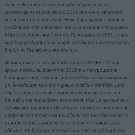
έγινε καθαρά για επικοινωνιακούς λόγους μετά τις
καταστροφικές πυρκαγιές του 2021 από τον κ. Μητσοτάκη
και με τον τρόπο που υλοποιήθηκε δημιούργησε πρόσθετα
προβλήματα στις υπηρεσίες» και «η συγκρότηση Υπουργείου
Κλιματικής Κρίσης και Πολιτικής Προστασίας το 2021 επίσης
χωρίς οργανόγραμμα και χωρίς στελέχωση των αντίστοιχων
δομών σε Περιφέρειες και Δήμους».
«Εντοπίστηκαν επίσης: Καθυστέρηση το 2019-2021 των
έργων πρόληψης, διακοπή το 2019 του προγράμματος
δασοπροστασίας, πάγωμα των προσλήψεων δασολόγων και
μη ολοκλήρωση των αντιπυρικών σχεδίων στη Ρόδο μέχρι
σήμερα λόγω της αποδυνάμωσης της δασικής υπηρεσίας.
Στο πεδίο της πυρόσβεσης εντοπίστηκε έλλειψη προσωπικού,
έλλειψη και παλαιότητα εξοπλισμού, αδυναμίες συντονισμού,
υστέρηση στη στήριξη και την αξιοποίηση των εθελοντών. Η
στρατηγική της εκκένωσης και η τακτική οι πυρκαγιές να
σβήνουν στη θάλασσα είχε πολύ αρνητικό αποτύπωμα στο