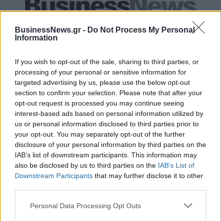
Νέο Audi A2 e-tron με στόχο την κορυφή της αποδοτικότητας
BusinessNews.gr -
Do Not Process My Personal
Information
Πήρε το ντέρμπι κορυφής η
Η επιστολή της Ένγκελμπερτ
If you wish to opt-out of the sale, sharing to third parties, or
Μινεσότα Λινξ, 98-87 τις Λας
στις ομάδες σχετικά με τη
processing of your personal or sensitive information for
Βέγκας Έισις (vid)
συμμετοχή τρανσέξουαλ
targeted advertising by us, please use the below opt-out
αθλητών
section to confirm your selection. Please note that after your
opt-out request is processed you may continue seeing
interest-based ads based on personal information utilized by
Ελληνική Αναπτυξιακή Τράπεζα: Με «προίκα» 2 δισ. ευρώ ανοίγει
us or personal information disclosed to third parties prior to
δρόμο για δάνεια έως 5 δισ. σε μικρομεσαίες
your opt-out. You may separately opt-out of the further
disclosure of your personal information by third parties on the
IAB’s list of downstream participants. This information may
also be disclosed by us to third parties on the
IAB’s List of
Downstream Participants
that may further disclose it to other
Β.Σ. Καρούλιας: Τζίρος 98,7
Deloitte Ελλάδος:
third parties.
εκατ. ευρώ και αύξηση κερδών
Χρηματοοικονομικός
57% - Τα νέα στοιχήματα σε
σύμβουλος της ΔΕΗ για την
Personal Data Processing Opt Outs
low & non alcohol
είσοδο στην πολωνική αγορά
ενέργειας