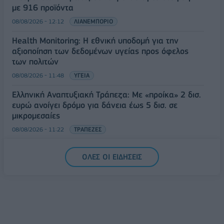
με 916 προϊόντα
08/08/2026 - 12:12
ΛΙΑΝΕΜΠΟΡΙΟ
Health Monitoring: Η εθνική υποδομή για την
αξιοποίηση των δεδομένων υγείας προς όφελος
των πολιτών
08/08/2026 - 11:48
ΥΓΕΙΑ
Ελληνική Αναπτυξιακή Τράπεζα: Με «προίκα» 2 δισ.
ευρώ ανοίγει δρόμο για δάνεια έως 5 δισ. σε
μικρομεσαίες
08/08/2026 - 11:22
ΤΡΑΠΕΖΕΣ
5G παντού, 6G στον ορίζοντα: Πού βρίσκεται η
ΟΛΕΣ ΟΙ ΕΙΔΗΣΕΙΣ
Ελλάδα στη μεγάλη τεχνολογική μετάβαση
08/08/2026 - 10:54
ΤΕΧΝΟΛΟΓΙΑ