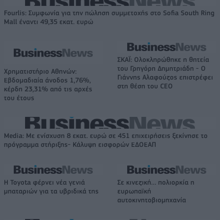
Fourlis: Συμφωνία για την πώληση συμμετοχής στο Sofia South Ring
Mall έναντι 49,35 εκατ. ευρώ
ΣΚΑΪ: Ολοκληρώθηκε η θητεία
του Γρηγόρη Δημητριάδη - Ο
Χρηματιστήριο Αθηνών:
Γιάννης Αλαφούζος επιστρέφει
Εβδομαδιαία άνοδος 1,76%,
στη θέση του CEO
κέρδη 23,31% από τις αρχές
του έτους
Media: Με ενίσχυση 8 εκατ. ευρώ σε 451 επιχειρήσεις ξεκίνησε το
πρόγραμμα στήριξης- Κάλυψη εισφορών ΕΔΟΕΑΠ
Η Toyota φέρνει νέα γενιά
Σε κινεζική… πολιορκία η
μπαταριών για τα υβριδικά της
ευρωπαϊκή
αυτοκινητοβιομηχανία