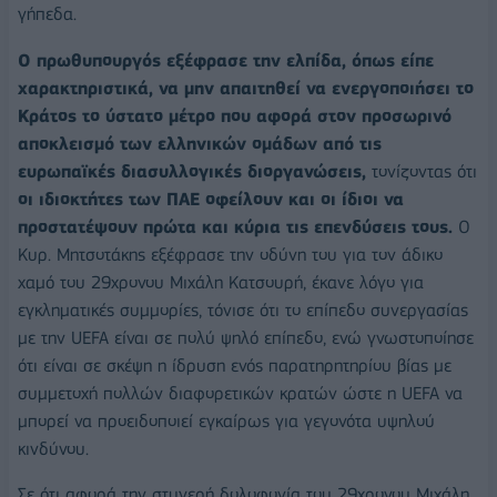
γήπεδα.
Ο πρωθυπουργός εξέφρασε την ελπίδα, όπως είπε
χαρακτηριστικά, να μην απαιτηθεί να ενεργοποιήσει το
Κράτος το ύστατο μέτρο που αφορά στον προσωρινό
αποκλεισμό των ελληνικών ομάδων από τις
ευρωπαϊκές διασυλλογικές διοργανώσεις,
τονίζοντας ότι
οι ιδιοκτήτες των ΠΑΕ οφείλουν και οι ίδιοι να
προστατέψουν πρώτα και κύρια τις επενδύσεις τους.
Ο
Κυρ. Μητσοτάκης εξέφρασε την οδύνη του για τον άδικο
χαμό του 29χρονου Μιχάλη Κατσουρή, έκανε λόγο για
εγκληματικές συμμορίες, τόνισε ότι το επίπεδο συνεργασίας
με την UEFA είναι σε πολύ ψηλό επίπεδο, ενώ γνωστοποίησε
ότι είναι σε σκέψη η ίδρυση ενός παρατηρητηρίου βίας με
συμμετοχή πολλών διαφορετικών κρατών ώστε η UEFA να
μπορεί να προειδοποιεί εγκαίρως για γεγονότα υψηλού
κινδύνου.
Σε ότι αφορά την στυγερή δολοφονία του 29χρονου Μιχάλη