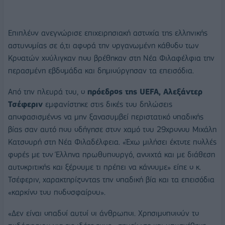
Επιπλέον ανεγνώρισε επιχειρησιακή αστοχία της ελληνικής
αστυνομίας σε ό,τι αφορά την οργανωμένη κάθοδο των
Κροατών χούλιγκαν που βρέθηκαν στη Νέα Φιλαφέλφια την
περασμένη εβδομάδα και δημιούργησαν τα επεισόδια.
Από την πλευρά του, ο
πρόεδρος της UEFA, Αλεξάντερ
Τσέφεριν
εμφανίστηκε στις δικές του δηλώσεις
αποφασισμένος να μην ξανασυμβεί περιστατικό οπαδικής
βίας σαν αυτό που οδήγησε στον χαμό του 29χρονου Μιχάλη
Κατσουρή στη Νέα Φιλαδέλφεια. «Έχω μιλήσει έκτοτε πολλές
φορές με τον Έλληνα πρωθυπουργό, ανοιχτά και με διάθεση
αυτοκριτικής και ξέρουμε τι πρέπει να κάνουμε» είπε ο κ.
Τσέφεριν, χαρακτηρίζοντας την οπαδική βία και τα επεισόδια
«καρκίνο του ποδοσφαίρου».
«Δεν είναι οπαδοί αυτοί οι άνθρωποι. Χρησιμοποιούν το