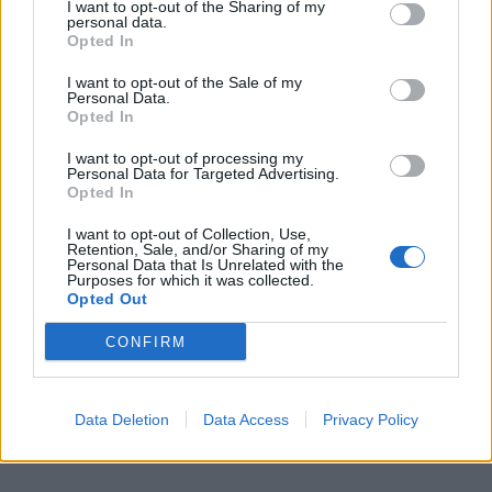
I want to opt-out of the Sharing of my
personal data.
Opted In
Η Chery επενδύει 75 εκατ. δολάρια στην KG Mobility
I want to opt-out of the Sale of my
Personal Data.
Opted In
Το FIAT 500 Hybrid τώρα από
Ατρόμητος και Novibet
I want to opt-out of processing my
Personal Data for Targeted Advertising.
18.990 ευρώ
συνεχίζουν μαζί: Ανανέωση της
Opted In
συνεργασίας τους μέχρι το
2028
I want to opt-out of Collection, Use,
Retention, Sale, and/or Sharing of my
Personal Data that Is Unrelated with the
Purposes for which it was collected.
Opted Out
18η συνεχόμενη χρονιά για τον ΟΤΕ στη διεθνή σειρά δεικτών
FTSE4Good
CONFIRM
Alpha Bank: Για πρώτη φορά το Αρχαίο Θέατρο Επιδαύρου άνοιξε τις
Data Deletion
Data Access
Privacy Policy
πύλες του σε όλους