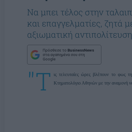
Να μπει τέλος στην ταλαι
και επαγγελματίες, ζητά 
αξιωματική αντιπολίτευσ
Πρόσθεσε το
BusinessNews
στα αγαπημένα σου στη
Google
"Τ
ις τελευταίες ώρες βλέπουν το φως τ
Κτηματολόγιο Αθηνών με την αναμονή να 