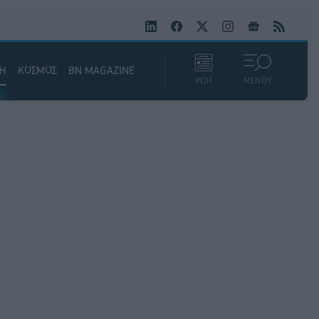
ΚΗ
ΚΟΣΜΟΣ
BN MAGAZINE
ΡΟΗ
ΜΕΝΟΥ