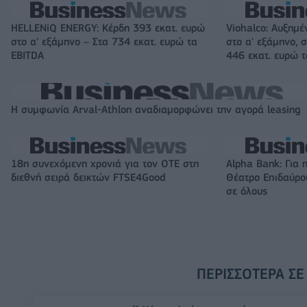
HELLENiQ ENERGY: Κέρδη 393 εκατ. ευρώ
Viohalco: Αυξημέ
στο α' εξάμηνο – Στα 734 εκατ. ευρώ τα
στο α' εξάμηνο, σ
EBITDA
446 εκατ. ευρώ 
Η συμφωνία Arval-Athlon αναδιαμορφώνει την αγορά leasing
18η συνεχόμενη χρονιά για τον ΟΤΕ στη
Alpha Bank: Για 
διεθνή σειρά δεικτών FTSE4Good
Θέατρο Επιδαύρου
σε όλους
ΠΕΡΙΣΣΌΤΕΡΑ ΣΕ