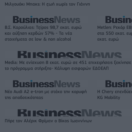
Μιλγουόκι Μπακς: Η ζωή χωρίς τον Γιάννη
Β.Σ. Καρούλιας: Τζίρος 98,7 εκατ. ευρώ
Metlen: Ρεκόρ EB
και αύξηση κερδών 57% - Τα νέα
στα 550 εκατ. ε
στοιχήματα σε low & non alcohol
εκατ. ευρώ
Media: Με ενίσχυση 8 εκατ. ευρώ σε 451 επιχειρήσεις ξεκίνησε
το πρόγραμμα στήριξης- Κάλυψη εισφορών ΕΔΟΕΑΠ
Νέο Audi A2 e-tron με στόχο την κορυφή
Η Chery επενδύει
της αποδοτικότητας
KG Mobility
Πήρε τον Αλέρικ Φρίμαν ο Βίκος Ιωαννίνων