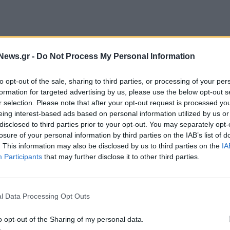
News.gr -
Do Not Process My Personal Information
to opt-out of the sale, sharing to third parties, or processing of your per
formation for targeted advertising by us, please use the below opt-out s
αιογράφοι, δικαστικοί επιμελητές έχουν αναδείξει το ζήτημα
r selection. Please note that after your opt-out request is processed y
εν εισακούστηκαν, με αποτέλεσμα στην "Ελλάδα 2.0" η σειρά
eing interest-based ads based on personal information utilized by us or
αρτάκια.
disclosed to third parties prior to your opt-out. You may separately opt-
losure of your personal information by third parties on the IAB’s list of
. This information may also be disclosed by us to third parties on the
IA
θυστερήσεις στην ψηφιοποίηση είναι πλευρές που οξύνουν το
Participants
that may further disclose it to other third parties.
ερο δυνατόν. Να μπει τέλος στην ταλαιπωρία για εκατοντάδες
ση του ο ΣΥΡΙΖΑ.
l Data Processing Opt Outs
o opt-out of the Sharing of my personal data.