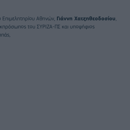
ύ Επιμελητηρίου Αθηνών,
Γιάννη Χατζηθεοδοσίου
,
εκπρόσωπος του ΣΥΡΙΖΑ-ΠΣ και υποψήφιος
ππάς,