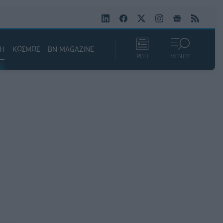
ΚΗ
ΚΟΣΜΟΣ
BN MAGAZINE
ΡΟΗ
ΜΕΝΟΥ