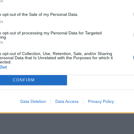
In
με την ενημέρωση που παρείχε ο Γ. Χατζηθεοδοσίου,
ικρές και μεσαίες επιχειρήσεις), έχουν υπαχθεί στις
o opt-out of the Sale of my Personal Data.
00, δηλαδή κάτω από το 10%. Σε ό,τι αφορά τη
In
ικού Επιμελητηρίου Αθηνών, σημείωσε ότι τα
to opt-out of processing my Personal Data for Targeted
δόθηκαν μόνο σε 387 επιχειρήσεις, ενώ σε ό,τι
ing.
In
 το 3,8% των ΜμΕ έχει τη δυνατότητα
είου Ανάκαμψης και το 6,5% από το ΕΣΠΑ». Ο κ.
o opt-out of Collection, Use, Retention, Sale, and/or Sharing
ersonal Data that Is Unrelated with the Purposes for which it
στικές παρεμβάσεις για την ενίσχυση της
lected.
Out
υς.
CONFIRM
Data Deletion
Data Access
Privacy Policy