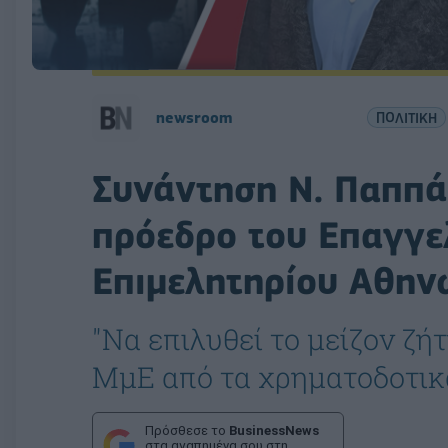
newsroom
ΠΟΛΙΤΙΚΗ
Συνάντηση Ν. Παππά 
πρόεδρο του Επαγγε
Επιμελητηρίου Αθην
"Να επιλυθεί το μείζον ζ
ΜμΕ από τα χρηματοδοτικ
Πρόσθεσε το
BusinessNews
στα αγαπημένα σου στη