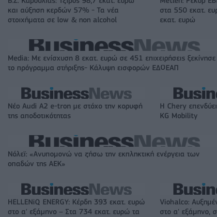
Β.Σ. Καρούλιας: Τζίρος 98,7 εκατ. ευρώ
Metlen: Ρεκόρ EB
και αύξηση κερδών 57% - Τα νέα
στα 550 εκατ. ε
στοιχήματα σε low & non alcohol
εκατ. ευρώ
Media: Με ενίσχυση 8 εκατ. ευρώ σε 451 επιχειρήσεις ξεκίνησε
το πρόγραμμα στήριξης- Κάλυψη εισφορών ΕΔΟΕΑΠ
Νέο Audi A2 e-tron με στόχο την κορυφή
Η Chery επενδύει
της αποδοτικότητας
KG Mobility
Νόλεϊ: «Ανυπομονώ να ζήσω την εκπληκτική ενέργεια των
οπαδών της ΑΕΚ»
HELLENiQ ENERGY: Κέρδη 393 εκατ. ευρώ
Viohalco: Αυξημέ
στο α' εξάμηνο – Στα 734 εκατ. ευρώ τα
στο α' εξάμηνο, σ