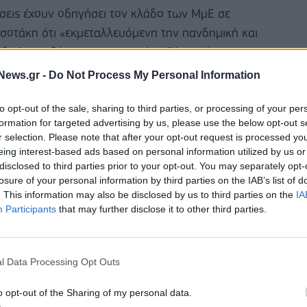
ίσεις έχουν οδηγήσει τον κλάδο των ΜμΕ σε
σοτάκη ότι «εκμεταλλευόμενη την πανδημική και
έδιο” εκκαθάρισης της αγοράς». Τόνισε ότι «η
ειρήσεων, με την ενεργοποίηση και της
News.gr -
Do Not Process My Personal Information
υς από τα χρηματοδοτικά εργαλεία και τον
υς, θα διατηρήσουν ζωντανή την
to opt-out of the sale, sharing to third parties, or processing of your per
formation for targeted advertising by us, please use the below opt-out s
α του κράτους». Εξέφρασε την πεποίθηση ότι η
r selection. Please note that after your opt-out request is processed y
ι τις δύο πλευρές, θα ενισχύσει την οικονομία και
eing interest-based ads based on personal information utilized by us or
δευτικές πολιτικές μπορούν να δώσουν λύση και να
disclosed to third parties prior to your opt-out. You may separately opt-
losure of your personal information by third parties on the IAB’s list of
. This information may also be disclosed by us to third parties on the
IA
Participants
that may further disclose it to other third parties.
δωσε η πλευρά του κ. Παππά, στη συζήτηση τέθηκαν
ματική κοινότητα, «με τα κρισιμότερα εξ αυτών να
ις, η οποία μπορεί να αντιμετωπιστεί μόνο με τη
l Data Processing Opt Outs
σβασή τους στα χρηματοδοτικά εργαλεία, καθώς και
o opt-out of the Sharing of my personal data.
ς των οφειλών των ΜμΕ», ενώ ιδιαίτερη αναφορά