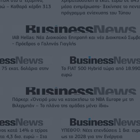
ITDA στο α' εξάμηνο,
Χρηματοδότηση 8 εκατ. ευρώ σε 843
υρώ – Καθαρά κέρδη 313
μέσα ενημέρωσης- Ξεκίνησε το πεντ
πρόγραμμα ενίσχυσης του Τύπου
IAB Hellas: Νέα Διοικούσα Επιτροπή και νέο Διοικητικό Συμβ
- Πρόεδρος ο Γαληνός Γιαγλής
 75 εκατ. δολάρια στην
Το FIAT 500 Hybrid τώρα από 18.99
ευρώ
Πάρκερ: «Όνειρό μου να κατακτήσω το ΝΒΑ Europe με τη
Βιλερμπάν – Το πλάνο της ομάδας μένει ίδιο»
νος κατά 14% ο τζίρος
ΥΠΕΘΟΟ: Νέες επενδύσεις 1 δισ. ευ
τα 4,3 δισ. ευρώ – Στα
ως το 2028 για την Ενέργεια