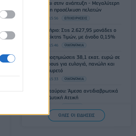
στρέφονται στην ανάπτυξη - Μεγαλύτερη
πρόκληση η προσέλκυση πελατών
06/08/2026 - 15:56
ΕΠΙΧΕΙΡΗΣΕΙΣ
Χρηματιστήριο: Στις 2.627,95 μονάδες ο
Γενικός Δείκτης Τιμών, με άνοδο 0,15%
06/08/2026 - 15:46
ΟΙΚΟΝΟΜΙΑ
ΥΠΑΑΤ: Αποζημιώσεις 38,1 εκατ. ευρώ σε
κτηνοτρόφους για ευλογιά, πανώλη και
αφθώδη πυρετό
06/08/2026 - 15:33
ΟΙΚΟΝΟΜΙΑ
Στ. Παπασταύρου: Άμεσα αντιδιαβρωτικά
έργα στη Δυτική Αττική
06/08/2026 - 15:17
ΠΟΛΙΤΙΚΗ
ΟΛΕΣ ΟΙ ΕΙΔΗΣΕΙΣ
Συνάλλαγμα: Το ευρώ υποχωρεί κατά
0,11%, στα 1,1541 δολάρια
06/08/2026 - 14:59
ΟΙΚΟΝΟΜΙΑ