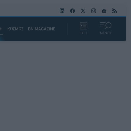
ΚΗ
ΚΟΣΜΟΣ
BN MAGAZINE
ΡΟΗ
ΜΕΝΟΥ