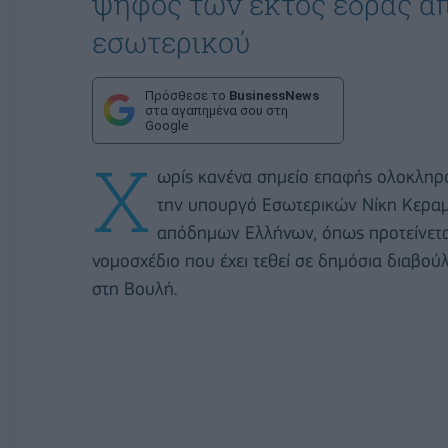
ψήφος των εκτός έδρας 
εσωτερικού
Πρόσθεσε το
BusinessNews
στα αγαπημένα σου στη
Google
Χ
ωρίς κανένα σημείο επαφής ολοκληρ
την υπουργό Εσωτερικών Νίκη Κεραμ
απόδημων Ελλήνων, όπως προτείνεται
νομοσχέδιο που έχει τεθεί σε δημόσια διαβού
στη Βουλή.