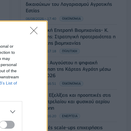
δικαιούχων του Λογαριασμού Αγροτικής
Εστίας
06/08/2026 - 17:40
ΟΙΚΟΝΟΜΙΑ
Κυβερνητική Επιτροπή Βιομηχανίας- Κ.
Μητσοτάκης: Στρατηγική προτεραιότητα η
ενίσχυση της βιομηχανίας
sonal or
06/08/2026 - 17:18
ΠΟΛΙΤΙΚΗ
ection to
ou may
Από τις 28 Αυγούστου η ψηφιακή
 personal
ενεργοποίηση της Κάρτας Αγρότη μέσω
out of the
της ΕΑΕ 2026
 downstream
B’s List of
06/08/2026 - 16:51
ΟΙΚΟΝΟΜΙΑ
Eurobank: Εξελίξεις και προοπτικές στις
αγορές πετρελαίου και φυσικού αερίου
στην Ευρώπη
06/08/2026 - 16:20
ΕΝΕΡΓΕΙΑ
Οι ελληνικές scale-ups επιχειρήσεις