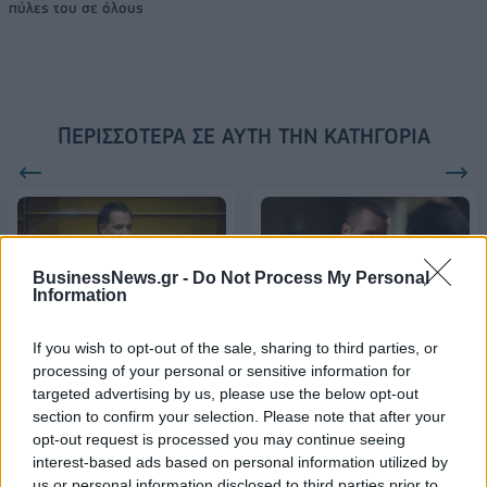
πύλες του σε όλους
ΠΕΡΙΣΣΌΤΕΡΑ ΣΕ ΑΥΤΉ ΤΗΝ ΚΑΤΗΓΟΡΊΑ
BusinessNews.gr -
Do Not Process My Personal
Information
O Κασιδιάρης δεν θα
If you wish to opt-out of the sale, sharing to third parties, or
Γεωργιάδης: Εξώδικο στον
στηρίξει το κόμμα
processing of your personal or sensitive information for
Αλέξη Τσίπρα για
Κανελλόπουλου
targeted advertising by us, please use the below opt-out
δηλώσεις του
section to confirm your selection. Please note that after your
03/05/2023 - 19:05
03/05/2023 - 16:06
opt-out request is processed you may continue seeing
interest-based ads based on personal information utilized by
us or personal information disclosed to third parties prior to