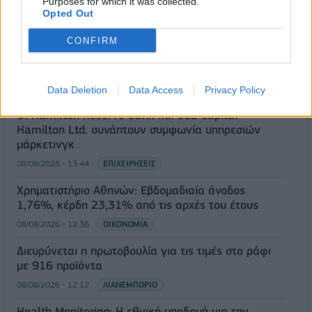
Purposes for which it was collected.
πίεση
Opted Out
08/08/2026 - 13:21
ΤΟΥΡΙΣΜΟΣ
CONFIRM
Υπουργείο Εργασίας: Ο “χάρτης” των πληρωμών
από τον e-ΕΦΚΑ και τη ΔΥΠΑ έως τις 14 Αυγούστου
08/08/2026 - 12:58
ΟΙΚΟΝΟΜΙΑ
Data Deletion
Data Access
Privacy Policy
Οι Hamilton Reserve Bank και SEE Capital
Hamilton Ltd. συνάπτουν συμφωνία υπηρεσιών
μάρκετινγκ
08/08/2026 - 13:44
ΕΠΙΧΕΙΡΗΣΕΙΣ
Χρηματιστήριο Αθηνών: Εβδομαδιαία άνοδος
1,76%, κέρδη 23,31% από τις αρχές του έτους
08/08/2026 - 12:36
ΟΙΚΟΝΟΜΙΑ
Διευρύνεται η πρωτοβουλία για τις τιμές στο ράφι
με 916 προϊόντα
08/08/2026 - 12:12
ΛΙΑΝΕΜΠΟΡΙΟ
Health Monitoring: Η εθνική υποδομή για την