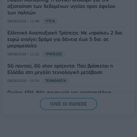
αξιοποίηση των δεδομένων υγείας προς όφελος
των πολιτών
08/08/2026 - 11:48
ΥΓΕΙΑ
Ελληνική Αναπτυξιακή Τράπεζα: Με «προίκα» 2 δισ.
ευρώ ανοίγει δρόμο για δάνεια έως 5 δισ. σε
μικρομεσαίες
08/08/2026 - 11:22
ΤΡΑΠΕΖΕΣ
5G παντού, 6G στον ορίζοντα: Πού βρίσκεται η
Ελλάδα στη μεγάλη τεχνολογική μετάβαση
08/08/2026 - 10:54
ΤΕΧΝΟΛΟΓΙΑ
Όμιλος ΔΕΗ: Νέα συμφωνία για χαρτοφυλάκιο
έργων ΑΠΕ άνω των 2 GW σε Πολωνία και
ΟΛΕΣ ΟΙ ΕΙΔΗΣΕΙΣ
Ουγγαρία
08/08/2026 - 10:26
ΕΝΕΡΓΕΙΑ