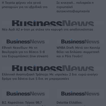
Η Toyota φέρνει νέα γενιά
Σε κινεζική… πολιορκία η
μπαταριών για τα υβριδικά της
ευρωπαϊκή
αυτοκινητοβιομηχανία
Νέο Audi A2 e-tron με στόχο την κορυφή της αποδοτικότητας
Εθνική Νεανίδων: Με τη
WNBA Draft: Μετά τον Καντέρ
Βουλγαρία για τις θέσεις 5-8
θέλει να δηλώσει συμμετοχή
του Ευρωμπάσκετ (live stream)
και ο Ρόις Γουάιτ!
Ελληνική Αναπτυξιακή Τράπεζα: Με «προίκα» 2 δισ. ευρώ ανοίγει
δρόμο για δάνεια έως 5 δισ. σε μικρομεσαίες
Β.Σ. Καρούλιας: Τζίρος 98,7
Deloitte Ελλάδος: