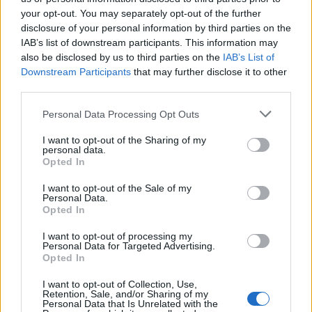
your opt-out. You may separately opt-out of the further
disclosure of your personal information by third parties on the
IAB’s list of downstream participants. This information may
also be disclosed by us to third parties on the
IAB’s List of
Downstream Participants
that may further disclose it to other
third parties.
Personal Data Processing Opt Outs
I want to opt-out of the Sharing of my
personal data.
Opted In
ΡΟΗ ΕΙΔΗΣΕΩΝ
I want to opt-out of the Sale of my
Personal Data.
Opted In
Δυτική Αττική: Η επόμενη ημέρα μετά τις πυρκαγιές
– Τα έργα Antinero και η «μάχη» πριν από τις
I want to opt-out of processing my
βροχές
Personal Data for Targeted Advertising.
Opted In
08/08/2026 - 14:08
ΕΛΛΑΔΑ
I want to opt-out of Collection, Use,
Ειδικό Χωροταξικό για τον Τουρισμό: Οι νέοι
Retention, Sale, and/or Sharing of my
Personal Data that Is Unrelated with the
κανόνες για επενδύσεις, νησιά και προορισμούς υπό