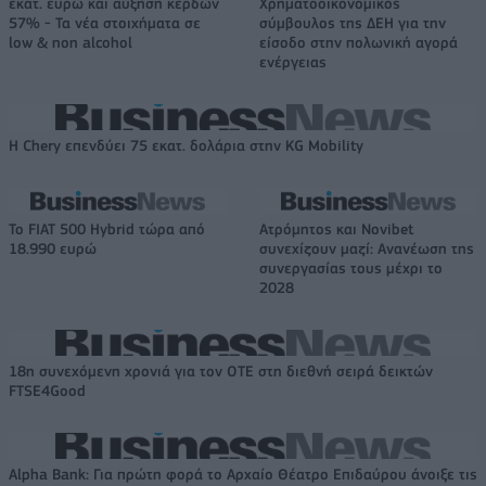
εκατ. ευρώ και αύξηση κερδών
Χρηματοοικονομικός
57% - Τα νέα στοιχήματα σε
σύμβουλος της ΔΕΗ για την
low & non alcohol
είσοδο στην πολωνική αγορά
ενέργειας
Η Chery επενδύει 75 εκατ. δολάρια στην KG Mobility
Το FIAT 500 Hybrid τώρα από
Ατρόμητος και Novibet
18.990 ευρώ
συνεχίζουν μαζί: Ανανέωση της
συνεργασίας τους μέχρι το
2028
18η συνεχόμενη χρονιά για τον ΟΤΕ στη διεθνή σειρά δεικτών
FTSE4Good
Alpha Bank: Για πρώτη φορά το Αρχαίο Θέατρο Επιδαύρου άνοιξε τις