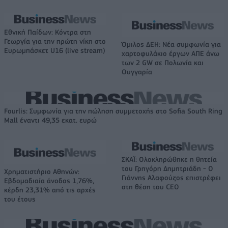
Εθνική Παίδων: Κόντρα στη
Γεωργία για την πρώτη νίκη στο
Όμιλος ΔΕΗ: Νέα συμφωνία για
Ευρωμπάσκετ U16 (live stream)
χαρτοφυλάκιο έργων ΑΠΕ άνω
των 2 GW σε Πολωνία και
Ουγγαρία
Fourlis: Συμφωνία για την πώληση συμμετοχής στο Sofia South Ring
Mall έναντι 49,35 εκατ. ευρώ
ΣΚΑΪ: Ολοκληρώθηκε η θητεία
του Γρηγόρη Δημητριάδη - Ο
Χρηματιστήριο Αθηνών:
Γιάννης Αλαφούζος επιστρέφει
Εβδομαδιαία άνοδος 1,76%,
στη θέση του CEO
κέρδη 23,31% από τις αρχές
του έτους