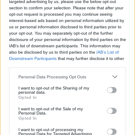
targeted advertising by us, please use the below opt-out
section to confirm your selection. Please note that after your
opt-out request is processed you may continue seeing
interest-based ads based on personal information utilized by
Β.Σ. Καρούλιας: Τζίρος 98,7
Deloitte Ελλάδος:
us or personal information disclosed to third parties prior to
εκατ. ευρώ και αύξηση κερδών
Χρηματοοικονομικός
your opt-out. You may separately opt-out of the further
57% - Τα νέα στοιχήματα σε
σύμβουλος της ΔΕΗ για την
disclosure of your personal information by third parties on the
low & non alcohol
είσοδο στην πολωνική αγορά
IAB’s list of downstream participants. This information may
ενέργειας
also be disclosed by us to third parties on the
IAB’s List of
Downstream Participants
that may further disclose it to other
third parties.
Η Chery επενδύει 75 εκατ. δολάρια στην KG Mobility
Personal Data Processing Opt Outs
I want to opt-out of the Sharing of my
personal data.
Το FIAT 500 Hybrid τώρα από
Ατρόμητος και Novibet
Opted In
18.990 ευρώ
συνεχίζουν μαζί: Ανανέωση της
συνεργασίας τους μέχρι το
I want to opt-out of the Sale of my
2028
Personal Data.
Opted In
I want to opt-out of processing my
Personal Data for Targeted Advertising.
18η συνεχόμενη χρονιά για τον ΟΤΕ στη διεθνή σειρά δεικτών