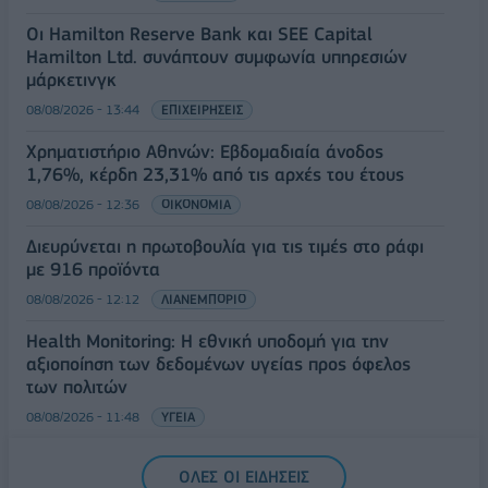
Οι Hamilton Reserve Bank και SEE Capital
Hamilton Ltd. συνάπτουν συμφωνία υπηρεσιών
μάρκετινγκ
08/08/2026 - 13:44
ΕΠΙΧΕΙΡΗΣΕΙΣ
Χρηματιστήριο Αθηνών: Εβδομαδιαία άνοδος
1,76%, κέρδη 23,31% από τις αρχές του έτους
08/08/2026 - 12:36
ΟΙΚΟΝΟΜΙΑ
Διευρύνεται η πρωτοβουλία για τις τιμές στο ράφι
με 916 προϊόντα
08/08/2026 - 12:12
ΛΙΑΝΕΜΠΟΡΙΟ
Health Monitoring: Η εθνική υποδομή για την
αξιοποίηση των δεδομένων υγείας προς όφελος
των πολιτών
08/08/2026 - 11:48
ΥΓΕΙΑ
Ελληνική Αναπτυξιακή Τράπεζα: Με «προίκα» 2 δισ.
ΟΛΕΣ ΟΙ ΕΙΔΗΣΕΙΣ
ευρώ ανοίγει δρόμο για δάνεια έως 5 δισ. σε