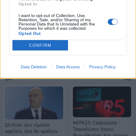
Opted In
FTSE4Good
I want to opt-out of Collection, Use,
Retention, Sale, and/or Sharing of my
Personal Data that Is Unrelated with the
Alpha Bank: Για πρώτη φορά το Αρχαίο Θέατρο Επιδαύρου άνοιξε τις
Purposes for which it was collected.
Opted Out
πύλες του σε όλους
CONFIRM
Data Deletion
Data Access
Privacy Policy
ΠΕΡΙΣΣΌΤΕΡΑ ΣΕ ΑΥΤΉ ΤΗΝ ΚΑΤΗΓΟΡΊΑ
ΜέΡΑ25: Σταϊκούρας -
Δένδιας: Δεν είμαστε
Τσακαλώτος έχουν
αφελείς, όλα θα κριθούν
θεσμοθετήσει ένα πλαίσιο