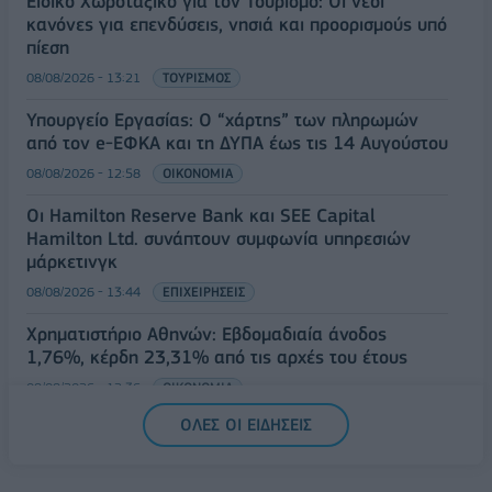
Ειδικό Χωροταξικό για τον Τουρισμό: Οι νέοι
κανόνες για επενδύσεις, νησιά και προορισμούς υπό
πίεση
08/08/2026 - 13:21
ΤΟΥΡΙΣΜΟΣ
Υπουργείο Εργασίας: Ο “χάρτης” των πληρωμών
από τον e-ΕΦΚΑ και τη ΔΥΠΑ έως τις 14 Αυγούστου
08/08/2026 - 12:58
ΟΙΚΟΝΟΜΙΑ
Οι Hamilton Reserve Bank και SEE Capital
Hamilton Ltd. συνάπτουν συμφωνία υπηρεσιών
μάρκετινγκ
08/08/2026 - 13:44
ΕΠΙΧΕΙΡΗΣΕΙΣ
Χρηματιστήριο Αθηνών: Εβδομαδιαία άνοδος
1,76%, κέρδη 23,31% από τις αρχές του έτους
08/08/2026 - 12:36
ΟΙΚΟΝΟΜΙΑ
ΟΛΕΣ ΟΙ ΕΙΔΗΣΕΙΣ
Διευρύνεται η πρωτοβουλία για τις τιμές στο ράφι
με 916 προϊόντα
08/08/2026 - 12:12
ΛΙΑΝΕΜΠΟΡΙΟ