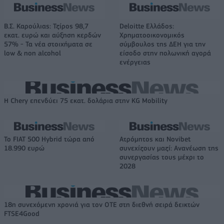
Β.Σ. Καρούλιας: Τζίρος 98,7
Deloitte Ελλάδος:
εκατ. ευρώ και αύξηση κερδών
Χρηματοοικονομικός
57% - Τα νέα στοιχήματα σε
σύμβουλος της ΔΕΗ για την
low & non alcohol
είσοδο στην πολωνική αγορά
ενέργειας
Η Chery επενδύει 75 εκατ. δολάρια στην KG Mobility
Το FIAT 500 Hybrid τώρα από
Ατρόμητος και Novibet
18.990 ευρώ
συνεχίζουν μαζί: Ανανέωση της
συνεργασίας τους μέχρι το
2028
18η συνεχόμενη χρονιά για τον ΟΤΕ στη διεθνή σειρά δεικτών
FTSE4Good