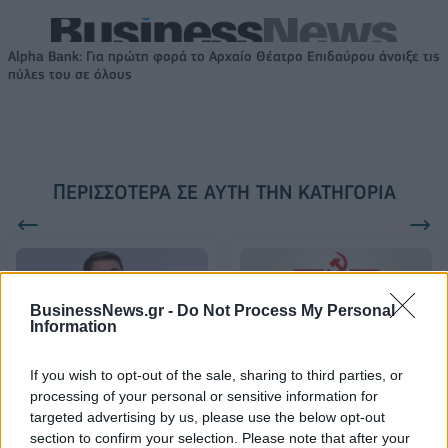
Alpha Bank: Για πρώτη φορά το Αρχαίο Θέατρο Επιδαύρου άνοιξε τις
πύλες του σε όλους
ΠΕΡΙΣΣΌΤΕΡΑ ΣΕ ΑΥΤΉ ΤΗΝ ΚΑΤΗΓΟΡΊΑ
BusinessNews.gr -
Do Not Process My Personal
Information
Στα Τέμπη ο Νίκος
Κλιμάκιο του ΚΚΕ
If you wish to opt-out of the sale, sharing to third parties, or
Ανδρουλάκης: «Πρόκειται
μεταβαίνει στα Τέμπη
processing of your personal or sensitive information for
για ανείπωτη τραγωδία»
targeted advertising by us, please use the below opt-out
01/03/2023 - 11:48
section to confirm your selection. Please note that after your
01/03/2023 - 10:22