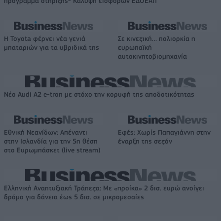
πρόγραμμα στήριξης- Κάλυψη εισφορών ΕΔΟΕΑΠ
Η Toyota φέρνει νέα γενιά
Σε κινεζική… πολιορκία η
μπαταριών για τα υβριδικά της
ευρωπαϊκή
αυτοκινητοβιομηχανία
Νέο Audi A2 e-tron με στόχο την κορυφή της αποδοτικότητας
Εθνική Νεανίδων: Απέναντι
Εφές: Χωρίς Παπαγιάννη στην
στην Ισλανδία για την 5η θέση
έναρξη της σεζόν
στο Ευρωμπάσκετ (live stream)
Ελληνική Αναπτυξιακή Τράπεζα: Με «προίκα» 2 δισ. ευρώ ανοίγει
δρόμο για δάνεια έως 5 δισ. σε μικρομεσαίες