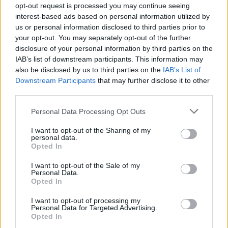
opt-out request is processed you may continue seeing
interest-based ads based on personal information utilized by
us or personal information disclosed to third parties prior to
your opt-out. You may separately opt-out of the further
disclosure of your personal information by third parties on the
IAB’s list of downstream participants. This information may
also be disclosed by us to third parties on the
IAB’s List of
Downstream Participants
that may further disclose it to other
third parties.
Personal Data Processing Opt Outs
I want to opt-out of the Sharing of my
personal data.
ΡΟΗ ΕΙΔΗΣΕΩΝ
Opted In
I want to opt-out of the Sale of my
Personal Data.
Στα 15 δισ. ευρώ ο στόχος για νέα δάνεια το 2026
Opted In
- Η «ακτινογραφία» της κερδοφορίας των
I want to opt-out of processing my
τραπεζών το α΄ εξάμηνο
Personal Data for Targeted Advertising.
Opted In
09/08/2026 - 10:52
ΤΡΑΠΕΖΕΣ