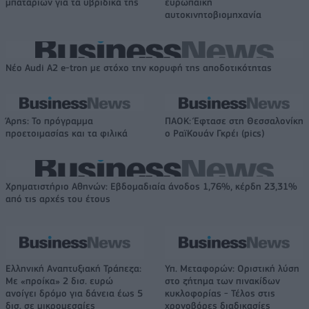
μπαταριών για τα υβριδικά της
ευρωπαϊκή
αυτοκινητοβιομηχανία
Νέο Audi A2 e-tron με στόχο την κορυφή της αποδοτικότητας
Άρης: Το πρόγραμμα
ΠΑΟΚ: Έφτασε στη Θεσσαλονίκη
προετοιμασίας και τα φιλικά
ο ΡαϊΚουάν Γκρέι (pics)
Χρηματιστήριο Αθηνών: Εβδομαδιαία άνοδος 1,76%, κέρδη 23,31%
από τις αρχές του έτους
Ελληνική Αναπτυξιακή Τράπεζα:
Υπ. Μεταφορών: Οριστική λύση
Με «προίκα» 2 δισ. ευρώ
στο ζήτημα των πινακίδων
ανοίγει δρόμο για δάνεια έως 5
κυκλοφορίας - Τέλος στις
δισ. σε μικρομεσαίες
χρονοβόρες διαδικασίες