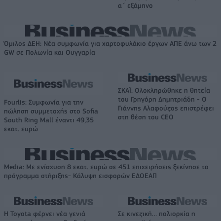
α΄ εξάμηνο
Όμιλος ΔΕΗ: Νέα συμφωνία για χαρτοφυλάκιο έργων ΑΠΕ άνω των 2
GW σε Πολωνία και Ουγγαρία
ΣΚΑΪ: Ολοκληρώθηκε η θητεία
του Γρηγόρη Δημητριάδη - Ο
Fourlis: Συμφωνία για την
Γιάννης Αλαφούζος επιστρέφει
πώληση συμμετοχής στο Sofia
στη θέση του CEO
South Ring Mall έναντι 49,35
εκατ. ευρώ
Media: Με ενίσχυση 8 εκατ. ευρώ σε 451 επιχειρήσεις ξεκίνησε το
πρόγραμμα στήριξης- Κάλυψη εισφορών ΕΔΟΕΑΠ
Η Toyota φέρνει νέα γενιά
Σε κινεζική… πολιορκία η