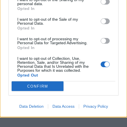
personal data.
Opted In
ΠΕΡΙΣΣΌΤΕΡΑ ΣΕ ΑΥΤΉ ΤΗΝ ΚΑΤΗΓΟΡΊΑ
I want to opt-out of the Sale of my
Personal Data.
Opted In
I want to opt-out of processing my
Personal Data for Targeted Advertising.
Opted In
I want to opt-out of Collection, Use,
Retention, Sale, and/or Sharing of my
Personal Data that Is Unrelated with the
Σακελλαροπούλου για
Οικονόμου: Θετικό γεγονός
Purposes for which it was collected.
σφαγή Καλαβρύτων:
η αυξημένη προσέλευση
Opted Out
«Θυμόμαστε, σημαίνει
για την 1η και 3η δόση
CONFIRM
φράζουμε τον δρόμο σε
13/12/2021 - 12:15
παρόμοιες θηριωδίες»
13/12/2021 - 10:42
Data Deletion
Data Access
Privacy Policy