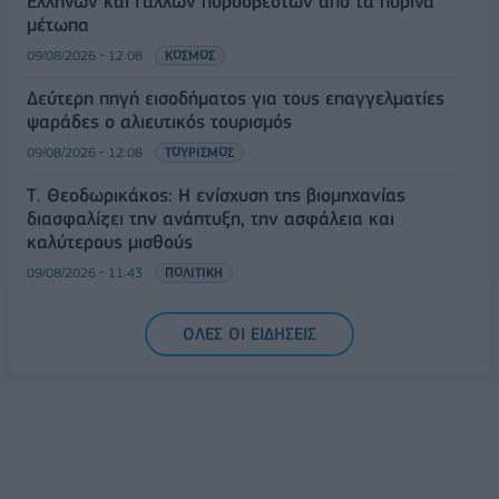
Ελλήνων και Γάλλων πυροσβεστών από τα πύρινα
μέτωπα
09/08/2026 - 12:08
ΚΟΣΜΟΣ
Δεύτερη πηγή εισοδήματος για τους επαγγελματίες
ψαράδες ο αλιευτικός τουρισμός
09/08/2026 - 12:08
ΤΟΥΡΙΣΜΟΣ
Τ. Θεοδωρικάκος: Η ενίσχυση της βιομηχανίας
διασφαλίζει την ανάπτυξη, την ασφάλεια και
καλύτερους μισθούς
09/08/2026 - 11:43
ΠΟΛΙΤΙΚΗ
Υπ. Μεταφορών: Οριστική λύση στο ζήτημα των
ΟΛΕΣ ΟΙ ΕΙΔΗΣΕΙΣ
πινακίδων κυκλοφορίας - Τέλος στις χρονοβόρες
διαδικασίες
09/08/2026 - 11:18
ΕΛΛΑΔΑ