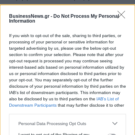
BusinessNews.gr -
Do Not Process My Personal
Information
Η Chery επενδύει 75 εκατ. δολάρια στην KG Mobility
If you wish to opt-out of the sale, sharing to third parties, or
processing of your personal or sensitive information for
Το FIAT 500 Hybrid τώρα από
Ατρόμητος και Novibet
targeted advertising by us, please use the below opt-out
18.990 ευρώ
συνεχίζουν μαζί: Ανανέωση της
section to confirm your selection. Please note that after your
συνεργασίας τους μέχρι το
opt-out request is processed you may continue seeing
2028
interest-based ads based on personal information utilized by
us or personal information disclosed to third parties prior to
your opt-out. You may separately opt-out of the further
18η συνεχόμενη χρονιά για τον ΟΤΕ στη διεθνή σειρά δεικτών
disclosure of your personal information by third parties on the
FTSE4Good
IAB’s list of downstream participants. This information may
also be disclosed by us to third parties on the
IAB’s List of
Downstream Participants
that may further disclose it to other
third parties.
Alpha Bank: Για πρώτη φορά το Αρχαίο Θέατρο Επιδαύρου άνοιξε τις
πύλες του σε όλους
Personal Data Processing Opt Outs
I want to opt-out of the Sharing of my