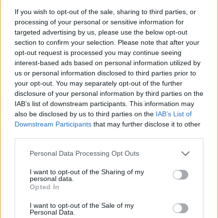
ΟΗΕ
05/08/2026 - 15:13
If you wish to opt-out of the sale, sharing to third parties, or
processing of your personal or sensitive information for
targeted advertising by us, please use the below opt-out
ΟΙΚΟΝΟΜΙΑ
section to confirm your selection. Please note that after your
Εξωδικαστικός Μηχανισμός:
opt-out request is processed you may continue seeing
Άνω των 20 δισ. ευρώ οι
interest-based ads based on personal information utilized by
ρυθμίσεις οφειλών από την
us or personal information disclosed to third parties prior to
έναρξη λειτουργίας της
your opt-out. You may separately opt-out of the further
πλατφόρμας
disclosure of your personal information by third parties on the
05/08/2026 - 14:46
IAB’s list of downstream participants. This information may
also be disclosed by us to third parties on the
IAB’s List of
Downstream Participants
that may further disclose it to other
ΠΟΛΙΤΙΚΗ
third parties.
Κ. Μητσοτάκης: Επιτάχυνση της
κρατικής αρωγής και της
Personal Data Processing Opt Outs
αποκατάστασης στις
πυρόπληκτες περιοχές
I want to opt-out of the Sharing of my
personal data.
05/08/2026 - 14:37
Opted In
ΚΟΣΜΟΣ
I want to opt-out of the Sale of my
Personal Data.
Λειψία: Drone με εκρηκτικό