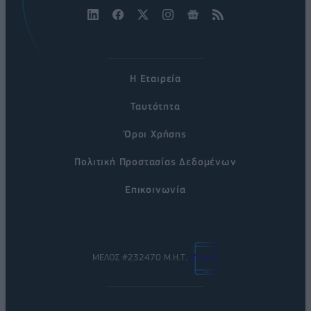
Η Εταιρεία
Ταυτότητα
Όροι Χρήσης
Πολιτική Προστασίας Δεδομένων
Επικοινωνία
ΜΕΛΟΣ #232470 Μ.Η.Τ.