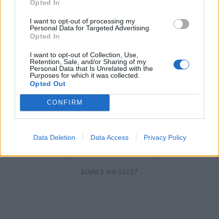
Opted In
μηχανισμό εντοπίστηκε σε
αεροσκάφος ουκρανικής
I want to opt-out of processing my
Personal Data for Targeted Advertising.
εταιρείας
Opted In
05/08/2026 - 14:24
I want to opt-out of Collection, Use,
Retention, Sale, and/or Sharing of my
ΟΙΚΟΝΟΜΙΑ
Personal Data that Is Unrelated with the
Purposes for which it was collected.
Γ. Χατζηθεοδοσίου: Οι πολίτες
Opted Out
μειώνουν την κατανάλωση
αγαθών λόγω της ακρίβειας
CONFIRM
05/08/2026 - 13:59
Data Deletion
Data Access
Privacy Policy
Έναρξη
Προηγούμενο
Επόμενο
Τέλος
Σελίδα 2 από 12137