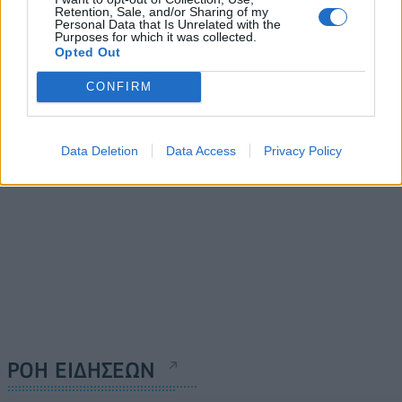
ΓΓ Επικοινωνίας και
Retention, Sale, and/or Sharing of my
Ενημέρωσης με το ΕΙΕ
Personal Data that Is Unrelated with the
Purposes for which it was collected.
07/08/2026 - 09:22
Opted Out
CONFIRM
Έναρξη
Προηγούμενο
Επόμενο
Τέλος
Data Deletion
Data Access
Privacy Policy
Σελίδα 1 από 12138
ΡΟΗ ΕΙΔΗΣΕΩΝ