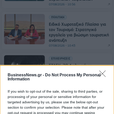
07/08/2026 - 10:56
ΠΟΛΙΤΙΚΗ
Ειδικό Χωροταξικό Πλαίσιο για
τον Τουρισμό: Στρατηγικό
εργαλείο για βιώσιμη τουριστική
ανάπτυξη
07/08/2026 - 10:43
ΕΠΙΧΕΙΡΗΣΕΙΣ
ΣΤΑΣΥ: 29,4 χλμ. νέων
σιδηροτροχιών στο Μετρό της
BusinessNews.gr -
Do Not Process My Personal
Αθήνας - Στο τελικό στάδιο το
Information
μεγαλύτερο έργο αναβάθμισης
07/08/2026 - 10:28
If you wish to opt-out of the sale, sharing to third parties, or
processing of your personal or sensitive information for
ΟΙΚΟΝΟΜΙΑ
targeted advertising by us, please use the below opt-out
Bank of America: Το τελικό
section to confirm your selection. Please note that after your
σκορ του Παγκοσμίου Κυπέλλου
opt-out request is processed you may continue seeing