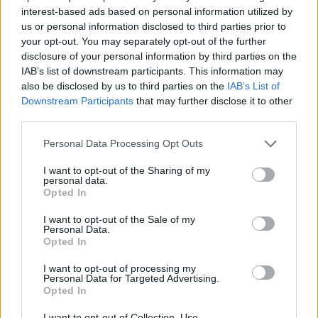
2026
interest-based ads based on personal information utilized by
07/08/2026 - 10:16
us or personal information disclosed to third parties prior to
your opt-out. You may separately opt-out of the further
disclosure of your personal information by third parties on the
ΠΟΛΙΤΙΚΗ
IAB’s list of downstream participants. This information may
Χρ. Δήμας: «Προχωρούν τα έργα
also be disclosed by us to third parties on the
IAB’s List of
σε όλο το μήκος του ΒΟΑΚ»
Downstream Participants
that may further disclose it to other
third parties.
07/08/2026 - 09:50
Personal Data Processing Opt Outs
ΠΟΛΙΤΙΚΗ
I want to opt-out of the Sharing of my
Τ. Θεοδωρικάκος:
personal data.
«Συμβάλλουμε στην εθνική
Opted In
ασφάλεια της πατρίδας μας με
νέο αναπτυξιακό καθεστώς για
I want to opt-out of the Sale of my
Personal Data.
την Άμυνα»
Opted In
07/08/2026 - 09:39
I want to opt-out of processing my
Personal Data for Targeted Advertising.
ΠΟΛΙΤΙΚΗ
Opted In
Νέα στρατηγική συνεργασία της
I want to opt-out of Collection, Use,