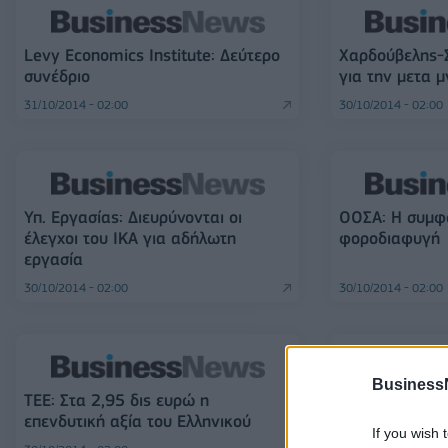
Levy Economics Institute: Δεύτερο
Χαρδούβελης-Σ
συνέδριο
για την μετα μ
31/10/2014 - 02:00
30/10/2014 - 02:00
Υπ. Εργασίας: Διευρύνονται οι
ΟΟΣΑ: Η συμφω
έλεγχοι του ΙΚΑ για αδήλωτη
φοροδιαφυγή
εργασία
30/10/2014 - 02:00
30/10/2014 - 02:00
Business
ΤΕΕ: Στα 2,95 δις ευρώ η
Παγκόσμια Συ
επενδυτική αξία του Ελληνικού
φοροδιαφυγής
If you wish 