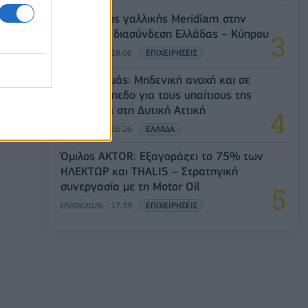
Είσοδος της γαλλικής Meridiam στην
α
ηλεκτρική διασύνδεση Ελλάδας – Κύπρου
05/08/2026 - 18:06
ΕΠΙΧΕΙΡΗΣΕΙΣ
Ν. Χαρδαλιάς: Μηδενική ανοχή και σε
νομικό επίπεδο για τους υπαίτιους της
ος
πυρκαγιάς στη Δυτική Αττική
05/08/2026 - 16:26
ΕΛΛΑΔΑ
Όμιλος AKTOR: Εξαγοράζει το 75% των
ΗΛΕΚΤΩΡ και THALIS – Στρατηγική
συνεργασία με τη Motor Oil
05/08/2026 - 17:39
ΕΠΙΧΕΙΡΗΣΕΙΣ