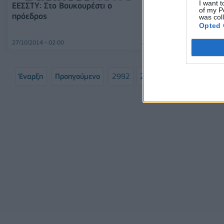
I want t
ΕΕΣΣΤΥ: Στο Βουκουρέστι ο
of my P
πρόεδρος
ΦΠΑ: Παραμέν
was col
Opted 
εστίαση
27/10/2014 - 02:00
24/10/2014 - 03:00
Έναρξη
Προηγούμενο
2992
2993
2994
2995
Σελίδα