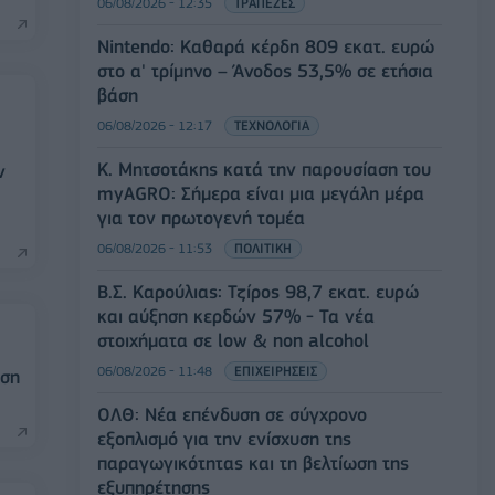
06/08/2026 - 12:35
ΤΡΑΠΕΖΕΣ
Nintendo: Καθαρά κέρδη 809 εκατ. ευρώ
στο α' τρίμηνο – Άνοδος 53,5% σε ετήσια
βάση
06/08/2026 - 12:17
ΤΕΧΝΟΛΟΓΙΑ
Κ. Μητσοτάκης κατά την παρουσίαση του
ν
myAGRO: Σήμερα είναι μια μεγάλη μέρα
για τον πρωτογενή τομέα
06/08/2026 - 11:53
ΠΟΛΙΤΙΚΗ
Β.Σ. Καρούλιας: Τζίρος 98,7 εκατ. ευρώ
και αύξηση κερδών 57% - Τα νέα
στοιχήματα σε low & non alcohol
06/08/2026 - 11:48
ΕΠΙΧΕΙΡΗΣΕΙΣ
ωση
ΟΛΘ: Νέα επένδυση σε σύγχρονο
εξοπλισμό για την ενίσχυση της
παραγωγικότητας και τη βελτίωση της
εξυπηρέτησης