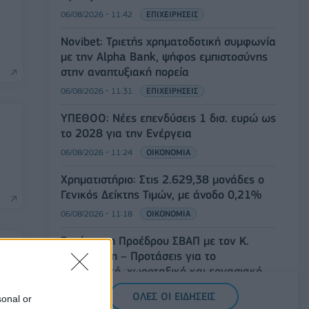
06/08/2026 - 11:42
ΕΠΙΧΕΙΡΗΣΕΙΣ
Novibet: Τριετής χρηματοδοτική συμφωνία
με την Alpha Bank, ψήφος εμπιστοσύνης
στην αναπτυξιακή πορεία
06/08/2026 - 11:31
ΕΠΙΧΕΙΡΗΣΕΙΣ
ΥΠΕΘΟΟ: Νέες επενδύσεις 1 δισ. ευρώ ως
το 2028 για την Ενέργεια
06/08/2026 - 11:24
ΟΙΚΟΝΟΜΙΑ
Χρηματιστήριο: Στις 2.629,38 μονάδες ο
Γενικός Δείκτης Τιμών, με άνοδο 0,21%
06/08/2026 - 11:18
ΟΙΚΟΝΟΜΙΑ
Συνάντηση Προέδρου ΣΒΑΠ με τον Κ.
Χατζηδάκη – Προτάσεις για το
φορολογικό, χωροταξικό και εργασιακό
δα
06/08/2026 - 11:13
ΟΙΚΟΝΟΜΙΑ
ΟΛΕΣ ΟΙ ΕΙΔΗΣΕΙΣ
sonal or