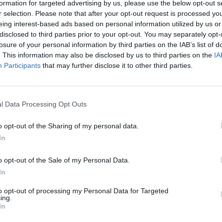
29/10/2014 - 02:00
formation for targeted advertising by us, please use the below opt-out s
r selection. Please note that after your opt-out request is processed y
eing interest-based ads based on personal information utilized by us or
disclosed to third parties prior to your opt-out. You may separately opt-
losure of your personal information by third parties on the IAB’s list of
. This information may also be disclosed by us to third parties on the
IA
: Πάει στη Βουλή το
ΤΑΙΠΕΔ: 219.500 ευρώ κοστίζου
Participants
that may further disclose it to other third parties.
τα δύο αναξιοποίητα Airbus
29/10/2014 - 02:00
l Data Processing Opt Outs
o opt-out of the Sharing of my personal data.
In
ΕΕΣΣΤΥ: Στο Βουκουρέστι ο
πρόεδρος
Συμβούλιο Δυτικής
o opt-out of the Sale of my Personal Data.
συνεδριάσεις
In
27/10/2014 - 02:00
to opt-out of processing my Personal Data for Targeted
ing.
In