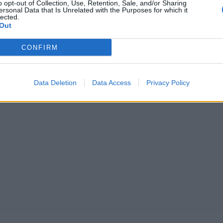
o opt-out of Collection, Use, Retention, Sale, and/or Sharing
ersonal Data that Is Unrelated with the Purposes for which it
ει το 13% στην
Έρχεται η προκήρυξη για την νέ
lected.
Out
επιχειρηματικότητα
24/10/2014 - 03:00
CONFIRM
2996
2997
2998
2999
3000
3001
Επόμενο
Τέλ
Data Deletion
Data Access
Privacy Policy
 2997 από 3052