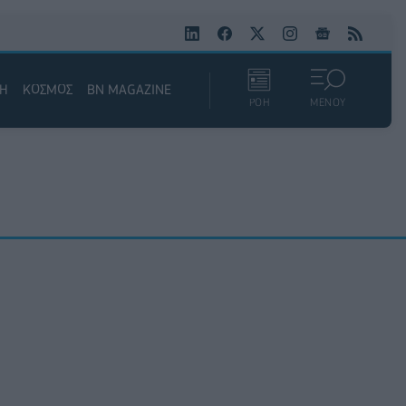
ΚΗ
ΚΟΣΜΟΣ
BN MAGAZINE
ΡΟΗ
ΜΕΝΟΥ