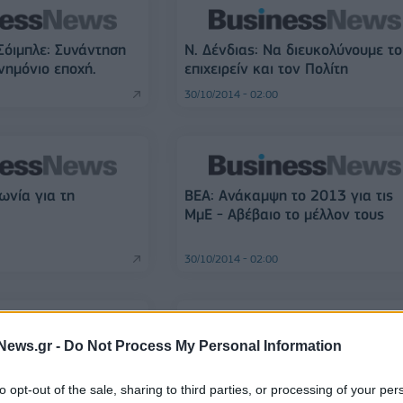
όιμπλε: Συνάντηση
Ν. Δένδιας: Να διευκολύνουμε το
νημόνιο εποχή.
επιχειρείν και τον Πολίτη
30/10/2014 - 02:00
νία για τη
ΒΕΑ: Ανάκαμψη το 2013 για τις
ΜμΕ - Αβέβαιο το μέλλον τους
30/10/2014 - 02:00
News.gr -
Do Not Process My Personal Information
μφωνία κατά της
Παγκόσμια Τράπεζα: 61η η Ελλά
.
στο «doing business»
to opt-out of the sale, sharing to third parties, or processing of your per