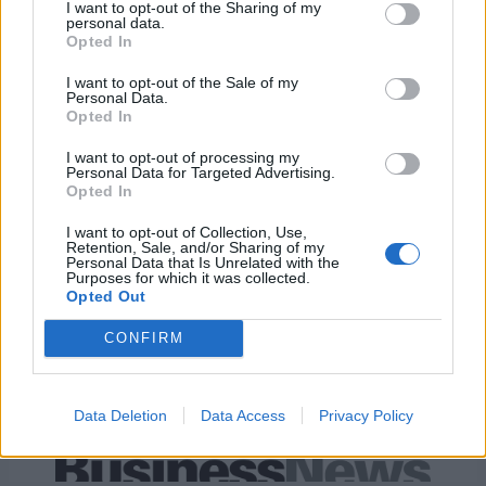
I want to opt-out of the Sharing of my
personal data.
Opted In
I want to opt-out of the Sale of my
Personal Data.
Χρηματοδότηση 8 εκατ. ευρώ
Metlen: Ρεκόρ EBITDA στο α'
Opted In
σε 843 μέσα ενημέρωσης-
εξάμηνο, στα 550 εκατ. ευρώ –
Ξεκίνησε το πενταετές
Καθαρά κέρδη 313 εκατ. ευρώ
I want to opt-out of processing my
πρόγραμμα ενίσχυσης του
Personal Data for Targeted Advertising.
Τύπου
Opted In
I want to opt-out of Collection, Use,
Retention, Sale, and/or Sharing of my
Personal Data that Is Unrelated with the
Η Chery επενδύει 75 εκατ. δολάρια στην KG Mobility
Purposes for which it was collected.
Opted Out
CONFIRM
Το FIAT 500 Hybrid τώρα από
Ατρόμητος και Novibet
18.990 ευρώ
συνεχίζουν μαζί: Ανανέωση της
συνεργασίας τους μέχρι το
2028
Data Deletion
Data Access
Privacy Policy