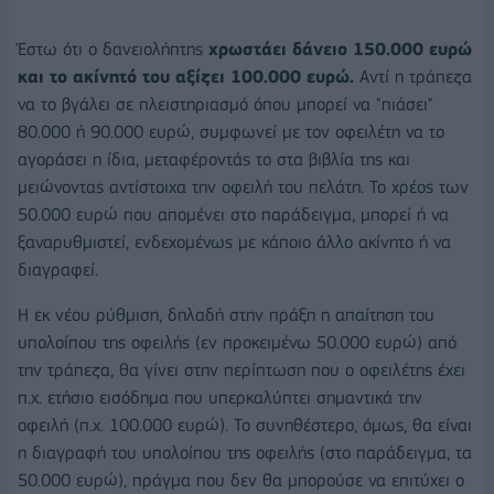
Έστω ότι ο δανειολήπτης
χρωστάει δάνειο 150.000 ευρώ
και το ακίνητό του αξίζει 100.000 ευρώ.
Αντί η τράπεζα
να το βγάλει σε πλειστηριασμό όπου μπορεί να "πιάσει"
80.000 ή 90.000 ευρώ, συμφωνεί με τον οφειλέτη να το
αγοράσει η ίδια, μεταφέροντάς το στα βιβλία της και
μειώνοντας αντίστοιχα την οφειλή του πελάτη. Το χρέος των
50.000 ευρώ που απομένει στο παράδειγμα, μπορεί ή να
ξαναρυθμιστεί, ενδεχομένως με κάποιο άλλο ακίνητο ή να
διαγραφεί.
Η εκ νέου ρύθμιση, δηλαδή στην πράξη η απαίτηση του
υπολοίπου της οφειλής (εν προκειμένω 50.000 ευρώ) από
την τράπεζα, θα γίνει στην περίπτωση που ο οφειλέτης έχει
π.χ. ετήσιο εισόδημα που υπερκαλύπτει σημαντικά την
οφειλή (π.χ. 100.000 ευρώ). Το συνηθέστερο, όμως, θα είναι
η διαγραφή του υπολοίπου της οφειλής (στο παράδειγμα, τα
50.000 ευρώ), πράγμα που δεν θα μπορούσε να επιτύχει ο