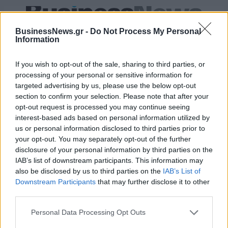
IAB Hellas: Νέα Διοικούσα Επιτροπή και νέο Διοικητικό Συμβούλιο -
BusinessNews.gr -
Do Not Process My Personal
Πρόεδρος ο Γαληνός Γιαγλής
Information
If you wish to opt-out of the sale, sharing to third parties, or
Η Toyota φέρνει νέα γενιά
Σε κινεζική… πολιορκία η
processing of your personal or sensitive information for
μπαταριών για τα υβριδικά της
ευρωπαϊκή
targeted advertising by us, please use the below opt-out
αυτοκινητοβιομηχανία
section to confirm your selection. Please note that after your
opt-out request is processed you may continue seeing
interest-based ads based on personal information utilized by
us or personal information disclosed to third parties prior to
Νέο Audi A2 e-tron με στόχο την κορυφή της αποδοτικότητας
your opt-out. You may separately opt-out of the further
disclosure of your personal information by third parties on the
IAB’s list of downstream participants. This information may
Ευρωπαϊκό Κορασίδων: Άνετη
Γιαννακόπουλος: «Όταν σου
also be disclosed by us to third parties on the
IAB’s List of
νίκη της Ελλάδας στην
ρίχνουν μια πέτρα, τους
Downstream Participants
that may further disclose it to other
πρεμιέρα, 78-36 την Ιρλανδία
καταστρέφεις» (vid)
third parties.
Personal Data Processing Opt Outs
ΕΛΣΤΑΤ: Στο 3,4% υποχώρησε ο πληθωρισμός τον Ιούλιο