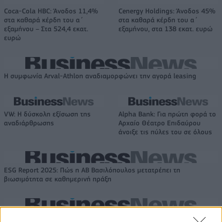
Coca-Cola HBC: Άνοδος 11,4%
Cenergy Holdings: Άνοδος 45%
στα καθαρά κέρδη του α΄
στα καθαρά κέρδη του α΄
εξαμήνου – Στα 524,4 εκατ.
εξαμήνου, στα 138 εκατ. ευρώ
ευρώ
Η συμφωνία Arval-Athlon αναδιαμορφώνει την αγορά leasing
VW: Η δύσκολη εξίσωση της
Alpha Bank: Για πρώτη φορά το
αναδιάρθρωσης
Αρχαίο Θέατρο Επιδαύρου
άνοιξε τις πύλες του σε όλους
ESG Report 2025: Πώς η ΑΒ Βασιλόπουλος μετατρέπει τη
βιωσιμότητα σε καθημερινή πράξη
Stoiximan: «Πού ήσουν;» στις μεγάλες στιγμές του Ολυμπιακού