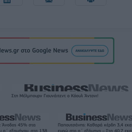
Στη Μέλμπουρν Γιουνάιτεντ ο Κόουλ Άντονι!
s: Άνοδος 45% στα
Παπουτσάνης: Καθαρά κέρδη 3,4 εκα
υ α΄ εξαμήνου, στα 138
ευρώ στο α΄ εξάμηνο – Στα 40,7 εκα