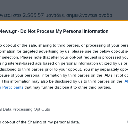
ώνεται στις 2.563,57 μονάδες, σημειώνοντας άνοδο
News.gr -
Do Not Process My Personal Information
εκατ. ευρώ.
to opt-out of the sale, sharing to third parties, or processing of your per
 άνοδο σε ποσοστό 0,11%, ενώ ο δείκτης της
formation for targeted advertising by us, please use the below opt-out s
r selection. Please note that after your opt-out request is processed y
στό 0,22%.
eing interest-based ads based on personal information utilized by us or
disclosed to third parties prior to your opt-out. You may separately opt-
losure of your personal information by third parties on the IAB’s list of
. This information may also be disclosed by us to third parties on the
IA
Participants
that may further disclose it to other third parties.
l Data Processing Opt Outs
o opt-out of the Sharing of my personal data.