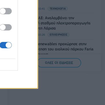
Αραβία
05/08/2026 - 10:41
ΤΕΧΝΟΛΟΓΙΑ
Όμιλος ΑΒΑΞ: Αναλαμβάνει την
κατασκευή σταθμού ηλεκτροπαραγωγής
800 MW στη Λάρισα
05/08/2026 - 10:26
ΕΠΙΧΕΙΡΗΣΕΙΣ
Η FARIA Renewables προχώρησε στην
ηλεκτροδότηση του αιολικού πάρκου Faria
Αίολος Λάρυμνα
05/08/2026 - 10:18
ΕΝΕΡΓΕΙΑ
ΟΛΕΣ ΟΙ ΕΙΔΗΣΕΙΣ
McDonald’s: Καθαρά κέρδη 4,34 δισ.
δολάρια στο α΄ εξάμηνο του 2026
05/08/2026 - 10:11
ΕΠΙΧΕΙΡΗΣΕΙΣ