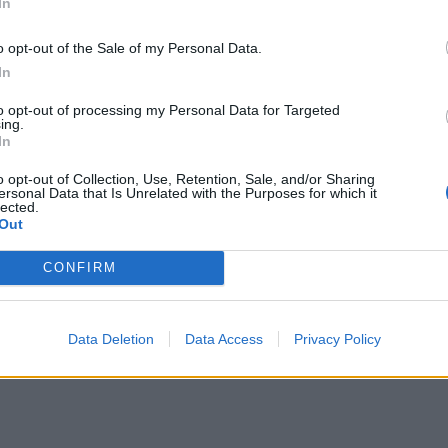
In
o opt-out of the Sale of my Personal Data.
In
 τη μεγαλύτερη άνοδο καταγράφουν οι μετοχές της
to opt-out of processing my Personal Data for Targeted
ing.
), της Aegean Airlines (+1,01%) και της Jumbo
In
o opt-out of Collection, Use, Retention, Sale, and/or Sharing
ersonal Data that Is Unrelated with the Purposes for which it
οι μετοχές της Metlen (-1,04%), της Eurobank
lected.
Out
CONFIRM
ι 15 παραμένουν σταθερές.
Data Deletion
Data Access
Privacy Policy