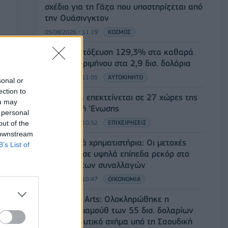
σχέδιο για τη Γάζα που υποστηρίζεται από
την Ουάσινγκτον
05/08/2026 - 11:19
ΚΟΣΜΟΣ
Honda: Εκτόξευση 129,3% στα καθαρά
κέρδη α’ τριμήνου στα 2,9 δισ. δολάρια
05/08/2026 - 11:05
ΑΥΤΟΚΙΝΗΤΟ
sonal or
ection to
Η Vendora επεκτείνεται σε 27 χώρες της
ou may
Ευρωπαϊκή 'Ενωσης
 personal
05/08/2026 - 10:52
ΕΠΙΧΕΙΡΗΣΕΙΣ
out of the
 downstream
Ευρωπαϊκά χρηματιστήρια: Οι μετοχές
B’s List of
κινούνται σε υψηλά επίπεδα ρεκόρ στο
ξεκίνημα των συναλλαγών
05/08/2026 - 10:47
ΟΙΚΟΝΟΜΙΑ
Electronic Arts: Ολοκληρώθηκε η
εξαγορά-μαμούθ των 55 δισ. δολαρίων
από επενδυτικό σχήμα υπό τη Σαουδική