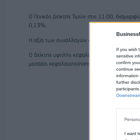
O Γενικός Δείκτης Τιμών στις 11:00, διαμορφ
0,13%.
Business
Η αξία των συναλλαγών ανέρχεται στα 27,75 
If you wish 
Ο δείκτης υψηλής κεφαλαιοποίησης σημειώνει
sensitive in
confirm you
μεσαίας κεφαλαιοποίησης ενισχύεται σε ποσο
continue se
information 
further disc
participants
Downstream 
Persona
I want t