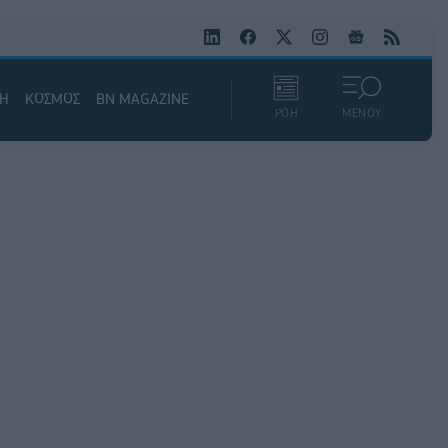
ΚΗ
ΚΟΣΜΟΣ
BN MAGAZINE
ΡΟΗ
ΜΕΝΟΥ