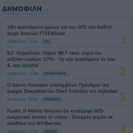
ΔΗΜΟΦΙΛΗ
18η συνεχόμενη χρονιά για τον ΟΤΕ στη διεθνή
σειρά δεικτών FTSE4Good
06/08/2026 - 14:40
ESG
Β.Σ. Καρούλιας: Τζίρος 98,7 εκατ. ευρώ και
αύξηση κερδών 57% - Τα νέα στοιχήματα σε low
& non alcohol
06/08/2026 - 11:48
ΕΠΙΧΕΙΡΗΣΕΙΣ
Ο Demis Hassabis αναλαμβάνει Πρόεδρος της
Google DeepMind και Chief Scientist της Alphabet
06/08/2026 - 09:32
ΠΡΟΣΩΠΑ
Ρωσία: Η Μόσχα δηλώνει ότι κατέρριψε 605
ουκρανικά drones τη νύχτα - Ελαφρές ζημιές σε
αποθήκη της Wildberries
06/08/2026 - 10:30
ΚΟΣΜΟΣ