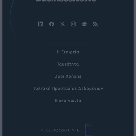
Η Εταιρεία
Ταυτότητα
Όροι Χρήσης
Πολιτική Προστασίας Δεδομένων
Επικοινωνία
ΜΕΛΟΣ #232470 Μ.Η.Τ.