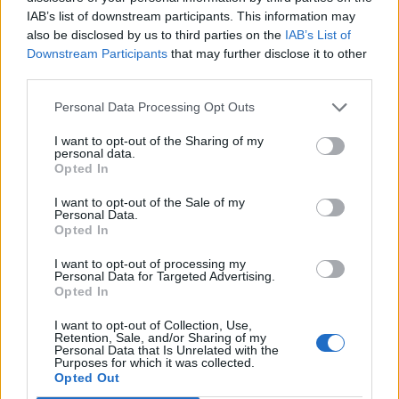
IAB’s list of downstream participants. This information may
also be disclosed by us to third parties on the
IAB’s List of
Η συμφωνία Arval-Athlon αναδιαμορφώνει την αγορά leasing
Downstream Participants
that may further disclose it to other
third parties.
Personal Data Processing Opt Outs
VW: Η δύσκολη εξίσωση της
18η συνεχόμενη χρονιά για τον
αναδιάρθρωσης
ΟΤΕ στη διεθνή σειρά δεικτών
FTSE4Good
I want to opt-out of the Sharing of my
personal data.
Opted In
I want to opt-out of the Sale of my
Alpha Bank: Για πρώτη φορά το Αρχαίο Θέατρο Επιδαύρου άνοιξε τις
Personal Data.
πύλες του σε όλους
Opted In
I want to opt-out of processing my
Personal Data for Targeted Advertising.
Opted In
ESG Report 2025: Πώς η ΑΒ Βασιλόπουλος μετατρέπει τη
βιωσιμότητα σε καθημερινή πράξη
I want to opt-out of Collection, Use,
Retention, Sale, and/or Sharing of my
Personal Data that Is Unrelated with the
Purposes for which it was collected.
Opted Out