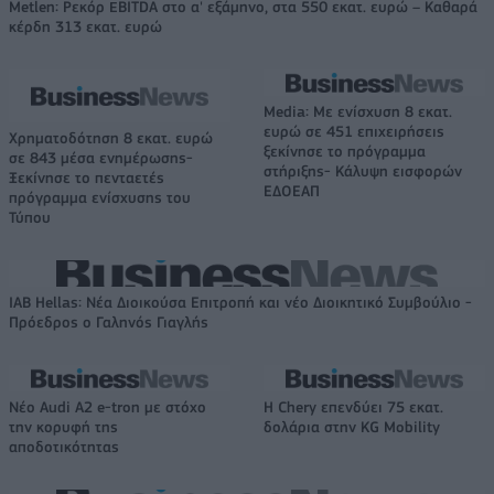
Metlen: Ρεκόρ EBITDA στο α' εξάμηνο, στα 550 εκατ. ευρώ – Καθαρά
κέρδη 313 εκατ. ευρώ
Media: Με ενίσχυση 8 εκατ.
ευρώ σε 451 επιχειρήσεις
Χρηματοδότηση 8 εκατ. ευρώ
ξεκίνησε το πρόγραμμα
σε 843 μέσα ενημέρωσης-
στήριξης- Κάλυψη εισφορών
Ξεκίνησε το πενταετές
ΕΔΟΕΑΠ
πρόγραμμα ενίσχυσης του
Τύπου
IAB Hellas: Νέα Διοικούσα Επιτροπή και νέο Διοικητικό Συμβούλιο -
Πρόεδρος ο Γαληνός Γιαγλής
Νέο Audi A2 e-tron με στόχο
Η Chery επενδύει 75 εκατ.
την κορυφή της
δολάρια στην KG Mobility
αποδοτικότητας