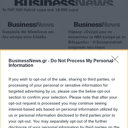
Το FIAT 500 Hybrid τώρα από 18.990 ευρώ
Ουκρανία: Με Μίχαϊλιουκ και
Πάρκερ: «Όνειρό μου να
Λεν κόντρα στην Ελλάδα
κατακτήσω το ΝΒΑ Europe με τη
Βιλερμπάν» - Η διευκρινιστική
ανάρτηση που έκανε
BusinessNews.gr -
Do Not Process My Personal
Information
HELLENiQ ENERGY: Κέρδη 393 εκατ. ευρώ στο α' εξάμηνο – Στα 734
εκατ. ευρώ τα EBITDA
If you wish to opt-out of the sale, sharing to third parties, or
processing of your personal or sensitive information for
targeted advertising by us, please use the below opt-out
section to confirm your selection. Please note that after your
opt-out request is processed you may continue seeing
Viohalco: Αυξημένος κατά 14%
ΥΠΕΘΟΟ: Νέες επενδύσεις 1
ο τζίρος στο α' εξάμηνο, στα 4,3
δισ. ευρώ ως το 2028 για την
interest-based ads based on personal information utilized by
δισ. ευρώ – Στα 446 εκατ. ευρώ
Ενέργεια
us or personal information disclosed to third parties prior to
τα EBITDA
your opt-out. You may separately opt-out of the further
disclosure of your personal information by third parties on the