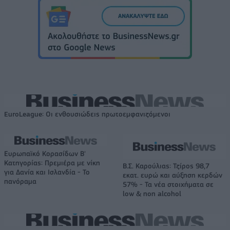
EuroLeague: Οι ενθουσιώδεις πρωτοεμφανιζόμενοι
Ευρωπαϊκό Κορασίδων Β'
Κατηγορίας: Πρεμιέρα με νίκη
Β.Σ. Καρούλιας: Τζίρος 98,7
για Δανία και Ισλανδία - Το
εκατ. ευρώ και αύξηση κερδών
πανόραμα
57% - Τα νέα στοιχήματα σε
low & non alcohol