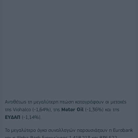
Αντιθέτως τη μεγαλύτερη πτώση καταγράφουν οι μετοχές
της Viohalco (-1,64%), της
Motor Oil
(-1,36%) και της
ΕΥΔΑΠ
(-1,14%).
Το μεγαλύτερο όγκο συναλλαγών παρουσιάζουν η Eurobank
και η Alpha Bank διακινώντας 1.418.213 και 836.522