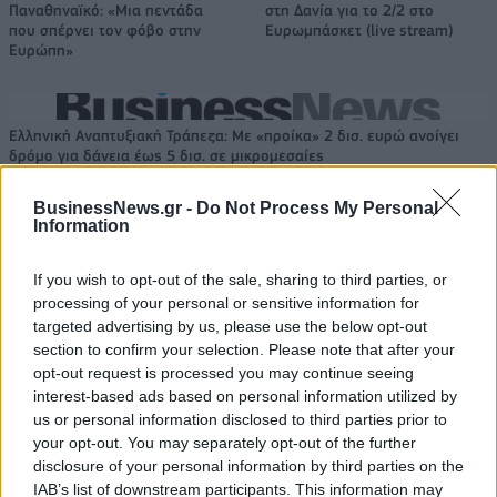
Παναθηναϊκό: «Μια πεντάδα
στη Δανία για το 2/2 στο
που σπέρνει τον φόβο στην
Ευρωμπάσκετ (live stream)
Ευρώπη»
Ελληνική Αναπτυξιακή Τράπεζα: Με «προίκα» 2 δισ. ευρώ ανοίγει
δρόμο για δάνεια έως 5 δισ. σε μικρομεσαίες
BusinessNews.gr -
Do Not Process My Personal
Information
Β.Σ. Καρούλιας: Τζίρος 98,7
Deloitte Ελλάδος:
If you wish to opt-out of the sale, sharing to third parties, or
εκατ. ευρώ και αύξηση κερδών
Χρηματοοικονομικός
processing of your personal or sensitive information for
57% - Τα νέα στοιχήματα σε
σύμβουλος της ΔΕΗ για την
targeted advertising by us, please use the below opt-out
low & non alcohol
είσοδο στην πολωνική αγορά
ενέργειας
section to confirm your selection. Please note that after your
opt-out request is processed you may continue seeing
interest-based ads based on personal information utilized by
us or personal information disclosed to third parties prior to
Η Chery επενδύει 75 εκατ. δολάρια στην KG Mobility
your opt-out. You may separately opt-out of the further
disclosure of your personal information by third parties on the
IAB’s list of downstream participants. This information may