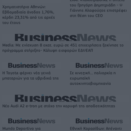
του Γρηγόρη Δημητριάδη - Ο
Χρηματιστήριο Αθηνών:
Γιάννης Αλαφούζος επιστρέφει
Εβδομαδιαία άνοδος 1,76%,
στη θέση του CEO
κέρδη 23,31% από τις αρχές
του έτους
Media: Με ενίσχυση 8 εκατ. ευρώ σε 451 επιχειρήσεις ξεκίνησε το
πρόγραμμα στήριξης- Κάλυψη εισφορών ΕΔΟΕΑΠ
Η Toyota φέρνει νέα γενιά
Σε κινεζική… πολιορκία η
μπαταριών για τα υβριδικά της
ευρωπαϊκή
αυτοκινητοβιομηχανία
Νέο Audi A2 e-tron με στόχο την κορυφή της αποδοτικότητας
Mundo Deportivo για
Εθνική Κορασίδων: Απέναντι