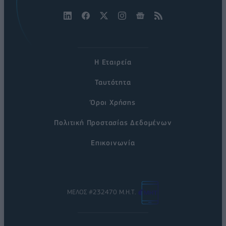
Η Εταιρεία
Ταυτότητα
Όροι Χρήσης
Πολιτική Προστασίας Δεδομένων
Επικοινωνία
ΜΕΛΟΣ #232470 Μ.Η.Τ.