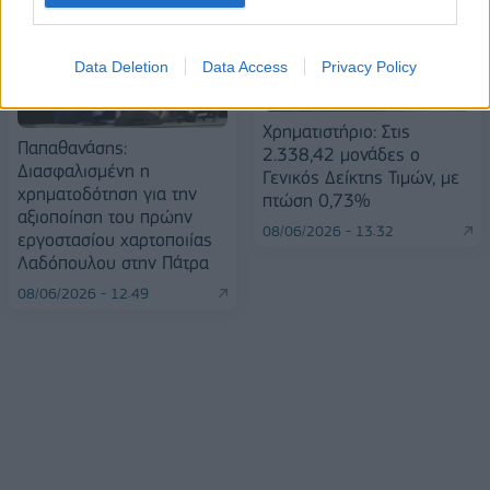
Data Deletion
Data Access
Privacy Policy
Χρηματιστήριο: Στις
Παπαθανάσης:
2.338,42 μονάδες ο
Διασφαλισμένη η
Γενικός Δείκτης Τιμών, με
χρηματοδότηση για την
πτώση 0,73%
αξιοποίηση του πρώην
08/06/2026 - 13:32
εργοστασίου χαρτοποιίας
Λαδόπουλου στην Πάτρα
08/06/2026 - 12:49