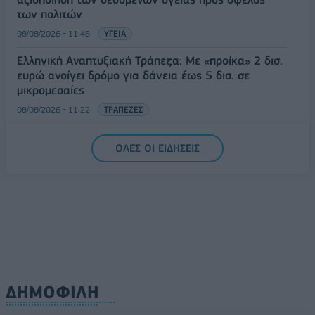
των πολιτών
08/08/2026 - 11:48
ΥΓΕΙΑ
Ελληνική Αναπτυξιακή Τράπεζα: Με «προίκα» 2 δισ.
ευρώ ανοίγει δρόμο για δάνεια έως 5 δισ. σε
μικρομεσαίες
08/08/2026 - 11:22
ΤΡΑΠΕΖΕΣ
5G παντού, 6G στον ορίζοντα: Πού βρίσκεται η
ΟΛΕΣ ΟΙ ΕΙΔΗΣΕΙΣ
Ελλάδα στη μεγάλη τεχνολογική μετάβαση
08/08/2026 - 10:54
ΤΕΧΝΟΛΟΓΙΑ
ΔΗΜΟΦΙΛΗ