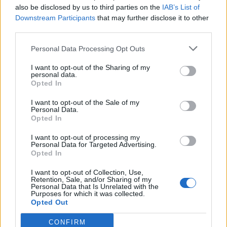
also be disclosed by us to third parties on the
IAB’s List of
Το FIAT 500 Hybrid τώρα από
Ατρόμητος και Novibet
Downstream Participants
that may further disclose it to other
18.990 ευρώ
συνεχίζουν μαζί: Ανανέωση της
συνεργασίας τους μέχρι το
third parties.
2028
Personal Data Processing Opt Outs
I want to opt-out of the Sharing of my
personal data.
18η συνεχόμενη χρονιά για τον ΟΤΕ στη διεθνή σειρά δεικτών
Opted In
FTSE4Good
I want to opt-out of the Sale of my
Personal Data.
Opted In
Alpha Bank: Για πρώτη φορά το Αρχαίο Θέατρο Επιδαύρου άνοιξε τις
πύλες του σε όλους
I want to opt-out of processing my
Personal Data for Targeted Advertising.
Opted In
I want to opt-out of Collection, Use,
Retention, Sale, and/or Sharing of my
Personal Data that Is Unrelated with the
ΠΕΡΙΣΣΌΤΕΡΑ ΣΕ ΑΥΤΉ ΤΗΝ ΚΑΤΗΓΟΡΊΑ
Purposes for which it was collected.
Opted Out
CONFIRM