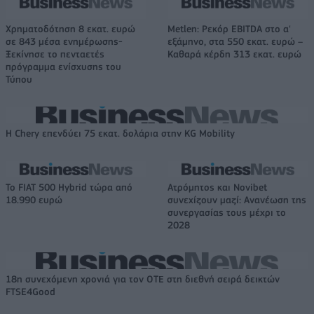
Χρηματοδότηση 8 εκατ. ευρώ
Metlen: Ρεκόρ EBITDA στο α'
σε 843 μέσα ενημέρωσης-
εξάμηνο, στα 550 εκατ. ευρώ –
Ξεκίνησε το πενταετές
Καθαρά κέρδη 313 εκατ. ευρώ
πρόγραμμα ενίσχυσης του
Τύπου
Η Chery επενδύει 75 εκατ. δολάρια στην KG Mobility
Το FIAT 500 Hybrid τώρα από
Ατρόμητος και Novibet
18.990 ευρώ
συνεχίζουν μαζί: Ανανέωση της
συνεργασίας τους μέχρι το
2028
18η συνεχόμενη χρονιά για τον ΟΤΕ στη διεθνή σειρά δεικτών
FTSE4Good