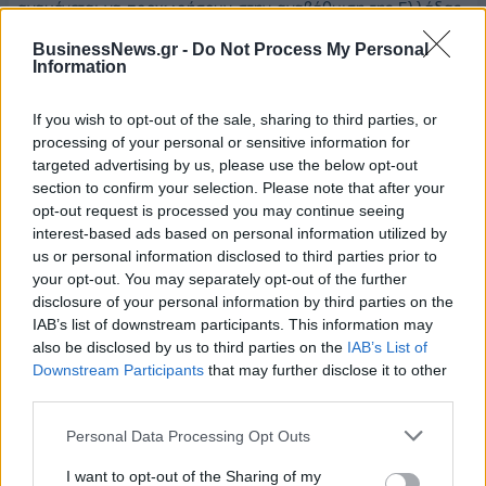
αναμένεται να προχωρήσουν στην αναβάθμιση της Ελλάδας
τον Σεπτέμβριο του 2026, εξέλιξη που θα μπορούσε να
BusinessNews.gr -
Do Not Process My Personal
οδηγήσει σε καθαρές παθητικές εισροές ύψους περίπου 700
Information
εκατ. δολαρίων.
If you wish to opt-out of the sale, sharing to third parties, or
Την ίδια στιγμή, η συμμετοχή επενδυτών ανεπτυγμένων
processing of your personal or sensitive information for
αγορών στην Ελλάδα παραμένει ακόμη περιορισμένη. Μόλις
targeted advertising by us, please use the below opt-out
το 12% των ευρωπαϊκών funds διαθέτει σήμερα έκθεση
section to confirm your selection. Please note that after your
opt-out request is processed you may continue seeing
στην ελληνική αγορά, στοιχείο που, σύμφωνα με τη Morgan
interest-based ads based on personal information utilized by
Stanley, αφήνει σημαντικά περιθώρια για νέες εισροές τα
us or personal information disclosed to third parties prior to
επόμενα χρόνια.
your opt-out. You may separately opt-out of the further
disclosure of your personal information by third parties on the
IAB’s list of downstream participants. This information may
also be disclosed by us to third parties on the
IAB’s List of
Downstream Participants
that may further disclose it to other
third parties.
EURONEXT ATHENS
Personal Data Processing Opt Outs
ΧΡΗΜΑΤΙΣΤΗΡΙΟ ΑΘΗΝΩΝ
I want to opt-out of the Sharing of my