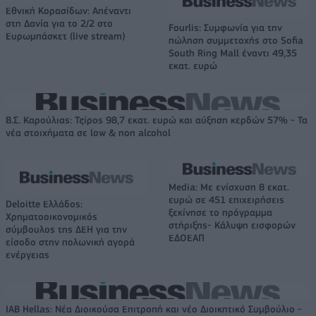
Εθνική Κορασίδων: Απέναντι
στη Δανία για το 2/2 στο
Fourlis: Συμφωνία για την
Ευρωμπάσκετ (live stream)
πώληση συμμετοχής στο Sofia
South Ring Mall έναντι 49,35
εκατ. ευρώ
Β.Σ. Καρούλιας: Τζίρος 98,7 εκατ. ευρώ και αύξηση κερδών 57% - Τα
νέα στοιχήματα σε low & non alcohol
Media: Με ενίσχυση 8 εκατ.
ευρώ σε 451 επιχειρήσεις
Deloitte Ελλάδος:
ξεκίνησε το πρόγραμμα
Χρηματοοικονομικός
στήριξης- Κάλυψη εισφορών
σύμβουλος της ΔΕΗ για την
ΕΔΟΕΑΠ
είσοδο στην πολωνική αγορά
ενέργειας
IAB Hellas: Νέα Διοικούσα Επιτροπή και νέο Διοικητικό Συμβούλιο -