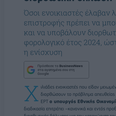
Όσοι ενοικιαστές έλαβαν 
επιστροφής πρέπει να μ
και να υποβάλουν διορθωτ
φορολογικό έτος 2024, ώσ
η ενίσχυση
Πρόσθεσε το
BusinessNews
στα αγαπημένα σου στη
Google
Χ
ιλιάδες ενοικιαστές που είδαν μειωμ
διορθώσουν το πρόβλημα απευθείας 
ΕΡΤ
ο υπουργός Εθνικής Οικονομί
διαδικασία επιτρέπει –κανονικά και εντός πρ
διορθωτικής δήλωσης για την καταχώριση το