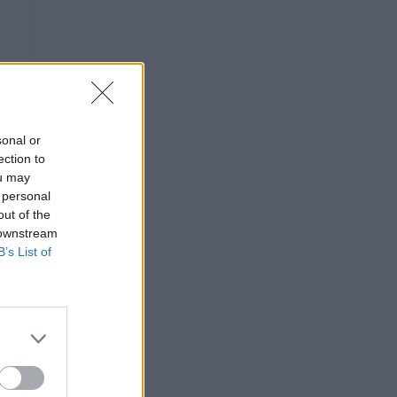
sonal or
ection to
ou may
 personal
out of the
 downstream
B’s List of