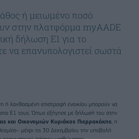
λάθος ή μειωμένο ποσό
πουν στην πλατφόρμα myAADE
ική δήλωση Ε1 για το
τε να επανυπολογιστεί σωστά
ένη ή λανθασμένη επιστροφή ενοικίου μπορούν να
στο Ε1 τους. Όπως εξήγησε με δήλωσή του στην
ας και Οικονομιών Κυριάκος Πιερρακάκης
, η
οθεσμίας– μέχρι τις 30 Δεκεμβρίου την υποβολή
υ πραγματικού ετήσιου μισθώματος.