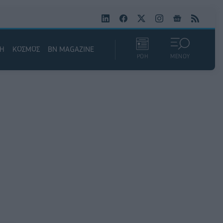
ΚΗ
ΚΟΣΜΟΣ
BN MAGAZINE
ΡΟΗ
ΜΕΝΟΥ