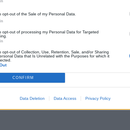
In
ησίως), τότε η ενίσχυση προέκυψε αυτομάτως
o opt-out of the Sale of my Personal Data.
In
οί είχαν κάνει αυτό το λάθος σε προηγούμενες
to opt-out of processing my Personal Data for Targeted
εί η δυνατότητα διόρθωσης. Παρ’ όλα αυτά -όπως
ing.
In
αρκετοί πολίτες δεν προχώρησαν στη διόρθωση, με
φής.
o opt-out of Collection, Use, Retention, Sale, and/or Sharing
ersonal Data that Is Unrelated with the Purposes for which it
lected.
 τις 30 Δεκεμβρίου να υποβληθεί διορθωτική
Out
πάνη ενοικίου του 2024, ώστε να υπολογιστεί το
CONFIRM
Data Deletion
Data Access
Privacy Policy