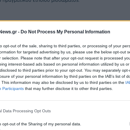
News.gr -
Do Not Process My Personal Information
to opt-out of the sale, sharing to third parties, or processing of your per
formation for targeted advertising by us, please use the below opt-out s
r selection. Please note that after your opt-out request is processed y
eing interest-based ads based on personal information utilized by us or
disclosed to third parties prior to your opt-out. You may separately opt-
losure of your personal information by third parties on the IAB’s list of
. This information may also be disclosed by us to third parties on the
IA
Participants
that may further disclose it to other third parties.
ως εξήγησε ο υπουργός, είναι ότι στην επιστροφή
τος κανόνας: οι πολίτες έλαβαν πίσω το 1/12 του
l Data Processing Opt Outs
έτος 2024. Εκεί δηλώνεται η ετήσια δαπάνη
o opt-out of the Sharing of my personal data.
ει ότι αν κάποιος είχε καταχωρίσει μόνο το μηνιαίο