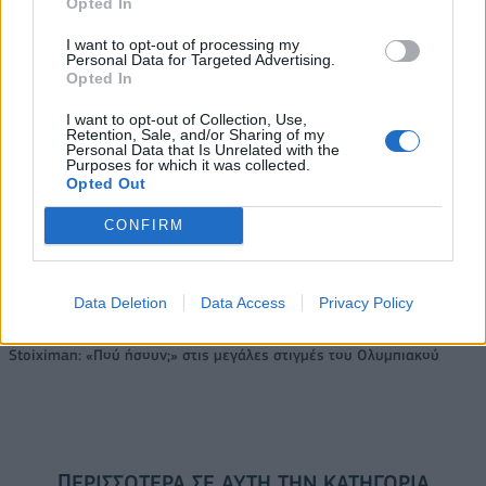
Opted In
I want to opt-out of processing my
Η συμφωνία Arval-Athlon αναδιαμορφώνει την αγορά leasing
Personal Data for Targeted Advertising.
Opted In
I want to opt-out of Collection, Use,
VW: Η δύσκολη εξίσωση της
Alpha Bank: Για πρώτη φορά το
Retention, Sale, and/or Sharing of my
αναδιάρθρωσης
Αρχαίο Θέατρο Επιδαύρου
Personal Data that Is Unrelated with the
Purposes for which it was collected.
άνοιξε τις πύλες του σε όλους
Opted Out
CONFIRM
ESG Report 2025: Πώς η ΑΒ Βασιλόπουλος μετατρέπει τη
βιωσιμότητα σε καθημερινή πράξη
Data Deletion
Data Access
Privacy Policy
Stoiximan: «Πού ήσουν;» στις μεγάλες στιγμές του Ολυμπιακού
ΠΕΡΙΣΣΌΤΕΡΑ ΣΕ ΑΥΤΉ ΤΗΝ ΚΑΤΗΓΟΡΊΑ