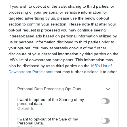
If you wish to opt-out of the sale, sharing to third parties, or
processing of your personal or sensitive information for
Το FIAT 500 Hybrid τώρα από 18.990 ευρώ
targeted advertising by us, please use the below opt-out
section to confirm your selection. Please note that after your
opt-out request is processed you may continue seeing
interest-based ads based on personal information utilized by
Αλέξης Γιαννούλιας: Υποψήφιος
Ντουράντ: "Ο Γιάννης θα
Δήμαρχος στο Σικάγο ο άλλοτε
μπορούσε να 'ναι ο κορυφαίος
us or personal information disclosed to third parties prior to
παίκτης του Πανιώνιου
όλων"! (vid)
your opt-out. You may separately opt-out of the further
disclosure of your personal information by third parties on the
IAB’s list of downstream participants. This information may
also be disclosed by us to third parties on the
IAB’s List of
Είσοδος της γαλλικής Meridiam στην ηλεκτρική διασύνδεση Ελλάδας
Downstream Participants
that may further disclose it to other
– Κύπρου
third parties.
Personal Data Processing Opt Outs
I want to opt-out of the Sharing of my
Coca-Cola HBC: Άνοδος 11,4%
Cenergy Holdings: Άνοδος 45%
personal data.
στα καθαρά κέρδη του α΄
στα καθαρά κέρδη του α΄
Opted In
εξαμήνου – Στα 524,4 εκατ.
εξαμήνου, στα 138 εκατ. ευρώ
ευρώ
I want to opt-out of the Sale of my
Personal Data.