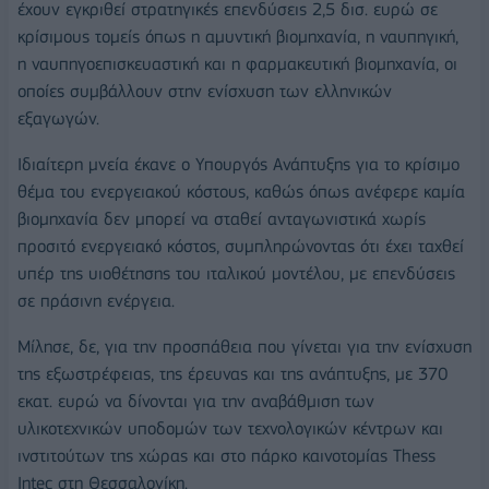
έχουν εγκριθεί στρατηγικές επενδύσεις 2,5 δισ. ευρώ σε
κρίσιμους τομείς όπως η αμυντική βιομηχανία, η ναυπηγική,
η ναυπηγοεπισκευαστική και η φαρμακευτική βιομηχανία, οι
οποίες συμβάλλουν στην ενίσχυση των ελληνικών
εξαγωγών.
Ιδιαίτερη μνεία έκανε ο Υπουργός Ανάπτυξης για το κρίσιμο
θέμα του ενεργειακού κόστους, καθώς όπως ανέφερε καμία
βιομηχανία δεν μπορεί να σταθεί ανταγωνιστικά χωρίς
προσιτό ενεργειακό κόστος, συμπληρώνοντας ότι έχει ταχθεί
υπέρ της υιοθέτησης του ιταλικού μοντέλου, με επενδύσεις
σε πράσινη ενέργεια.
Μίλησε, δε, για την προσπάθεια που γίνεται για την ενίσχυση
της εξωστρέφειας, της έρευνας και της ανάπτυξης, με 370
εκατ. ευρώ να δίνονται για την αναβάθμιση των
υλικοτεχνικών υποδομών των τεχνολογικών κέντρων και
ινστιτούτων της χώρας και στο πάρκο καινοτομίας Thess
Intec στη Θεσσαλονίκη.