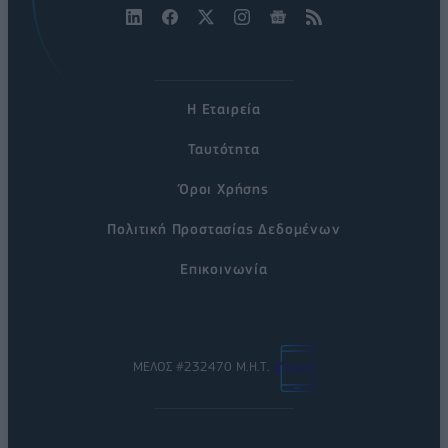
Η Εταιρεία
Ταυτότητα
Όροι Χρήσης
Πολιτική Προστασίας Δεδομένων
Επικοινωνία
ΜΕΛΟΣ #232470 Μ.Η.Τ.