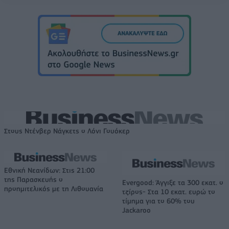
Στους Ντένβερ Νάγκετς ο Λόνι Γουόκερ
Εθνική Νεανίδων: Στις 21:00
της Παρασκευής ο
Evergood: Άγγιξε τα 300 εκατ. ο
προημιτελικός με τη Λιθουανία
τζίρος- Στα 10 εκατ. ευρώ το
τίμημα για το 60% του
Jackaroo