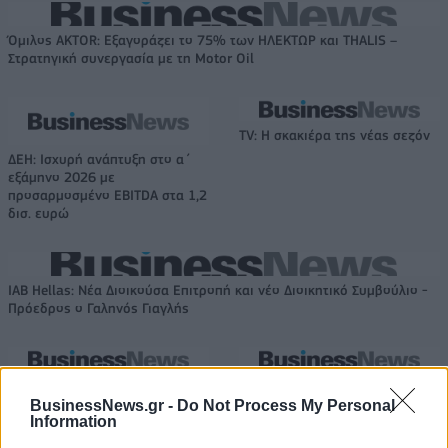
Όμιλος AKTOR: Εξαγοράζει το 75% των ΗΛΕΚΤΩΡ και THALIS –
Στρατηγική συνεργασία με τη Motor Oil
TV: Η σκακιέρα της νέας σεζόν
ΔΕΗ: Ισχυρή ανάπτυξη στο α΄
εξάμηνο 2026 με
προσαρμοσμένο EBITDA στα 1,2
δισ. ευρώ
IAB Hellas: Νέα Διοικούσα Επιτροπή και νέο Διοικητικό Συμβούλιο -
Πρόεδρος ο Γαληνός Γιαγλής
Νέο Audi A2 e-tron με στόχο
Η Chery επενδύει 75 εκατ.
την κορυφή της
δολάρια στην KG Mobility
BusinessNews.gr -
Do Not Process My Personal
Information
αποδοτικότητας