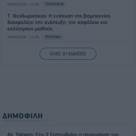
09/08/2026 - 12:08
ΤΟΥΡΙΣΜΟΣ
Τ. Θεοδωρικάκος: Η ενίσχυση της βιομηχανίας
διασφαλίζει την ανάπτυξη, την ασφάλεια και
καλύτερους μισθούς
09/08/2026 - 11:43
ΠΟΛΙΤΙΚΗ
Υπ. Μεταφορών: Οριστική λύση στο ζήτημα των
ΟΛΕΣ ΟΙ ΕΙΔΗΣΕΙΣ
πινακίδων κυκλοφορίας - Τέλος στις χρονοβόρες
διαδικασίες
09/08/2026 - 11:18
ΕΛΛΑΔΑ
ΔΗΜΟΦΙΛΗ
Αλ. Τσίπρας: Στις 2 Σεπτεμβρίου η παρουσίαση του