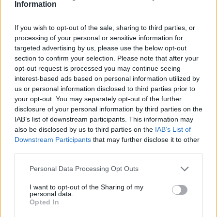
Information
If you wish to opt-out of the sale, sharing to third parties, or
Άρης: Το πρόγραμμα
ΠΑΟΚ: Έφτασε στη Θεσσαλονίκη
processing of your personal or sensitive information for
προετοιμασίας και τα φιλικά
ο ΡαϊΚουάν Γκρέι (vid & pics)
targeted advertising by us, please use the below opt-out
section to confirm your selection. Please note that after your
opt-out request is processed you may continue seeing
Χρηματιστήριο Αθηνών: Εβδομαδιαία άνοδος 1,76%, κέρδη 23,31%
interest-based ads based on personal information utilized by
από τις αρχές του έτους
us or personal information disclosed to third parties prior to
your opt-out. You may separately opt-out of the further
disclosure of your personal information by third parties on the
IAB’s list of downstream participants. This information may
also be disclosed by us to third parties on the
IAB’s List of
Ελληνική Αναπτυξιακή Τράπεζα:
Υπ. Μεταφορών: Οριστική λύση
Downstream Participants
that may further disclose it to other
Με «προίκα» 2 δισ. ευρώ
στο ζήτημα των πινακίδων
third parties.
ανοίγει δρόμο για δάνεια έως 5
κυκλοφορίας - Τέλος στις
δισ. σε μικρομεσαίες
χρονοβόρες διαδικασίες
Personal Data Processing Opt Outs
I want to opt-out of the Sharing of my
personal data.
Η Chery επενδύει 75 εκατ. δολάρια στην KG Mobility
Opted In