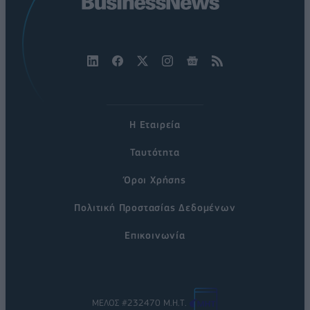
Η Εταιρεία
Ταυτότητα
Όροι Χρήσης
Πολιτική Προστασίας Δεδομένων
Επικοινωνία
ΜΕΛΟΣ #232470 Μ.Η.Τ.