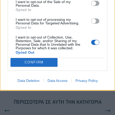
I want to opt-out of the Sale of my
Personal Data.
Το FIAT 500 Hybrid τώρα από
Ατρόμητος και Novibet
Opted In
18.990 ευρώ
συνεχίζουν μαζί: Ανανέωση της
συνεργασίας τους μέχρι το
I want to opt-out of processing my
2028
Personal Data for Targeted Advertising.
Opted In
I want to opt-out of Collection, Use,
Retention, Sale, and/or Sharing of my
18η συνεχόμενη χρονιά για τον ΟΤΕ στη διεθνή σειρά δεικτών
Personal Data that Is Unrelated with the
FTSE4Good
Purposes for which it was collected.
Opted Out
CONFIRM
Alpha Bank: Για πρώτη φορά το Αρχαίο Θέατρο Επιδαύρου άνοιξε τις
πύλες του σε όλους
Data Deletion
Data Access
Privacy Policy
ΠΕΡΙΣΣΌΤΕΡΑ ΣΕ ΑΥΤΉ ΤΗΝ ΚΑΤΗΓΟΡΊΑ