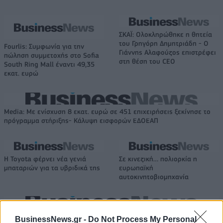
ΣΚΑΪ: Ολοκληρώθηκε η θητεία
του Γρηγόρη Δημητριάδη - Ο
Fourlis: Συμφωνία για την
Γιάννης Αλαφούζος επιστρέφει
πώληση συμμετοχής στο Sofia
στη θέση του CEO
South Ring Mall έναντι 49,35
εκατ. ευρώ
Media: Με ενίσχυση 8 εκατ. ευρώ σε 451 επιχειρήσεις ξεκίνησε το
πρόγραμμα στήριξης- Κάλυψη εισφορών ΕΔΟΕΑΠ
Η Toyota φέρνει νέα γενιά
Σε κινεζική… πολιορκία η
μπαταριών για τα υβριδικά της
ευρωπαϊκή
αυτοκινητοβιομηχανία
Νέο Audi A2 e-tron με στόχο την κορυφή της αποδοτικότητας
BusinessNews.gr -
Do Not Process My Personal