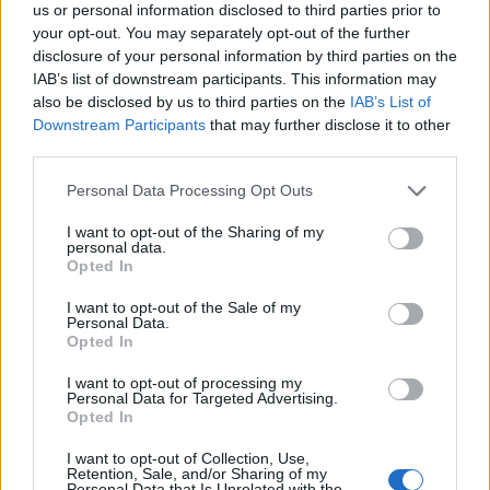
πύλες του σε όλους
us or personal information disclosed to third parties prior to
your opt-out. You may separately opt-out of the further
disclosure of your personal information by third parties on the
IAB’s list of downstream participants. This information may
also be disclosed by us to third parties on the
IAB’s List of
Downstream Participants
that may further disclose it to other
ΠΕΡΙΣΣΌΤΕΡΑ ΣΕ ΑΥΤΉ ΤΗΝ ΚΑΤΗΓΟΡΊΑ
third parties.
Personal Data Processing Opt Outs
I want to opt-out of the Sharing of my
personal data.
Opted In
I want to opt-out of the Sale of my
Personal Data.
«Αλλάζω Σύστημα
Opted In
Ευρωαγορές: Μικτά
Θέρμανσης και
πρόσημα καταγράφονται
Θερμοσίφωνα»: Εκπνέει
I want to opt-out of processing my
στα ταμπλό
Personal Data for Targeted Advertising.
σήμερα η προθεσμία για
Opted In
την υποβολή αίτησης στο
05/05/2025 - 10:52
πρόγραμμα
I want to opt-out of Collection, Use,
Retention, Sale, and/or Sharing of my
05/05/2025 - 09:11
Personal Data that Is Unrelated with the