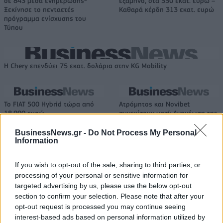
σε 843 μέσα ενημέρωσης-
εξάμηνο, στα 550 εκατ. ευρώ –
Ξεκίνησε το πενταετές
Καθαρά κέρδη 313 εκατ. ευρώ
πρόγραμμα ενίσχυσης του
Τύπου
Η Chery επενδύει 75 εκατ. δολάρια στην KG Mobility
Το FIAT 500 Hybrid τώρα από
Ατρόμητος και Novibet
18.990 ευρώ
συνεχίζουν μαζί: Ανανέωση της
συνεργασίας τους μέχρι το
2028
BusinessNews.gr -
Do Not Process My Personal
Information
If you wish to opt-out of the sale, sharing to third parties, or
18η συνεχόμενη χρονιά για τον ΟΤΕ στη διεθνή σειρά δεικτών
processing of your personal or sensitive information for
FTSE4Good
targeted advertising by us, please use the below opt-out
section to confirm your selection. Please note that after your
opt-out request is processed you may continue seeing
Alpha Bank: Για πρώτη φορά το Αρχαίο Θέατρο Επιδαύρου άνοιξε τις
interest-based ads based on personal information utilized by