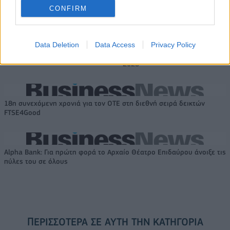
CONFIRM
Το FIAT 500 Hybrid τώρα από
Ατρόμητος και Novibet
Data Deletion
Data Access
Privacy Policy
18.990 ευρώ
συνεχίζουν μαζί: Ανανέωση της
συνεργασίας τους μέχρι το
2028
18η συνεχόμενη χρονιά για τον ΟΤΕ στη διεθνή σειρά δεικτών
FTSE4Good
Alpha Bank: Για πρώτη φορά το Αρχαίο Θέατρο Επιδαύρου άνοιξε τις
πύλες του σε όλους
ΠΕΡΙΣΣΌΤΕΡΑ ΣΕ ΑΥΤΉ ΤΗΝ ΚΑΤΗΓΟΡΊΑ