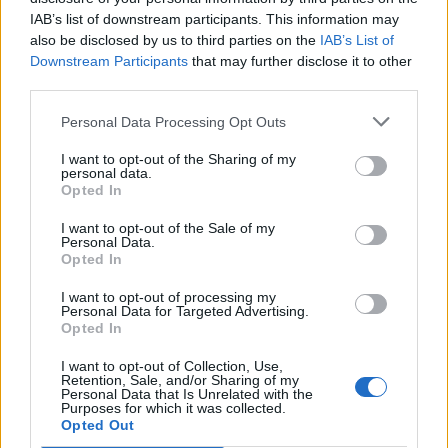
Νέο Audi A2 e-tron με στόχο την κορυφή της αποδοτικότητας
IAB’s list of downstream participants. This information may
also be disclosed by us to third parties on the
IAB’s List of
Downstream Participants
that may further disclose it to other
Πέθανε ο Ντον Νέλσον – Έφυγε
Οι Νιου Γιορκ Λίμπερτι
third parties.
από τη ζωή στα 86 του ο
διέλυσαν με 111-71 τους Λας
θρύλος του NBA
Βέγκας Έισις! (vids)
Personal Data Processing Opt Outs
I want to opt-out of the Sharing of my
personal data.
Opted In
Χρηματιστήριο Αθηνών: Εβδομαδιαία άνοδος 1,76%, κέρδη 23,31%
από τις αρχές του έτους
I want to opt-out of the Sale of my
Personal Data.
Opted In
I want to opt-out of processing my
Ελληνική Αναπτυξιακή Τράπεζα:
Υπ. Μεταφορών: Οριστική λύση
Personal Data for Targeted Advertising.
Με «προίκα» 2 δισ. ευρώ
στο ζήτημα των πινακίδων
Opted In
ανοίγει δρόμο για δάνεια έως 5
κυκλοφορίας - Τέλος στις
δισ. σε μικρομεσαίες
χρονοβόρες διαδικασίες
I want to opt-out of Collection, Use,
Retention, Sale, and/or Sharing of my
Personal Data that Is Unrelated with the
Purposes for which it was collected.
Opted Out
Η Chery επενδύει 75 εκατ. δολάρια στην KG Mobility