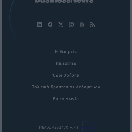
Η Εταιρεία
Ταυτότητα
Όροι Χρήσης
Πολιτική Προστασίας Δεδομένων
Επικοινωνία
ΜΕΛΟΣ #232470 Μ.Η.Τ.