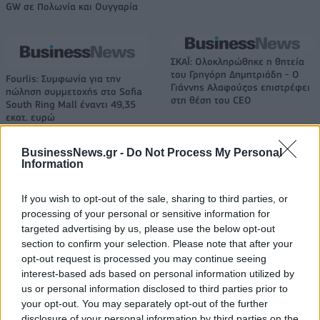
GW σε Πολωνία και Ουγγαρία
ΣΚΑΪ: Ολοκληρώθηκε η θητεία
του Γρηγόρη Δημητριάδη - Ο
Fourlis: Συμφωνία για την
Γιάννης Αλαφούζος επιστρέφει
πώληση συμμετοχής στο Sofia
στη θέση του CEO
South Ring Mall έναντι 49,35
εκατ. ευρώ
BusinessNews.gr -
Do Not Process My Personal
Information
Media: Με ενίσχυση 8 εκατ. ευρώ σε 451 επιχειρήσεις ξεκίνησε το
πρόγραμμα στήριξης- Κάλυψη εισφορών ΕΔΟΕΑΠ
If you wish to opt-out of the sale, sharing to third parties, or
processing of your personal or sensitive information for
targeted advertising by us, please use the below opt-out
Η Toyota φέρνει νέα γενιά
Σε κινεζική… πολιορκία η
section to confirm your selection. Please note that after your
μπαταριών για τα υβριδικά της
ευρωπαϊκή
opt-out request is processed you may continue seeing
αυτοκινητοβιομηχανία
interest-based ads based on personal information utilized by
us or personal information disclosed to third parties prior to
your opt-out. You may separately opt-out of the further
disclosure of your personal information by third parties on the