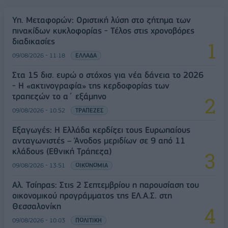
Υπ. Μεταφορών: Οριστική λύση στο ζήτημα των
πινακίδων κυκλοφορίας - Τέλος στις χρονοβόρες
διαδικασίες
09/08/2026 - 11:18
ΕΛΛΑΔΑ
Στα 15 δισ. ευρώ ο στόχος για νέα δάνεια το 2026
- Η «ακτινογραφία» της κερδοφορίας των
τραπεζών το α΄ εξάμηνο
09/08/2026 - 10:52
ΤΡΑΠΕΖΕΣ
Εξαγωγές: Η Ελλάδα κερδίζει τους Ευρωπαίους
ανταγωνιστές – Άνοδος μεριδίων σε 9 από 11
κλάδους (Εθνική Τράπεζα)
09/08/2026 - 13:51
ΟΙΚΟΝΟΜΙΑ
Αλ. Τσίπρας: Στις 2 Σεπτεμβρίου η παρουσίαση του
οικονομικού προγράμματος της ΕΛ.Α.Σ. στη
Θεσσαλονίκη
09/08/2026 - 10:03
ΠΟΛΙΤΙΚΗ