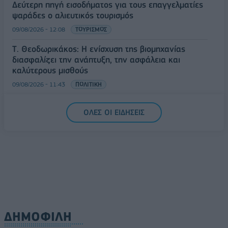
Δεύτερη πηγή εισοδήματος για τους επαγγελματίες
ψαράδες ο αλιευτικός τουρισμός
09/08/2026 - 12:08
ΤΟΥΡΙΣΜΟΣ
Τ. Θεοδωρικάκος: Η ενίσχυση της βιομηχανίας
διασφαλίζει την ανάπτυξη, την ασφάλεια και
καλύτερους μισθούς
09/08/2026 - 11:43
ΠΟΛΙΤΙΚΗ
Υπ. Μεταφορών: Οριστική λύση στο ζήτημα των
ΟΛΕΣ ΟΙ ΕΙΔΗΣΕΙΣ
πινακίδων κυκλοφορίας - Τέλος στις χρονοβόρες
διαδικασίες
09/08/2026 - 11:18
ΕΛΛΑΔΑ
ΔΗΜΟΦΙΛΗ