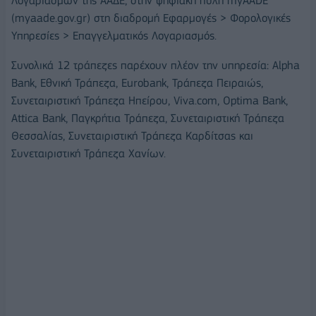
Λογαριασμών της ΑΑΔΕ, στην ψηφιακή πύλη myAADE
(myaade.gov.gr) στη διαδρομή Εφαρμογές > Φορολογικές
Υπηρεσίες > Επαγγελματικός Λογαριασμός.
Συνολικά 12 τράπεζες παρέχουν πλέον την υπηρεσία: Alpha
Bank, Εθνική Τράπεζα, Eurobank, Τράπεζα Πειραιώς,
Συνεταιριστική Τράπεζα Ηπείρου, Viva.com, Optima Bank,
Attica Bank, Παγκρήτια Τράπεζα, Συνεταιριστική Τράπεζα
Θεσσαλίας, Συνεταιριστική Τράπεζα Καρδίτσας και
Συνεταιριστική Τράπεζα Χανίων.