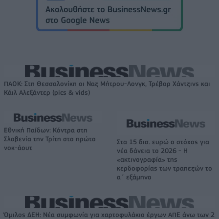
ΠΑΟΚ: Στη Θεσσαλονίκη οι Ναζ Μήτρου-Λονγκ, Τρέβορ Χάντζινς και
Κάιλ Αλεξάντερ (pics & vids)
Εθνική Παίδων: Κόντρα στη
Σλοβενία την Τρίτη στο πρώτο
Στα 15 δισ. ευρώ ο στόχος για
νοκ-άουτ
νέα δάνεια το 2026 - Η
«ακτινογραφία» της
κερδοφορίας των τραπεζών το
α΄ εξάμηνο
Όμιλος ΔΕΗ: Νέα συμφωνία για χαρτοφυλάκιο έργων ΑΠΕ άνω των 2