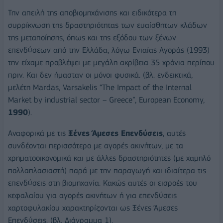
Την απειλή της αποβιομηχάνισης και ειδικότερα τη
συρρίκνωση της δραστηριότητας των ευαίσθητων κλάδων
της μεταποίησης, όπως και της εξόδου των ξένων
επενδύσεων από την Ελλάδα, λόγω Ενιαίας Αγοράς (1993)
την είχαμε προβλέψει με μεγάλη ακρίβεια 35 χρόνια περίπου
πριν. Και δεν ήμασταν οι μόνοι φυσικά. (βλ. ενδεικτικά,
μελέτη Mardas, Varsakelis “The Impact of the Internal
Market by industrial sector – Greece”, European Economy,
1990
).
Αναφορικά με τις
Ξένες Άμεσες Επενδύσεις
, αυτές
συνδέονται περισσότερο με αγορές ακινήτων, με τα
χρηματοοικονομικά και με άλλες δραστηριότητες (με χαμηλό
πολλαπλασιαστή) παρά με την παραγωγή και ιδιαίτερα τις
επενδύσεις στη βιομηχανία. Κακώς αυτές οι εισροές του
κεφαλαίου για αγορές ακινήτων ή για επενδύσεις
χαρτοφυλακίου χαρακτηρίζονται ως Ξένες Άμεσες
Επενδύσεις. (βλ. Διάγραμμα 1).