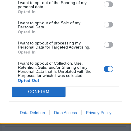
παραγωγική δραστηριότητα των ήδη υφιστάμενων εταιριών.
I want to opt-out of the Sharing of my
personal data.
Ο μηχανολογικός εξοπλισμός και τα ενδιάμεσα προϊόντα που
Opted In
εξυπηρετούν την επενδυτική δραστηριότητα,
I want to opt-out of the Sale of my
αντιπροσωπεύουν περίπου το 7% των συνολικών
Personal Data.
εισαγωγών. Κατέχουν λοιπόν δευτερεύουσα θέση, μη
Opted In
μπορώντας να θεωρηθούν ως η κύρια συνιστώσα
I want to opt-out of processing my
ερμηνείας του μεγάλου ελλείμματος του εμπορικού
Personal Data for Targeted Advertising.
Opted In
ισοζυγίου της χώρας, καθώς η βιομηχανία και οι νέες
επενδύσεις στον τομέα αυτόν είναι ο φτωχός συγγενής της
I want to opt-out of Collection, Use,
Retention, Sale, and/or Sharing of my
εγχώριας οικονομίας.
Personal Data that Is Unrelated with the
Purposes for which it was collected.
Opted Out
CONFIRM
ΕΛΛΗΝΙΚΗ ΑΝΑΠΤΥΞΗ
ΑΕΠ
Data Deletion
Data Access
Privacy Policy
ΔΗΜΗΤΡΗΣ ΜΑΡΔΑΣ