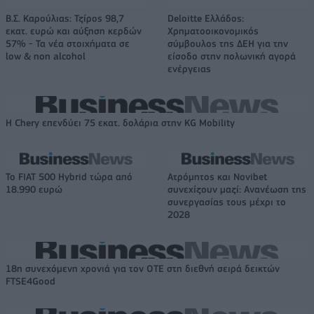
Β.Σ. Καρούλιας: Τζίρος 98,7
Deloitte Ελλάδος:
εκατ. ευρώ και αύξηση κερδών
Χρηματοοικονομικός
57% - Τα νέα στοιχήματα σε
σύμβουλος της ΔΕΗ για την
low & non alcohol
είσοδο στην πολωνική αγορά
ενέργειας
Η Chery επενδύει 75 εκατ. δολάρια στην KG Mobility
Το FIAT 500 Hybrid τώρα από
Ατρόμητος και Novibet
18.990 ευρώ
συνεχίζουν μαζί: Ανανέωση της
συνεργασίας τους μέχρι το
2028
18η συνεχόμενη χρονιά για τον ΟΤΕ στη διεθνή σειρά δεικτών
FTSE4Good