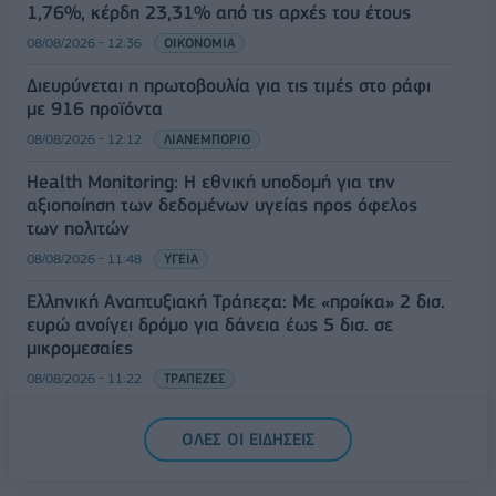
1,76%, κέρδη 23,31% από τις αρχές του έτους
08/08/2026 - 12:36
ΟΙΚΟΝΟΜΙΑ
Διευρύνεται η πρωτοβουλία για τις τιμές στο ράφι
με 916 προϊόντα
08/08/2026 - 12:12
ΛΙΑΝΕΜΠΟΡΙΟ
Health Monitoring: Η εθνική υποδομή για την
αξιοποίηση των δεδομένων υγείας προς όφελος
των πολιτών
08/08/2026 - 11:48
ΥΓΕΙΑ
Ελληνική Αναπτυξιακή Τράπεζα: Με «προίκα» 2 δισ.
ευρώ ανοίγει δρόμο για δάνεια έως 5 δισ. σε
μικρομεσαίες
08/08/2026 - 11:22
ΤΡΑΠΕΖΕΣ
5G παντού, 6G στον ορίζοντα: Πού βρίσκεται η
ΟΛΕΣ ΟΙ ΕΙΔΗΣΕΙΣ
Ελλάδα στη μεγάλη τεχνολογική μετάβαση
08/08/2026 - 10:54
ΤΕΧΝΟΛΟΓΙΑ