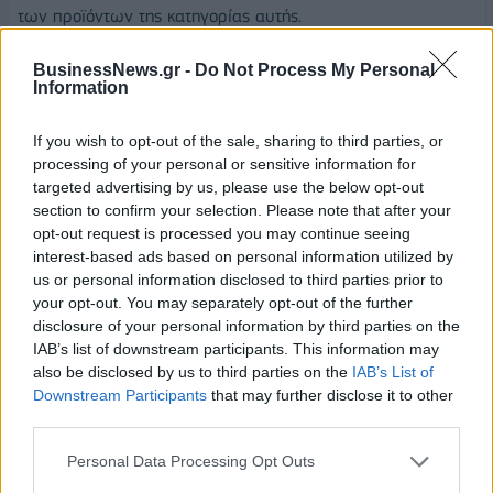
των προϊόντων της κατηγορίας αυτής.
Κατηγορία 74. Ο εξοπλισμός για θέρμανση-ψύξη (741)
BusinessNews.gr -
Do Not Process My Personal
Information
χρησιμοποιείται κυρίως από τα νοικοκυριά και
αντιπροσωπεύει το 31,8% της κατηγορίας αυτής.
If you wish to opt-out of the sale, sharing to third parties, or
Κατηγορία 76. Τα προϊόντα ήχου και ο τηλεπικοινωνιακός
processing of your personal or sensitive information for
targeted advertising by us, please use the below opt-out
εξοπλισμός χρησιμοποιούνται εν πολλοίς από τα νοικοκυριά.
section to confirm your selection. Please note that after your
opt-out request is processed you may continue seeing
Κατηγορία 77. Οι κλάδοι, που δεν έχουν σχέση με τις
interest-based ads based on personal information utilized by
επενδύσεις στη βιομηχανία, όπως του διαγνωστικού
us or personal information disclosed to third parties prior to
εξοπλισμού της ιατρικής (774) και του ηλεκτρικού
your opt-out. You may separately opt-out of the further
εξοπλισμού των νοικοκυριών (775), αντιπροσωπεύουν το
disclosure of your personal information by third parties on the
28% των εισαγωγών της κατηγορίας αυτής.
IAB’s list of downstream participants. This information may
also be disclosed by us to third parties on the
IAB’s List of
Από την ανωτέρω καταγραφή διαπιστώνεται ότι τα
Downstream Participants
that may further disclose it to other
third parties.
καταναλωτικά προϊόντα έχουν τη μερίδα του λέοντος στις
εισαγωγές. Σημαντική θέση κατέχουν επίσης οι πρώτες ύλες
Personal Data Processing Opt Outs
και άλλα ενδιάμεσα προϊόντα που χρησιμοποιούνται στην