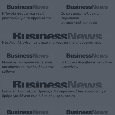
Η Toyota φέρνει νέα γενιά
Σε κινεζική… πολιορκία η
μπαταριών για τα υβριδικά της
ευρωπαϊκή
αυτοκινητοβιομηχανία
Νέο Audi A2 e-tron με στόχο την κορυφή της αποδοτικότητας
Μισιακός: «Ο προπονητής είναι
Ο Γιάννης Αγραβάνης στον Βίκο
υπεύθυνος και αναλαμβάνω την
Ιωαννίνων
ευθύνη»
Ελληνική Αναπτυξιακή Τράπεζα: Με «προίκα» 2 δισ. ευρώ ανοίγει
δρόμο για δάνεια έως 5 δισ. σε μικρομεσαίες