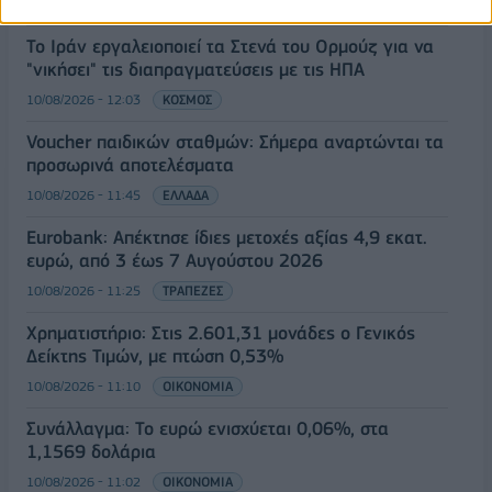
10/08/2026 - 12:05
ΤΡΑΠΕΖΕΣ
Το Ιράν εργαλειοποιεί τα Στενά του Ορμούζ για να
"νικήσει" τις διαπραγματεύσεις με τις ΗΠΑ
10/08/2026 - 12:03
ΚΟΣΜΟΣ
Voucher παιδικών σταθμών: Σήμερα αναρτώνται τα
προσωρινά αποτελέσματα
10/08/2026 - 11:45
ΕΛΛΑΔΑ
Eurobank: Απέκτησε ίδιες μετοχές αξίας 4,9 εκατ.
ευρώ, από 3 έως 7 Αυγούστου 2026
10/08/2026 - 11:25
ΤΡΑΠΕΖΕΣ
Χρηματιστήριο: Στις 2.601,31 μονάδες ο Γενικός
Δείκτης Τιμών, με πτώση 0,53%
10/08/2026 - 11:10
ΟΙΚΟΝΟΜΙΑ
Συνάλλαγμα: Το ευρώ ενισχύεται 0,06%, στα
1,1569 δολάρια
10/08/2026 - 11:02
ΟΙΚΟΝΟΜΙΑ