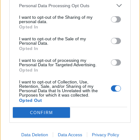
έως το 2029
εισπράξεις
Personal Data Processing Opt Outs
26/08/2024 - 18:55
27/08/2024 - 08:03
I want to opt-out of the Sharing of my
personal data.
Opted In
I want to opt-out of the Sale of my
Personal Data.
Opted In
I want to opt-out of processing my
Personal Data for Targeted Advertising.
Opted In
I want to opt-out of Collection, Use,
Retention, Sale, and/or Sharing of my
Personal Data that Is Unrelated with the
Purposes for which it was collected.
Opted Out
ΡΟΗ ΕΙΔΗΣΕΩΝ
CONFIRM
Revolut: Ελαβε πλήρη τραπεζική άδεια στη Γαλλία -
Επενδύσεις άνω του 1 δισ. ευρώ στη Δυτική Ευρώπη
Data Deletion
Data Access
Privacy Policy