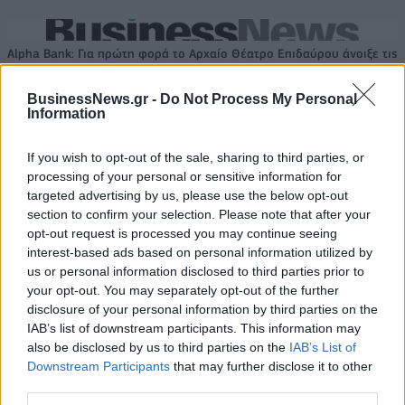
Alpha Bank: Για πρώτη φορά το Αρχαίο Θέατρο Επιδαύρου άνοιξε τις
πύλες του σε όλους
BusinessNews.gr -
Do Not Process My Personal
Information
If you wish to opt-out of the sale, sharing to third parties, or
ΠΕΡΙΣΣΌΤΕΡΑ ΣΕ ΑΥΤΉ ΤΗΝ ΚΑΤΗΓΟΡΊΑ
processing of your personal or sensitive information for
targeted advertising by us, please use the below opt-out
section to confirm your selection. Please note that after your
opt-out request is processed you may continue seeing
interest-based ads based on personal information utilized by
us or personal information disclosed to third parties prior to
your opt-out. You may separately opt-out of the further
disclosure of your personal information by third parties on the
IAB’s list of downstream participants. This information may
ΔΝΤ: Η Ελλάδα θα επιτύχει
Στο "μικροσκόπιο" της
also be disclosed by us to third parties on the
IAB’s List of
τη μεγαλύτερη μείωση
ΑΑΔΕ ιδιοκτήτες ακινήτων
Downstream Participants
that may further disclose it to other
χρέους μεταξύ 26
για μισθώσεις μέσω
third parties.
αναπτυγμένων οικονομιών,
Booking και αδήλωτες