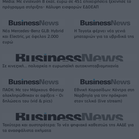
Media: Με ενίσχυση 8 εκατ. ευρώ σε 451 επιχειρήσεις ξεκίνησε το
πρόγραμμα στήριξης- Κάλυψη εισφορών ΕΔΟΕΑΠ
Νέα Mercedes-Benz GLB: Hybrid
Η Toyota φέρνει νέα γενιά
και Electric, με όφελος 2.000
μπαταριών για τα υβριδικά της
ευρώ
Σε κινεζική… πολιορκία η ευρωπαϊκή αυτοκινητοβιομηχανία
ΠΑΟΚ: Με τον Μάρκους Φόστερ
Εθνική Κορασίδων: Κόντρα στη
ολοκληρώθηκαν οι αφίξεις - Οι
Νορβηγία για την πρόκριση
δηλώσεις του (vid & pics)
στον τελικό (live stream)
Ταχύτερα και αυστηρότερα: Το νέο ψηφιακό καθεστώς της ΑΑΔΕ για
τα ανασφάλιστα οχήματα