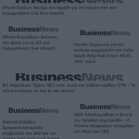
Εθνική Παίδων: Κόντρα στο Ισραήλ για την πρώτη νίκη στο
Ευρωμπάσκετ U16 (live stream)
Εθνική Κορασίδων: Απέναντι
στη Δανία για το 2/2 στο
Fourlis: Συμφωνία για την
Ευρωμπάσκετ (live stream)
πώληση συμμετοχής στο Sofia
South Ring Mall έναντι 49,35
εκατ. ευρώ
Β.Σ. Καρούλιας: Τζίρος 98,7 εκατ. ευρώ και αύξηση κερδών 57% - Τα
νέα στοιχήματα σε low & non alcohol
ΣΚΑΪ: Ολοκληρώθηκε η θητεία
του Γρηγόρη Δημητριάδη - Ο
Deloitte Ελλάδος:
Γιάννης Αλαφούζος επιστρέφει
Χρηματοοικονομικός
στη θέση του CEO
σύμβουλος της ΔΕΗ για την
είσοδο στην πολωνική αγορά