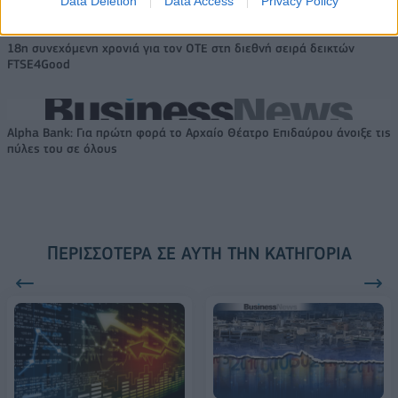
Data Deletion
Data Access
Privacy Policy
18η συνεχόμενη χρονιά για τον ΟΤΕ στη διεθνή σειρά δεικτών
FTSE4Good
Alpha Bank: Για πρώτη φορά το Αρχαίο Θέατρο Επιδαύρου άνοιξε τις
πύλες του σε όλους
ΠΕΡΙΣΣΌΤΕΡΑ ΣΕ ΑΥΤΉ ΤΗΝ ΚΑΤΗΓΟΡΊΑ