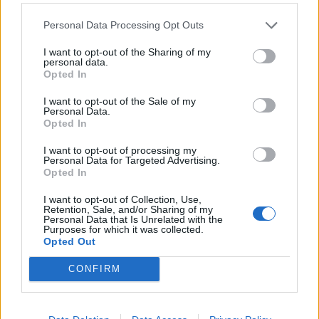
Personal Data Processing Opt Outs
ΕΛΣΤΑΤ: Στο 3,4% υποχώρησε ο πληθωρισμός τον Ιούλιο
I want to opt-out of the Sharing of my
personal data.
Opted In
I want to opt-out of the Sale of my
Χρηματοδότηση 8 εκατ. ευρώ
Metlen: Ρεκόρ EBITDA στο α'
Personal Data.
σε 843 μέσα ενημέρωσης-
εξάμηνο, στα 550 εκατ. ευρώ –
Opted In
Ξεκίνησε το πενταετές
Καθαρά κέρδη 313 εκατ. ευρώ
πρόγραμμα ενίσχυσης του
I want to opt-out of processing my
Τύπου
Personal Data for Targeted Advertising.
Opted In
I want to opt-out of Collection, Use,
Retention, Sale, and/or Sharing of my
Η Chery επενδύει 75 εκατ. δολάρια στην KG Mobility
Personal Data that Is Unrelated with the
Purposes for which it was collected.
Opted Out
Το FIAT 500 Hybrid τώρα από
Ατρόμητος και Novibet
CONFIRM
18.990 ευρώ
συνεχίζουν μαζί: Ανανέωση της
συνεργασίας τους μέχρι το
2028