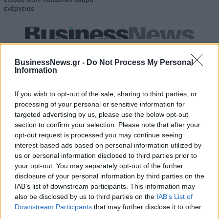
ενέργειας
Media: Με ενίσχυση 8 εκατ. ευρώ σε 451 επιχειρήσεις ξεκίνησε το
πρόγραμμα στήριξης- Κάλυψη εισφορών ΕΔΟΕΑΠ
BusinessNews.gr -
Do Not Process My Personal
Information
Η Toyota φέρνει νέα γενιά
Σε κινεζική… πολιορκία η
If you wish to opt-out of the sale, sharing to third parties, or
μπαταριών για τα υβριδικά της
ευρωπαϊκή
processing of your personal or sensitive information for
αυτοκινητοβιομηχανία
targeted advertising by us, please use the below opt-out
section to confirm your selection. Please note that after your
opt-out request is processed you may continue seeing
interest-based ads based on personal information utilized by
Νέο Audi A2 e-tron με στόχο την κορυφή της αποδοτικότητας
us or personal information disclosed to third parties prior to
your opt-out. You may separately opt-out of the further
disclosure of your personal information by third parties on the
Εθνική Νεανίδων: Με τη
WNBA: Έκτη σερί νίκη για τους
IAB’s list of downstream participants. This information may
Βουλγαρία για τις θέσεις 5-8
Ουάσινγκτον Μίστικς (vid)
also be disclosed by us to third parties on the
IAB’s List of
του Ευρωμπάσκετ (live stream)
Downstream Participants
that may further disclose it to other
third parties.