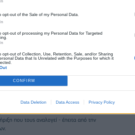
In
o opt-out of the Sale of my Personal Data.
In
to opt-out of processing my Personal Data for Targeted
ing.
In
o opt-out of Collection, Use, Retention, Sale, and/or Sharing
ersonal Data that Is Unrelated with the Purposes for which it
lected.
Out
την υποβολή αιτήσεων έως και την Τετάρτη 4
CONFIRM
Data Deletion
Data Access
Privacy Policy
Υπουργείο Κλιματικής Κρίσης και Πολιτικής
ηγέντες που δικαιούνται την πρώτη αρωγή να
ριξη που τους αναλογεί - έπειτα από την
ων.