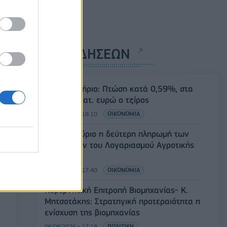
ΡΟΗ ΕΙΔΗΣΕΩΝ
Χρηματιστήριο: Πτώση κατά 0,59%, στα
320,42 εκατ. ευρώ ο τζίρος
06/08/2026 - 18:10
ΟΙΚΟΝΟΜΙΑ
ΟΠΕΚΑ: Αύριο η δεύτερη πληρωμή των
δικαιούχων του Λογαριασμού Αγροτικής
Εστίας
06/08/2026 - 17:40
ΟΙΚΟΝΟΜΙΑ
Κυβερνητική Επιτροπή Βιομηχανίας- Κ.
Μητσοτάκης: Στρατηγική προτεραιότητα η
ενίσχυση της βιομηχανίας
06/08/2026 - 17:18
ΠΟΛΙΤΙΚΗ