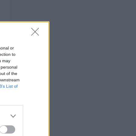
sonal or
ection to
ou may
 personal
out of the
 downstream
B’s List of