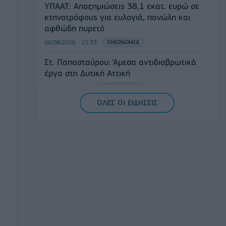
ΥΠΑΑΤ: Αποζημιώσεις 38,1 εκατ. ευρώ σε
κτηνοτρόφους για ευλογιά, πανώλη και
αφθώδη πυρετό
06/08/2026 - 15:33
ΟΙΚΟΝΟΜΙΑ
Στ. Παπασταύρου: Άμεσα αντιδιαβρωτικά
έργα στη Δυτική Αττική
06/08/2026 - 15:17
ΠΟΛΙΤΙΚΗ
ΟΛΕΣ ΟΙ ΕΙΔΗΣΕΙΣ
Συνάλλαγμα: Το ευρώ υποχωρεί κατά
0,11%, στα 1,1541 δολάρια
06/08/2026 - 14:59
ΟΙΚΟΝΟΜΙΑ