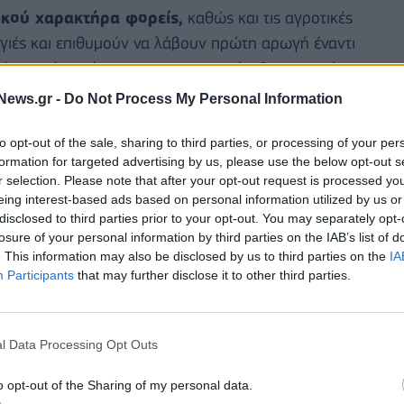
πικού χαρακτήρα φορείς,
καθώς και τις αγροτικές
γιές και επιθυμούν να λάβουν πρώτη αρωγή έναντι
ικής κοινής απόφασης των υπουργών Οικονομικών,
ιακυβέρνησης και Κλιματικής Κρίσης & Πολιτικής
News.gr -
Do Not Process My Personal Information
to opt-out of the sale, sharing to third parties, or processing of your per
ν από τις πυρκαγιές
και επιθυμούν να λάβουν
formation for targeted advertising by us, please use the below opt-out s
r selection. Please note that after your opt-out request is processed y
σε συνέχεια της έκδοσης σχετικής κοινής απόφασης
eing interest-based ads based on personal information utilized by us or
έρνησης και Κλιματικής Κρίσης & Πολιτικής
disclosed to third parties prior to your opt-out. You may separately opt-
losure of your personal information by third parties on the IAB’s list of
. This information may also be disclosed by us to third parties on the
IA
Participants
that may further disclose it to other third parties.
ής ο δικαιούχος υποβάλλει αίτηση, μέσω της
α λειτουργεί με τη συμβολή της Ανεξάρτητης Αρχής
l Data Processing Opt Outs
o opt-out of the Sharing of my personal data.