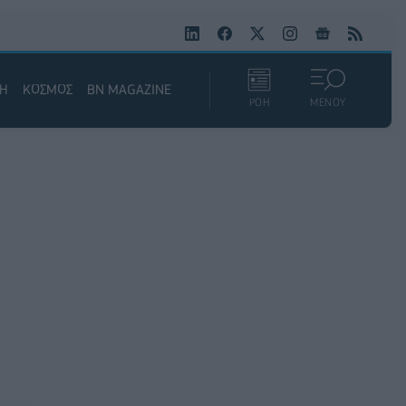
ΚΗ
ΚΟΣΜΟΣ
BN MAGAZINE
ΡΟΗ
ΜΕΝΟΥ