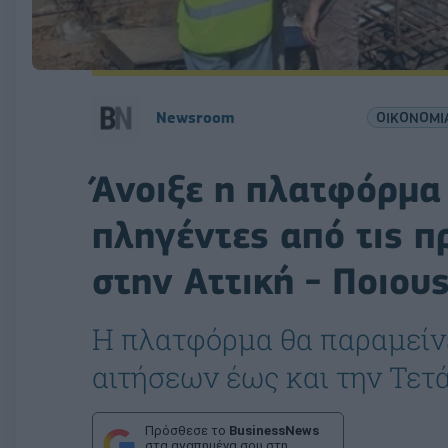
Newsroom
ΟΙΚΟΝΟΜΙ
Άνοιξε η πλατφόρμα 
πληγέντες από τις 
στην Αττική - Ποιου
Η πλατφόρμα θα παραμείνε
αιτήσεων έως και την Τετ
Πρόσθεσε το
BusinessNews
στα αγαπημένα σου στη