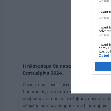
Opted 
I want t
Opted 
I want 
Advertis
Opted 
I want t
of my P
was col
Opted 
Η πλατφόρμα θα παραμείνει ανοικτή για 
Σεπτεμβρίου 2024.
Στόχος, όπως αναφέρει σε ανακοίνωσή του το 
Προστασίας, είναι το ταχύτερο δυνατόν οι πλ
υποβάλουν αίτηση και να λάβουν άμεσα τη στή
ολοκλήρωση των απαραίτητων διασταυρώσε