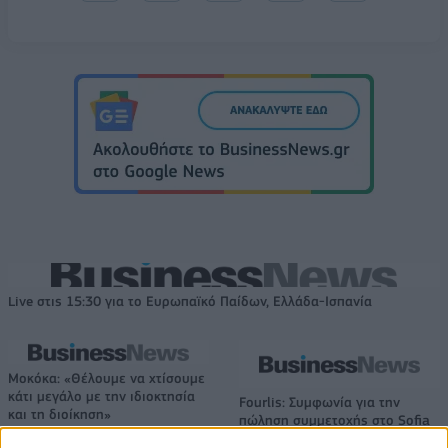
Live στις 15:30 για το Ευρωπαϊκό Παίδων, Ελλάδα-Ισπανία
Μοκόκα: «Θέλουμε να χτίσουμε
κάτι μεγάλο με την ιδιοκτησία
Fourlis: Συμφωνία για την
και τη διοίκηση»
πώληση συμμετοχής στο Sofia
South Ring Mall έναντι 49,35