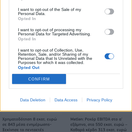
μπαταριών για τα υβριδικά της
ευρωπαϊκή
I want to opt-out of the Sale of my
αυτοκινητοβιομηχανία
Personal Data.
Opted In
I want to opt-out of processing my
Νέο Audi A2 e-tron με στόχο την κορυφή της αποδοτικότητας
Personal Data for Targeted Advertising.
Opted In
I want to opt-out of Collection, Use,
Retention, Sale, and/or Sharing of my
Δόξα Λευκάδας: Έβδομη
Platon BC: «Στόχος μας στις
Personal Data that Is Unrelated with the
μεταγραφή ο Τζος Σάρμα (vid)
ακαδημίες να εξελίσσονται οι
Purposes for which it was collected.
παίκτες»
Opted Out
CONFIRM
ΕΛΣΤΑΤ: Στο 3,4% υποχώρησε ο πληθωρισμός τον Ιούλιο
Data Deletion
Data Access
Privacy Policy
Χρηματοδότηση 8 εκατ. ευρώ
Metlen: Ρεκόρ EBITDA στο α'
σε 843 μέσα ενημέρωσης-
εξάμηνο, στα 550 εκατ. ευρώ –
Ξεκίνησε το πενταετές
Καθαρά κέρδη 313 εκατ. ευρώ