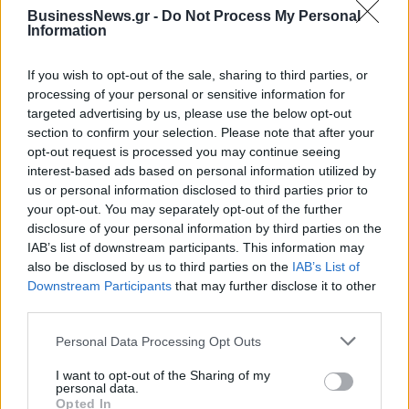
εκατ. ευρώ
BusinessNews.gr -
Do Not Process My Personal
Information
If you wish to opt-out of the sale, sharing to third parties, or
Β.Σ. Καρούλιας: Τζίρος 98,7 εκατ. ευρώ και αύξηση κερδών 57% - Τα
νέα στοιχήματα σε low & non alcohol
processing of your personal or sensitive information for
targeted advertising by us, please use the below opt-out
section to confirm your selection. Please note that after your
opt-out request is processed you may continue seeing
Media: Με ενίσχυση 8 εκατ.
interest-based ads based on personal information utilized by
ευρώ σε 451 επιχειρήσεις
Deloitte Ελλάδος:
us or personal information disclosed to third parties prior to
ξεκίνησε το πρόγραμμα
Χρηματοοικονομικός
your opt-out. You may separately opt-out of the further
στήριξης- Κάλυψη εισφορών
σύμβουλος της ΔΕΗ για την
disclosure of your personal information by third parties on the
ΕΔΟΕΑΠ
είσοδο στην πολωνική αγορά
IAB’s list of downstream participants. This information may
ενέργειας
also be disclosed by us to third parties on the
IAB’s List of
Downstream Participants
that may further disclose it to other
third parties.
IAB Hellas: Νέα Διοικούσα Επιτροπή και νέο Διοικητικό Συμβούλιο -
Πρόεδρος ο Γαληνός Γιαγλής
Personal Data Processing Opt Outs
I want to opt-out of the Sharing of my
personal data.
Opted In
Η Toyota φέρνει νέα γενιά
Σε κινεζική… πολιορκία η