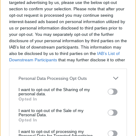
targeted advertising by us, please use the below opt-out
ΠΑΟΚ: Στη Θεσσαλονίκη οι Ναζ Μήτρου-Λονγκ, Τρέβορ Χάντζινς και
section to confirm your selection. Please note that after your
Κάιλ Αλεξάντερ (pics & vids)
opt-out request is processed you may continue seeing
interest-based ads based on personal information utilized by
us or personal information disclosed to third parties prior to
Εθνική Παίδων: Κόντρα στη
your opt-out. You may separately opt-out of the further
Σλοβενία την Τρίτη στο πρώτο
Στα 15 δισ. ευρώ ο στόχος για
disclosure of your personal information by third parties on the
νοκ-άουτ
νέα δάνεια το 2026 - Η
IAB’s list of downstream participants. This information may
«ακτινογραφία» της
also be disclosed by us to third parties on the
IAB’s List of
κερδοφορίας των τραπεζών το
Downstream Participants
that may further disclose it to other
α΄ εξάμηνο
third parties.
Personal Data Processing Opt Outs
Όμιλος ΔΕΗ: Νέα συμφωνία για χαρτοφυλάκιο έργων ΑΠΕ άνω των 2
I want to opt-out of the Sharing of my
GW σε Πολωνία και Ουγγαρία
personal data.
Opted In
I want to opt-out of the Sale of my
ΣΚΑΪ: Ολοκληρώθηκε η θητεία
Personal Data.
του Γρηγόρη Δημητριάδη - Ο
Opted In
Fourlis: Συμφωνία για την
Γιάννης Αλαφούζος επιστρέφει
πώληση συμμετοχής στο Sofia
στη θέση του CEO
I want to opt-out of processing my
South Ring Mall έναντι 49,35
Personal Data for Targeted Advertising.