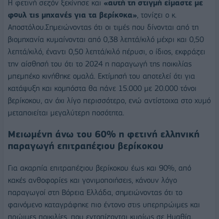
Η φετινή σεζόν ξεκίνησε και
«αυτή τη στιγμή είμαστε με
φουλ τις μηχανές για τα βερίκοκα»
, τονίζει ο κ.
Αποστόλου.Σημειώνοντας ότι οι τιμές που δίνονται από τη
βιομηχανία κυμαίνονται από 0,38 λεπτά/κιλό μέχρι και 0,50
λεπτά/κιλό, έναντι 0,50 λεπτά/κιλό πέρυσι, ο ίδιος, εκφράζει
την αίσθησή του ότι το 2024 η παραγωγή της ποικιλίας
μπεμπέκο κινήθηκε ομαλά. Εκτίμησή του αποτελεί ότι για
κατάψυξη και κομπόστα θα πάνε 15.000 με 20.000 τόνοι
βερίκοκου, αν όχι λίγο περισσότερο, ενώ αντίστοιχα στο χυμό
μεταποιείται μεγαλύτερη ποσότητα.
Μειωμένη άνω του 60% η φετινή ελληνική
παραγωγή επιτραπέζιου βερίκοκου
Για ακαρπία επιτραπέζιου βερίκοκου έως και 90%, από
κακές ανθοφορίες και γονιμοποιήσεις, κάνουν λόγο
παραγωγοί στη Βόρεια Ελλάδα, σημειώνοντας ότι το
φαινόμενο καταγράφηκε πιο έντονο στις υπερπρώιµες και
πρώιµες ποικιλίες, που εντοπίζονται κυρίως σε Ηµαθία,