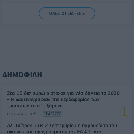
Υπ. Μεταφορών: Οριστική λύση στο ζήτημα των
ΟΛΕΣ ΟΙ ΕΙΔΗΣΕΙΣ
πινακίδων κυκλοφορίας - Τέλος στις χρονοβόρες
διαδικασίες
09/08/2026 - 11:18
ΕΛΛΑΔΑ
ΔΗΜΟΦΙΛΗ
Στα 15 δισ. ευρώ ο στόχος για νέα δάνεια το 2026
- Η «ακτινογραφία» της κερδοφορίας των
τραπεζών το α΄ εξάμηνο
09/08/2026 - 10:52
ΤΡΑΠΕΖΕΣ
Αλ. Τσίπρας: Στις 2 Σεπτεμβρίου η παρουσίαση του
οικονομικού προγράμματος της ΕΛ.Α.Σ. στη