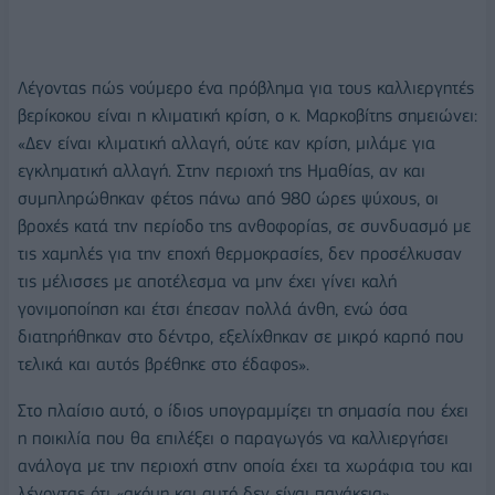
Λέγοντας πώς νούμερο ένα πρόβλημα για τους καλλιεργητές
βερίκοκου είναι η κλιματική κρίση, ο κ. Μαρκοβίτης σημειώνει:
«∆εν είναι κλιµατική αλλαγή, ούτε καν κρίση, μιλάμε για
εγκληµατική αλλαγή. Στην περιοχή της Ημαθίας, αν και
συµπληρώθηκαν φέτος πάνω από 980 ώρες ψύχους, οι
βροχές κατά την περίοδο της ανθοφορίας, σε συνδυασµό µε
τις χαµηλές για την εποχή θερµοκρασίες, δεν προσέλκυσαν
τις μέλισσες με αποτέλεσμα να μην έχει γίνει καλή
γονιμοποίηση και έτσι έπεσαν πολλά άνθη, ενώ όσα
διατηρήθηκαν στο δέντρο, εξελίχθηκαν σε μικρό καρπό που
τελικά και αυτός βρέθηκε στο έδαφος».
Στο πλαίσιο αυτό, ο ίδιος υπογραμμίζει τη σημασία που έχει
η ποικιλία που θα επιλέξει ο παραγωγός να καλλιεργήσει
ανάλογα με την περιοχή στην οποία έχει τα χωράφια του και
λέγοντας ότι «ακόμη και αυτό δεν είναι πανάκεια»,