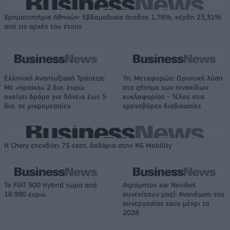
Χρηματιστήριο Αθηνών: Εβδομαδιαία άνοδος 1,76%, κέρδη 23,31%
από τις αρχές του έτους
Ελληνική Αναπτυξιακή Τράπεζα:
Υπ. Μεταφορών: Οριστική λύση
Με «προίκα» 2 δισ. ευρώ
στο ζήτημα των πινακίδων
ανοίγει δρόμο για δάνεια έως 5
κυκλοφορίας - Τέλος στις
δισ. σε μικρομεσαίες
χρονοβόρες διαδικασίες
Η Chery επενδύει 75 εκατ. δολάρια στην KG Mobility
Το FIAT 500 Hybrid τώρα από
Ατρόμητος και Novibet
18.990 ευρώ
συνεχίζουν μαζί: Ανανέωση της
συνεργασίας τους μέχρι το
2028