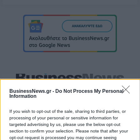
Στον Ερυθρό Αστέρα ο Γουάιλερ-Μπαμπ (pic)
BusinessNews.gr -
Do Not Process My Personal
Information
Μακάμπι Τελ Αβίβ: Ανακοίνωσε
If you wish to opt-out of the sale, sharing to third parties, or
τον Κίτον Γουάλας (pic)
Στα 15 δισ. ευρώ ο στόχος για
processing of your personal or sensitive information for
νέα δάνεια το 2026 - Η
targeted advertising by us, please use the below opt-out
«ακτινογραφία» της
section to confirm your selection. Please note that after your
κερδοφορίας των τραπεζών το
opt-out request is processed you may continue seeing
α΄ εξάμηνο