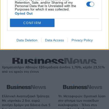
αυτοκινητοβιομηχανία
Retention, Sale, and/or Sharing of my
Personal Data that Is Unrelated with the
Purposes for which it was collected.
Opted Out
Νέο Audi A2 e-tron με στόχο την κορυφή της αποδοτικότητας
CONFIRM
«Η οικογένεια Μπας φέρεται να
Εθνική Παίδων: Κόντρα στη
Data Deletion
Data Access
Privacy Policy
βρίσκεται κοντά στην απόκτηση
Γεωργία για την πρώτη νίκη στο
της Βιλερμπάν»
Ευρωμπάσκετ U16 (live stream)
Χρηματιστήριο Αθηνών: Εβδομαδιαία άνοδος 1,76%, κέρδη 23,31%
από τις αρχές του έτους
Ελληνική Αναπτυξιακή Τράπεζα:
Υπ. Μεταφορών: Οριστική λύση
Με «προίκα» 2 δισ. ευρώ
στο ζήτημα των πινακίδων
ανοίγει δρόμο για δάνεια έως 5
κυκλοφορίας - Τέλος στις