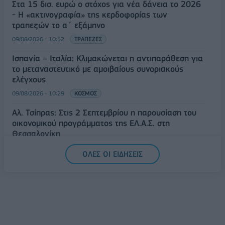
Στα 15 δισ. ευρώ ο στόχος για νέα δάνεια το 2026
- Η «ακτινογραφία» της κερδοφορίας των
τραπεζών το α΄ εξάμηνο
09/08/2026 - 10:52
ΤΡΑΠΕΖΕΣ
Ισπανία – Ιταλία: Κλιμακώνεται η αντιπαράθεση για
το μεταναστευτικό με αμοιβαίους συνοριακούς
ελέγχους
09/08/2026 - 10:29
ΚΟΣΜΟΣ
Αλ. Τσίπρας: Στις 2 Σεπτεμβρίου η παρουσίαση του
οικονομικού προγράμματος της ΕΛ.Α.Σ. στη
Θεσσαλονίκη
09/08/2026 - 10:03
ΠΟΛΙΤΙΚΗ
ΟΛΕΣ ΟΙ ΕΙΔΗΣΕΙΣ
Κορυφώνεται η έξοδος του Αυγούστου – Πάνω από
56.000 επιβάτες αναχωρούν σήμερα από τα
λιμάνια της Αττικής
08/08/2026 - 14:30
ΕΛΛΑΔΑ