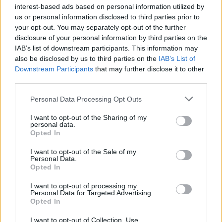
interest-based ads based on personal information utilized by
us or personal information disclosed to third parties prior to
your opt-out. You may separately opt-out of the further
disclosure of your personal information by third parties on the
Όμιλος ΔΕΗ: Νέα συμφωνία για χαρτοφυλάκιο έργων ΑΠΕ άνω των 2
GW σε Πολωνία και Ουγγαρία
IAB’s list of downstream participants. This information may
also be disclosed by us to third parties on the
IAB’s List of
Downstream Participants
that may further disclose it to other
third parties.
ΣΚΑΪ: Ολοκληρώθηκε η θητεία
του Γρηγόρη Δημητριάδη - Ο
Fourlis: Συμφωνία για την
Personal Data Processing Opt Outs
Γιάννης Αλαφούζος επιστρέφει
πώληση συμμετοχής στο Sofia
στη θέση του CEO
South Ring Mall έναντι 49,35
I want to opt-out of the Sharing of my
εκατ. ευρώ
personal data.
Opted In
I want to opt-out of the Sale of my
Personal Data.
Media: Με ενίσχυση 8 εκατ. ευρώ σε 451 επιχειρήσεις ξεκίνησε το
Opted In
πρόγραμμα στήριξης- Κάλυψη εισφορών ΕΔΟΕΑΠ
I want to opt-out of processing my
Personal Data for Targeted Advertising.
Opted In
Η Toyota φέρνει νέα γενιά
Σε κινεζική… πολιορκία η
μπαταριών για τα υβριδικά της
ευρωπαϊκή
I want to opt-out of Collection, Use,