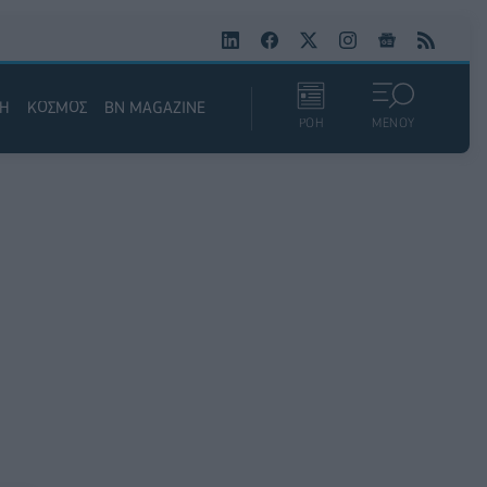
ΚΗ
ΚΟΣΜΟΣ
BN MAGAZINE
ΡΟΗ
ΜΕΝΟΥ