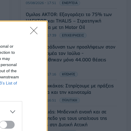
05/08/2026 - 17:51
ΕΝΕΡΓΕΙΑ
Όμιλος AKTOR: Εξαγοράζει το 75% των
ΗΛΕΚΤΩΡ και THALIS – Στρατηγική
συνεργασία με τη Motor Oil
05/08/2026 - 17:39
ΕΠΙΧΕΙΡΗΣΕΙΣ
sonal or
ΗΠΑ: Επιβράδυνση των προσλήψεων στον
ection to
ιδιωτικό τομέα τον Ιούλιο -
ou may
Δημιουργήθηκαν μόνο 44.000 θέσεις
 personal
εργασίας
out of the
05/08/2026 - 17:16
ΚΟΣΜΟΣ
 downstream
B’s List of
Τ. Θεοδωρικάκος: Στηρίζουμε με πράξεις
την έρευνα και την καινοτομία
05/08/2026 - 16:51
ΠΟΛΙΤΙΚΗ
Ν. Χαρδαλιάς: Μηδενική ανοχή και σε
νομικό επίπεδο για τους υπαίτιους της
πυρκαγιάς στη Δυτική Αττική