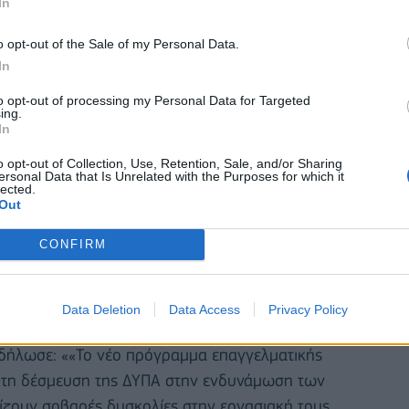
In
οδοτικά εργαλεία ενίσχυσης των παραγωγών και να
πλεονεκτήματα του ηλεκτρονικού εμπορίου.
o opt-out of the Sale of my Personal Data.
In
to opt-out of processing my Personal Data for Targeted
ing.
In
o opt-out of Collection, Use, Retention, Sale, and/or Sharing
ersonal Data that Is Unrelated with the Purposes for which it
lected.
Out
CONFIRM
Data Deletion
Data Access
Privacy Policy
 δήλωσε: ««Το νέο πρόγραμμα επαγγελματικής
ι τη δέσμευση της ΔΥΠΑ στην ενδυνάμωση των
πίζουν σοβαρές δυσκολίες στην εργασιακή τους