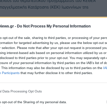
μενους του θεραπευτικού προγράμματος του ΚΕΘΕΑ
Επαγγελματικής Κατάρτισης (ΚΕΚ) Ιωαννίνων της
ΥΠΑ θέτει ως προτεραιότητα τον σχεδιασμό
News.gr -
Do Not Process My Personal Information
μάτων επαγγελματικής κατάρτισης που
to opt-out of the sale, sharing to third parties, or processing of your per
κών ομάδων
, με στόχο την ενίσχυση της
formation for targeted advertising by us, please use the below opt-out s
δία τα οποία έχουν ζήτηση στην αγορά εργασίας. Τα
r selection. Please note that after your opt-out request is processed y
δεξιοτήτων, μέσω εξειδικευμένων προγραμμάτων
eing interest-based ads based on personal information utilized by us or
disclosed to third parties prior to your opt-out. You may separately opt-
λματική επανένταξη, κρίνονται ιδιαιτέρως κρίσιμα
losure of your personal information by third parties on the IAB’s list of
ρίσκονται στη φάση της κοινωνικής επανένταξής
. This information may also be disclosed by us to third parties on the
IA
Participants
that may further disclose it to other third parties.
λούμενοι θα είναι ικανοί να προετοιμάζουν τα
ς εργασίες ανά εποχή του έτους, να ακολουθούν τις
l Data Processing Opt Outs
της καλλιέργειας αρωματικών–φαρμακευτικών φυτών,
o opt-out of the Sharing of my personal data.
ξεργασίας και μεταποίησής τους, σύμφωνα με τα