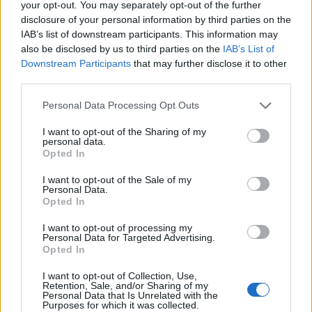
your opt-out. You may separately opt-out of the further
disclosure of your personal information by third parties on the
Νέο Audi A2 e-tron με στόχο
Η Chery επενδύει 75 εκατ.
IAB’s list of downstream participants. This information may
την κορυφή της
δολάρια στην KG Mobility
also be disclosed by us to third parties on the
IAB’s List of
αποδοτικότητας
Downstream Participants
that may further disclose it to other
third parties.
Το FIAT 500 Hybrid τώρα από 18.990 ευρώ
Personal Data Processing Opt Outs
I want to opt-out of the Sharing of my
personal data.
Opted In
Στους Ντένβερ Νάγκετς ο Λόνι
Εθνική Νεανίδων: Στις 21:00
Γουόκερ
της Παρασκευής ο
I want to opt-out of the Sale of my
προημιτελικός με τη Λιθουανία
Personal Data.
Opted In
I want to opt-out of processing my
ΥΠΕΘΟΟ: Νέες επενδύσεις 1 δισ. ευρώ ως το 2028 για την Ενέργεια
Personal Data for Targeted Advertising.
Opted In
I want to opt-out of Collection, Use,
Retention, Sale, and/or Sharing of my
Personal Data that Is Unrelated with the
Purposes for which it was collected.
Novibet: Τριετής χρηματοδοτική
Evergood: Άγγιξε τα 300 εκατ. ο