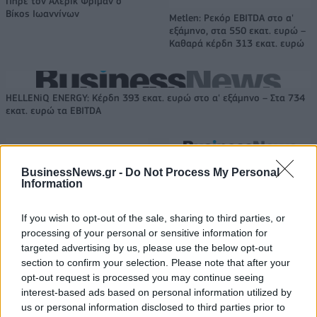
Πήρε τον Αλέρικ Φρίμαν ο
Βίκος Ιωαννίνων
Metlen: Ρεκόρ EBITDA στο α'
εξάμηνο, στα 550 εκατ. ευρώ –
Καθαρά κέρδη 313 εκατ. ευρώ
HELLENiQ ENERGY: Κέρδη 393 εκατ. ευρώ στο α' εξάμηνο – Στα 734
εκατ. ευρώ τα EBITDA
TV: Η σκακιέρα της νέας σεζόν
BusinessNews.gr -
Do Not Process My Personal
Viohalco: Αυξημένος κατά 14%
Information
ο τζίρος στο α' εξάμηνο, στα 4,3
δισ. ευρώ – Στα 446 εκατ. ευρώ
If you wish to opt-out of the sale, sharing to third parties, or
τα EBITDA
processing of your personal or sensitive information for
targeted advertising by us, please use the below opt-out
section to confirm your selection. Please note that after your
IAB Hellas: Νέα Διοικούσα Επιτροπή και νέο Διοικητικό Συμβούλιο -
opt-out request is processed you may continue seeing
Πρόεδρος ο Γαληνός Γιαγλής
interest-based ads based on personal information utilized by
us or personal information disclosed to third parties prior to