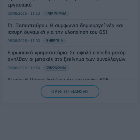
εργασιακό
06/08/2026 - 11:13
ΟΙΚΟΝΟΜΙΑ
Στ. Παπασταύρου: Η συμφωνία δημιουργεί νέα και
ισχυρή δυναμική για την υλοποίηση του GSI
06/08/2026 - 11:00
ΕΝΕΡΓΕΙΑ
Ευρωπαϊκά χρηματιστήρια: Σε υψηλό επίπεδο ρεκόρ
ανήλθαν οι μετοχές στο ξεκίνημα των συναλλαγών
06/08/2026 - 10:50
ΟΙΚΟΝΟΜΙΑ
Ρωσία: Η Μόσχα δηλώνει ότι κατέρριψε 605
ουκρανικά drones τη νύχτα - Ελαφρές ζημιές σε
ΟΛΕΣ ΟΙ ΕΙΔΗΣΕΙΣ
αποθήκη της Wildberries
06/08/2026 - 10:30
ΚΟΣΜΟΣ