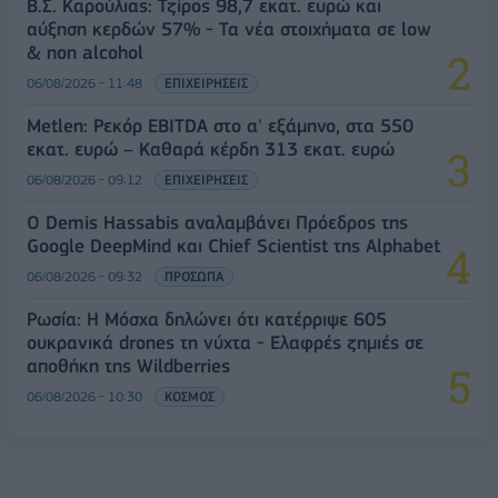
Β.Σ. Καρούλιας: Τζίρος 98,7 εκατ. ευρώ και
αύξηση κερδών 57% - Τα νέα στοιχήματα σε low
& non alcohol
06/08/2026 - 11:48
ΕΠΙΧΕΙΡΗΣΕΙΣ
Metlen: Ρεκόρ EBITDA στο α' εξάμηνο, στα 550
εκατ. ευρώ – Καθαρά κέρδη 313 εκατ. ευρώ
06/08/2026 - 09:12
ΕΠΙΧΕΙΡΗΣΕΙΣ
Ο Demis Hassabis αναλαμβάνει Πρόεδρος της
Google DeepMind και Chief Scientist της Alphabet
06/08/2026 - 09:32
ΠΡΟΣΩΠΑ
Ρωσία: Η Μόσχα δηλώνει ότι κατέρριψε 605
ουκρανικά drones τη νύχτα - Ελαφρές ζημιές σε
αποθήκη της Wildberries
06/08/2026 - 10:30
ΚΟΣΜΟΣ