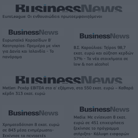
EuroLeague: Οι ενθουσιώδεις πρωτοεμφανιζόμενοι
Ευρωπαϊκό Κορασίδων Β'
Κατηγορίας: Πρεμιέρα με νίκη
Β.Σ. Καρούλιας: Τζίρος 98,7
για Δανία και Ισλανδία - Το
εκατ. ευρώ και αύξηση κερδών
πανόραμα
57% - Τα νέα στοιχήματα σε
low & non alcohol
Metlen: Ρεκόρ EBITDA στο α' εξάμηνο, στα 550 εκατ. ευρώ – Καθαρά
κέρδη 313 εκατ. ευρώ
Media: Με ενίσχυση 8 εκατ.
ευρώ σε 451 επιχειρήσεις
Χρηματοδότηση 8 εκατ. ευρώ
ξεκίνησε το πρόγραμμα
σε 843 μέσα ενημέρωσης-
στήριξης- Κάλυψη εισφορών
Ξεκίνησε το πενταετές