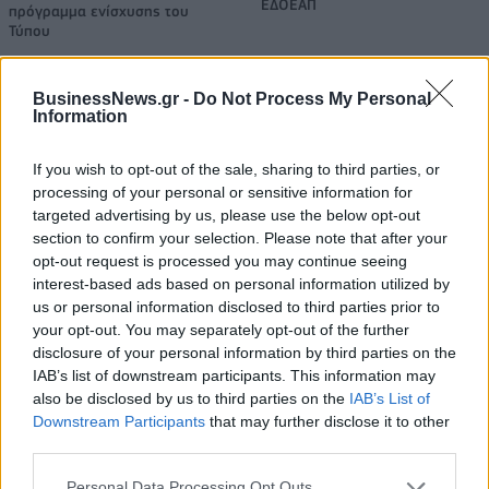
ΕΔΟΕΑΠ
πρόγραμμα ενίσχυσης του
Τύπου
BusinessNews.gr -
Do Not Process My Personal
IAB Hellas: Νέα Διοικούσα Επιτροπή και νέο Διοικητικό Συμβούλιο -
Information
Πρόεδρος ο Γαληνός Γιαγλής
If you wish to opt-out of the sale, sharing to third parties, or
processing of your personal or sensitive information for
targeted advertising by us, please use the below opt-out
Νέο Audi A2 e-tron με στόχο
Η Chery επενδύει 75 εκατ.
section to confirm your selection. Please note that after your
την κορυφή της
δολάρια στην KG Mobility
αποδοτικότητας
opt-out request is processed you may continue seeing
interest-based ads based on personal information utilized by
us or personal information disclosed to third parties prior to
your opt-out. You may separately opt-out of the further
Το FIAT 500 Hybrid τώρα από 18.990 ευρώ
disclosure of your personal information by third parties on the
IAB’s list of downstream participants. This information may
also be disclosed by us to third parties on the
IAB’s List of
Downstream Participants
that may further disclose it to other
Ουκρανία: Με Μίχαϊλιουκ και
Πάρκερ: «Όνειρό μου να
third parties.
Λεν κόντρα στην Ελλάδα
κατακτήσω το ΝΒΑ Europe με τη
Βιλερμπάν» - Η διευκρινιστική
ανάρτηση που έκανε
Personal Data Processing Opt Outs