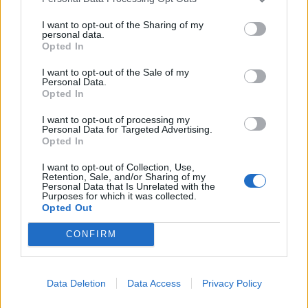
I want to opt-out of the Sharing of my
personal data.
Opted In
HELLENiQ ENERGY: Κέρδη 393 εκατ. ευρώ στο α' εξάμηνο – Στα 734
εκατ. ευρώ τα EBITDA
I want to opt-out of the Sale of my
Personal Data.
Opted In
I want to opt-out of processing my
Personal Data for Targeted Advertising.
Viohalco: Αυξημένος κατά 14%
ΥΠΕΘΟΟ: Νέες επενδύσεις 1
Opted In
ο τζίρος στο α' εξάμηνο, στα 4,3
δισ. ευρώ ως το 2028 για την
δισ. ευρώ – Στα 446 εκατ. ευρώ
Ενέργεια
I want to opt-out of Collection, Use,
τα EBITDA
Retention, Sale, and/or Sharing of my
Personal Data that Is Unrelated with the
Purposes for which it was collected.
Opted Out
Η συμφωνία Arval-Athlon αναδιαμορφώνει την αγορά leasing
CONFIRM
VW: Η δύσκολη εξίσωση της
18η συνεχόμενη χρονιά για τον
Data Deletion
Data Access
Privacy Policy
αναδιάρθρωσης
ΟΤΕ στη διεθνή σειρά δεικτών
FTSE4Good