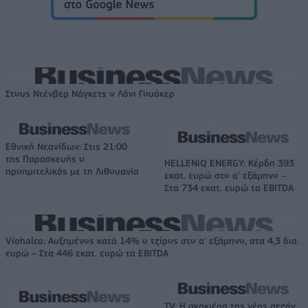
Στους Ντένβερ Νάγκετς ο Λόνι Γουόκερ
Εθνική Νεανίδων: Στις 21:00
της Παρασκευής ο
HELLENiQ ENERGY: Κέρδη 393
προημιτελικός με τη Λιθουανία
εκατ. ευρώ στο α' εξάμηνο –
Στα 734 εκατ. ευρώ τα EBITDA
Viohalco: Αυξημένος κατά 14% ο τζίρος στο α' εξάμηνο, στα 4,3 δισ.
ευρώ – Στα 446 εκατ. ευρώ τα EBITDA
TV: Η σκακιέρα της νέας σεζόν