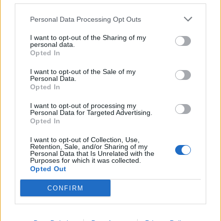
άνοιξε τις πύλες του σε όλους
Personal Data Processing Opt Outs
I want to opt-out of the Sharing of my
personal data.
ESG Report 2025: Πώς η ΑΒ Βασιλόπουλος μετατρέπει τη
Opted In
βιωσιμότητα σε καθημερινή πράξη
I want to opt-out of the Sale of my
Personal Data.
Opted In
Stoiximan: «Πού ήσουν;» στις μεγάλες στιγμές του Ολυμπιακού
I want to opt-out of processing my
Personal Data for Targeted Advertising.
Opted In
I want to opt-out of Collection, Use,
Retention, Sale, and/or Sharing of my
ΠΕΡΙΣΣΌΤΕΡΑ ΣΕ ΑΥΤΉ ΤΗΝ ΚΑΤΗΓΟΡΊΑ
Personal Data that Is Unrelated with the
Purposes for which it was collected.
Opted Out
CONFIRM