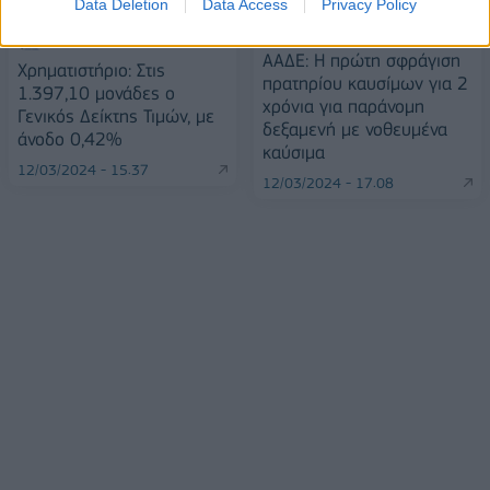
Data Deletion
Data Access
Privacy Policy
ΑΑΔΕ: Η πρώτη σφράγιση
Χρηματιστήριο: Στις
πρατηρίου καυσίμων για 2
1.397,10 μονάδες ο
χρόνια για παράνομη
Γενικός Δείκτης Τιμών, με
δεξαμενή με νοθευμένα
άνοδο 0,42%
καύσιμα
12/03/2024 - 15:37
12/03/2024 - 17:08