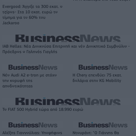
Evergood: Άγγιξε τα 300 εκατ. ο
τζίρος- Στα 10 εκατ. ευρώ το
τίμημα για το 60% του
Jackaroo
IAB Hellas: Νέα Διοικούσα Επιτροπή και νέο Διοικητικό Συμβούλιο -
Πρόεδρος ο Γαληνός Γιαγλής
Νέο Audi A2 e-tron με στόχο
Η Chery επενδύει 75 εκατ.
την κορυφή της
δολάρια στην KG Mobility
αποδοτικότητας
Το FIAT 500 Hybrid τώρα από 18.990 ευρώ
Αλέξης Γιαννούλιας: Υποψήφιος
Ντουράντ: "Ο Γιάννης θα