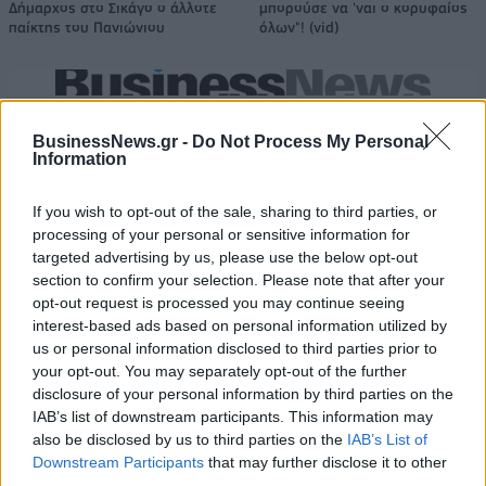
Δήμαρχος στο Σικάγο ο άλλοτε
μπορούσε να 'ναι ο κορυφαίος
παίκτης του Πανιώνιου
όλων"! (vid)
Όμιλος AKTOR: Εξαγοράζει το 75% των ΗΛΕΚΤΩΡ και THALIS –
Στρατηγική συνεργασία με τη Motor Oil
BusinessNews.gr -
Do Not Process My Personal
Information
If you wish to opt-out of the sale, sharing to third parties, or
processing of your personal or sensitive information for
ΔΕΗ: Ισχυρή ανάπτυξη στο α΄
Είσοδος της γαλλικής Meridiam
targeted advertising by us, please use the below opt-out
εξάμηνο 2026 με
στην ηλεκτρική διασύνδεση
προσαρμοσμένο EBITDA στα 1,2
Ελλάδας – Κύπρου
section to confirm your selection. Please note that after your
δισ. ευρώ
opt-out request is processed you may continue seeing
interest-based ads based on personal information utilized by
us or personal information disclosed to third parties prior to
your opt-out. You may separately opt-out of the further
Η συμφωνία Arval-Athlon αναδιαμορφώνει την αγορά leasing
disclosure of your personal information by third parties on the
IAB’s list of downstream participants. This information may
also be disclosed by us to third parties on the
IAB’s List of
Downstream Participants
that may further disclose it to other
VW: Η δύσκολη εξίσωση της
Alpha Bank: Για πρώτη φορά το
αναδιάρθρωσης
Αρχαίο Θέατρο Επιδαύρου
third parties.