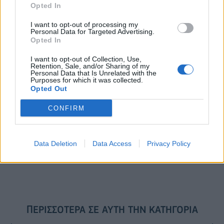
Opted In
I want to opt-out of processing my
Το FIAT 500 Hybrid τώρα από
Ατρόμητος και Novibet
Personal Data for Targeted Advertising.
18.990 ευρώ
συνεχίζουν μαζί: Ανανέωση της
Opted In
συνεργασίας τους μέχρι το
2028
I want to opt-out of Collection, Use,
Retention, Sale, and/or Sharing of my
Personal Data that Is Unrelated with the
Purposes for which it was collected.
Opted Out
18η συνεχόμενη χρονιά για τον ΟΤΕ στη διεθνή σειρά δεικτών
FTSE4Good
CONFIRM
Alpha Bank: Για πρώτη φορά το Αρχαίο Θέατρο Επιδαύρου άνοιξε τις
Data Deletion
Data Access
Privacy Policy
πύλες του σε όλους
ΠΕΡΙΣΣΌΤΕΡΑ ΣΕ ΑΥΤΉ ΤΗΝ ΚΑΤΗΓΟΡΊΑ