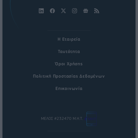
Η Εταιρεία
Ταυτότητα
Όροι Χρήσης
Πολιτική Προστασίας Δεδομένων
Επικοινωνία
ΜΕΛΟΣ #232470 Μ.Η.Τ.