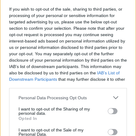
If you wish to opt-out of the sale, sharing to third parties, or
processing of your personal or sensitive information for
Για την πρόκριση στις "4" οι
Ανανέωσε με Τζον Ιτούνας το
targeted advertising by us, please use the below opt-out
Νεάνιδες απόψε κόντρα στη
Περιστέρι
section to confirm your selection. Please note that after your
Λιθουανία (live stream)
opt-out request is processed you may continue seeing
interest-based ads based on personal information utilized by
us or personal information disclosed to third parties prior to
your opt-out. You may separately opt-out of the further
Ειδικό Χωροταξικό Πλαίσιο για τον Τουρισμό: Στρατηγικό εργαλείο
για βιώσιμη τουριστική ανάπτυξη
disclosure of your personal information by third parties on the
IAB’s list of downstream participants. This information may
also be disclosed by us to third parties on the
IAB’s List of
Downstream Participants
that may further disclose it to other
third parties.
HELLENiQ ENERGY: Κέρδη 393
ΣΤΑΣΥ: 29,4 χλμ. νέων
εκατ. ευρώ στο α' εξάμηνο –
σιδηροτροχιών στο Μετρό της
Personal Data Processing Opt Outs
Στα 734 εκατ. ευρώ τα EBITDA
Αθήνας - Στο τελικό στάδιο το
μεγαλύτερο έργο αναβάθμισης
I want to opt-out of the Sharing of my
personal data.
Opted In
Η Chery επενδύει 75 εκατ. δολάρια στην KG Mobility
I want to opt-out of the Sale of my
Personal Data.