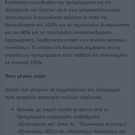
δυνατότητα εγγυοδοσίας του προγράμματος για την
εξασφάλιση του δανείου προς τους χρηματοπιστωτικούς
οργανισμούς. Η εγγυοδοσία καλύπτει το ποσό της
δανειοδότησης στο 100% για τις περιπτώσεις ιδιοκατοίκησης
και στο 80% για τις περιπτώσεις ενοικίασης/δωρεάν
παραχώρησης, λαμβάνοντας υπόψη τους κανόνες κρατικών
ενισχύσεων. Το επιτόκιο της δανειακής σύμβασης για τις
ανάγκες του προγράμματος είναι σταθερό και επιδοτούμενο,
σε ποσοστό 100%.
Ποιοι μένουν εκτός
Ωστόσο δεν μπορούν να συμμετάσχουν στο πρόγραμμα
αυτό ορισμένες κατηγορίες πολιτών. Αναλυτικά:
Κατοικία, με ενεργή αίτηση σε κάποιο από τα
Προγράμματα ενεργειακής αναβάθμισης,
«Εξοικονόμηση κατ’ Οίκον ΙΙ» , “Εξοικονομώ-Αυτονομώ”,
«Εξοικονομώ 2021» και «Εξοικονομώ-Ανακαινίζω για