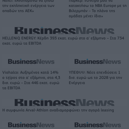
Νόλεϊ: «Ανυπομονώ να ζήσω
Πάρκερ: «Όνειρό μου να
την εκπληκτική ενέργεια των
κατακτήσω το ΝΒΑ Europe με τη
οπαδών της ΑΕΚ»
Βιλερμπάν – Το πλάνο της
ομάδας μένει ίδιο»
HELLENiQ ENERGY: Κέρδη 393 εκατ. ευρώ στο α' εξάμηνο – Στα 734
εκατ. ευρώ τα EBITDA
Viohalco: Αυξημένος κατά 14%
ΥΠΕΘΟΟ: Νέες επενδύσεις 1
ο τζίρος στο α' εξάμηνο, στα 4,3
δισ. ευρώ ως το 2028 για την
δισ. ευρώ – Στα 446 εκατ. ευρώ
Ενέργεια
τα EBITDA
Η συμφωνία Arval-Athlon αναδιαμορφώνει την αγορά leasing