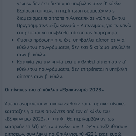
νέους» δεν έχει δικαίωμα υποβολής στον β’ κύκλο.
Εξαίρεση αποτελεί η περίπτωση συμμετέχοντος
διαμερίσματος αίτησης πολυκατοικίας «τύπου Β» του
Προγράμματος «Εξοικονομώ – Αυτονομώ», για το οποίο
επιτρέπεται να υποβληθεί αίτηση ως διαμέρισμα.
Φυσικό πρόσωπο που έχει υποβάλλει αίτηση στον α’
κύκλο του προγράμματος, δεν έχει δικαίωμα υποβολής
στον β’ κύκλο.
Κατοικία για την οποία έχει υποβληθεί αίτηση στον α’
κύκλο του προγράμματος, δεν επιτρέπεται η υποβολή
αίτησης στον β’ κύκλο.
Οι πίνακες του α’ κύκλου «Εξοικονομώ 2023»
Άμεσα αναμένεται να ανακοινωθούν και οι αρχικοί πίνακες
κατάταξης για τους αιτούντες από τον α’ κύκλο του
«Εξοικονομώ 2023», οι οποίοι θα περιλαμβάνουν, ως
καταρχήν επιλέξιμες, το σύνολο των 31.549 υποβληθεισών
αιτήσεων, συνολικού προϋπολογισμού 422,1 εκατ. ευρώ.