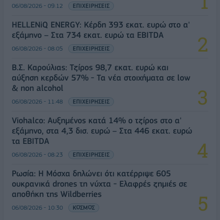
06/08/2026 - 09:12
ΕΠΙΧΕΙΡΗΣΕΙΣ
HELLENiQ ENERGY: Κέρδη 393 εκατ. ευρώ στο α'
εξάμηνο – Στα 734 εκατ. ευρώ τα EBITDA
06/08/2026 - 08:05
ΕΠΙΧΕΙΡΗΣΕΙΣ
Β.Σ. Καρούλιας: Τζίρος 98,7 εκατ. ευρώ και
αύξηση κερδών 57% - Τα νέα στοιχήματα σε low
& non alcohol
06/08/2026 - 11:48
ΕΠΙΧΕΙΡΗΣΕΙΣ
Viohalco: Αυξημένος κατά 14% ο τζίρος στο α'
εξάμηνο, στα 4,3 δισ. ευρώ – Στα 446 εκατ. ευρώ
τα EBITDA
06/08/2026 - 08:23
ΕΠΙΧΕΙΡΗΣΕΙΣ
Ρωσία: Η Μόσχα δηλώνει ότι κατέρριψε 605
ουκρανικά drones τη νύχτα - Ελαφρές ζημιές σε
αποθήκη της Wildberries
06/08/2026 - 10:30
ΚΟΣΜΟΣ