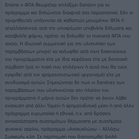
Επίσης ο ΦΠΑ θεωρείται επιλέξιμη δαπάνη για το
πρόγραμμα και δηλώνεται διακριτά στα παραστατικά. Εάν οι
προμηθευτές υπάγονται σε καθεστώς μειωμένου ΦΠΑ ή
απαλλάσσονται από την υποχρέωση υποβολής δήλωσης και
καταβολής φόρου, πρέπει να δηλωθεί το ποσοστό ΦΠΑ που
ισχύει. Η ιδιωτική συμμετοχή για την υλοποίηση των
παρεμβάσεων μπορεί να καλυφθεί από τους δικαιούχους
του προγράμματος είτε με ίδια κεφάλαια είτε με δανειακή
σύμβαση (για το ποσό που επιλέγουν ή αυτό που θα τους
εγκριθεί από τον χρηματοπιστωτικό οργανισμό) είτε με
συνδυασμό αυτών. Σημειώνεται δε πως οι δαπάνες των
παρεμβάσεων που υλοποιούνται στο πλαίσιο του
προγράμματος ή μέρος αυτών δεν πρέπει να έχουν λάβει
ενίσχυση από άλλο Ταμείο ή χρηματοδοτικό μέσο ή από άλλο
πρόγραμμα ευρωπαϊκό ή εθνικό, π.χ. από δράσεις
αντικατάστασης συστημάτων θέρμανσης με συστήματα
φυσικού αερίου, πρόγραμμα «Ανακυκλώνω – Αλλάζω
Συσκευή» κ.λπ. Σε περίπτωση που διαπιστωθεί διπλή