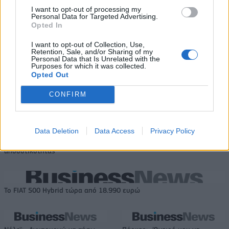
ευρώ σε 451 επιχειρήσεις
Χρηματοδότηση 8 εκατ. ευρώ
I want to opt-out of processing my
ξεκίνησε το πρόγραμμα
Personal Data for Targeted Advertising.
σε 843 μέσα ενημέρωσης-
στήριξης- Κάλυψη εισφορών
Opted In
Ξεκίνησε το πενταετές
ΕΔΟΕΑΠ
πρόγραμμα ενίσχυσης του
I want to opt-out of Collection, Use,
Τύπου
Retention, Sale, and/or Sharing of my
Personal Data that Is Unrelated with the
Purposes for which it was collected.
Opted Out
IAB Hellas: Νέα Διοικούσα Επιτροπή και νέο Διοικητικό Συμβούλιο -
Πρόεδρος ο Γαληνός Γιαγλής
CONFIRM
Data Deletion
Data Access
Privacy Policy
Νέο Audi A2 e-tron με στόχο
Η Chery επενδύει 75 εκατ.
την κορυφή της
δολάρια στην KG Mobility
αποδοτικότητας
Το FIAT 500 Hybrid τώρα από 18.990 ευρώ