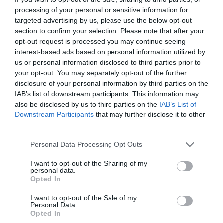
processing of your personal or sensitive information for
targeted advertising by us, please use the below opt-out
section to confirm your selection. Please note that after your
opt-out request is processed you may continue seeing
interest-based ads based on personal information utilized by
Ουκρανία: Με Μίχαϊλιουκ και Λεν κόντρα στην Ελλάδα
us or personal information disclosed to third parties prior to
your opt-out. You may separately opt-out of the further
disclosure of your personal information by third parties on the
IAB’s list of downstream participants. This information may
Άρης: Ανακοίνωσε την
απόκτηση του Άνταμ Μοκόκα -
also be disclosed by us to third parties on the
IAB’s List of
Β.Σ. Καρούλιας: Τζίρος 98,7
Δωρεά της ΚΑΕ στους
Downstream Participants
that may further disclose it to other
εκατ. ευρώ και αύξηση κερδών
πυρόπληκτους
57% - Τα νέα στοιχήματα σε
third parties.
low & non alcohol
Personal Data Processing Opt Outs
I want to opt-out of the Sharing of my
personal data.
Metlen: Ρεκόρ EBITDA στο α' εξάμηνο, στα 550 εκατ. ευρώ – Καθαρά
Opted In
κέρδη 313 εκατ. ευρώ
I want to opt-out of the Sale of my
Personal Data.
Opted In
Media: Με ενίσχυση 8 εκατ.