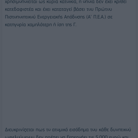
χρησιμοποιείται ως κύρια κατοικία, η οποία δεν έχει κριθεί
κατεδαφιστέα και έχει καταταγεί βάσει του Πρώτου
Πιστοποιητικού Ενεργειακής Απόδοσης (Α’ Π.Ε.Α.) σε
κατηγορία χαμηλότερη ή ίση της Γ.
Διευκρινίζεται πως το ατομικό εισόδημα του κάθε δυνητικού
ωφελούμενου δεν πρέπει να ξεπερνάει τις 5.000 ευρώ και