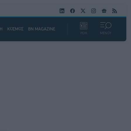
ΚΗ
ΚΟΣΜΟΣ
BN MAGAZINE
ΡΟΗ
ΜΕΝΟΥ