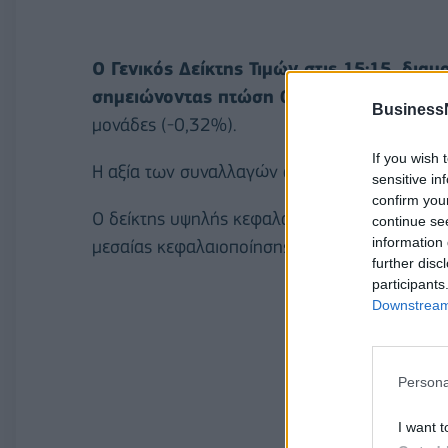
O Γενικός Δείκτης Τιμών στις 15:15, δια
σημειώνοντας πτώση 0,16%.
Ενδοσυνεδρια
Business
μονάδες (-0,32%).
If you wish 
Η αξία των συναλλαγών ανέρχεται στα 53,36 
sensitive in
confirm you
Ο δείκτης υψηλής κεφαλαιοποίησης σημειώνει
continue se
information 
μεσαίας κεφαλαιοποίησης υποχωρεί σε ποσο
further disc
participants
Downstream 
Persona
I want t