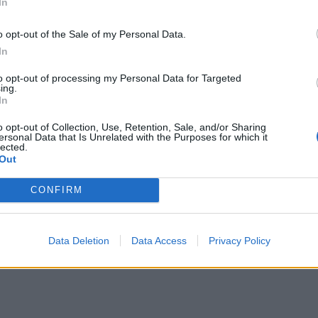
In
o opt-out of the Sale of my Personal Data.
In
to opt-out of processing my Personal Data for Targeted
ing.
In
 τη μεγαλύτερη άνοδο καταγράφουν οι μετοχές της
,84%), της Viohalco (+1,94%), της Τέρνα
o opt-out of Collection, Use, Retention, Sale, and/or Sharing
ersonal Data that Is Unrelated with the Purposes for which it
%).
lected.
Out
 οι μετοχές της
Jumbo (-1,64%), της Τιτάν
CONFIRM
ληναίος(-1,06%).
ζουν η
Alpha Bank και η Eurobank με
Data Deletion
Data Access
Privacy Policy
ίχως.