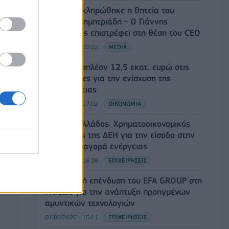
ΣΚΑΪ: Ολοκληρώθηκε η θητεία του
Γρηγόρη Δημητριάδη - Ο Γιάννης
Αλαφούζος επιστρέφει στη θέση του CEO
08/08/2026 - 10:02
MEDIA
ΥΠΑΑΤ: Επιπλέον 12,5 εκατ. ευρώ στις
Περιφέρειες για την ενίσχυση της
βιοασφάλειας
07/08/2026 - 17:02
ΟΙΚΟΝΟΜΙΑ
Deloitte Ελλάδος: Χρηματοοικονομικός
σύμβουλος της ΔΕΗ για την είσοδο στην
πολωνική αγορά ενέργειας
07/08/2026 - 16:38
ΕΠΙΧΕΙΡΗΣΕΙΣ
Στρατηγική επένδυση του EFA GROUP στη
Fractal για την ανάπτυξη προηγμένων
αμυντικών τεχνολογιών
07/08/2026 - 16:11
ΕΠΙΧΕΙΡΗΣΕΙΣ