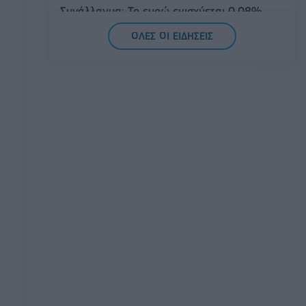
Συνάλλαγμα: Το ευρώ ενισχύεται 0,08%,
στα 1,1534 δολάρια
ΟΛΕΣ ΟΙ ΕΙΔΗΣΕΙΣ
07/08/2026 - 15:45
ΟΙΚΟΝΟΜΙΑ
Χρηματιστήριο: Στις 2.623,19 μονάδες ο
Γενικός Δείκτης Τιμών, με άνοδο 0,57%
07/08/2026 - 15:21
ΟΙΚΟΝΟΜΙΑ