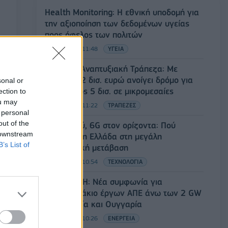
Health Monitoring: Η εθνική υποδομή για
την αξιοποίηση των δεδομένων υγείας
προς όφελος των πολιτών
08/08/2026 - 11:48
ΥΓΕΙΑ
Ελληνική Αναπτυξιακή Τράπεζα: Με
«προίκα» 2 δισ. ευρώ ανοίγει δρόμο για
sonal or
δάνεια έως 5 δισ. σε μικρομεσαίες
ection to
ou may
08/08/2026 - 11:22
ΤΡΑΠΕΖΕΣ
 personal
out of the
5G παντού, 6G στον ορίζοντα: Πού
 downstream
βρίσκεται η Ελλάδα στη μεγάλη
B’s List of
τεχνολογική μετάβαση
08/08/2026 - 10:54
ΤΕΧΝΟΛΟΓΙΑ
Όμιλος ΔΕΗ: Νέα συμφωνία για
χαρτοφυλάκιο έργων ΑΠΕ άνω των 2 GW
σε Πολωνία και Ουγγαρία
08/08/2026 - 10:26
ΕΝΕΡΓΕΙΑ