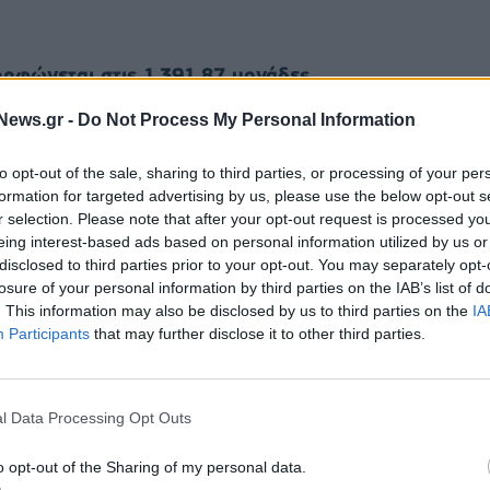
μορφώνεται στις 1.391,87 μονάδες
κά κατέγραψε κατώτερη τιμή στις 1.389,57
News.gr -
Do Not Process My Personal Information
to opt-out of the sale, sharing to third parties, or processing of your per
εκατ. ευρώ.
formation for targeted advertising by us, please use the below opt-out s
r selection. Please note that after your opt-out request is processed y
 πτώση σε ποσοστό 0,26%, ενώ ο δείκτης της
eing interest-based ads based on personal information utilized by us or
disclosed to third parties prior to your opt-out. You may separately opt-
στό 0,20%.
losure of your personal information by third parties on the IAB’s list of
. This information may also be disclosed by us to third parties on the
IA
Participants
that may further disclose it to other third parties.
l Data Processing Opt Outs
o opt-out of the Sharing of my personal data.