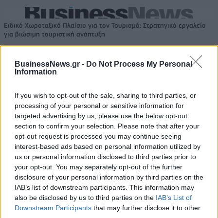
Ειδικό Χωροταξικό Πλαίσιο για τον Τουρισμό: Στρατηγικό εργαλείο
για βιώσιμη τουριστική ανάπτυξη
BusinessNews.gr -
Do Not Process My Personal
Information
HELLENiQ ENERGY: Κέρδη 393
ΣΤΑΣΥ: 29,4 χλμ. νέων
εκατ. ευρώ στο α' εξάμηνο –
σιδηροτροχιών στο Μετρό της
If you wish to opt-out of the sale, sharing to third parties, or
Στα 734 εκατ. ευρώ τα EBITDA
Αθήνας - Στο τελικό στάδιο το
processing of your personal or sensitive information for
μεγαλύτερο έργο αναβάθμισης
targeted advertising by us, please use the below opt-out
section to confirm your selection. Please note that after your
opt-out request is processed you may continue seeing
interest-based ads based on personal information utilized by
Η Chery επενδύει 75 εκατ. δολάρια στην KG Mobility
us or personal information disclosed to third parties prior to
your opt-out. You may separately opt-out of the further
disclosure of your personal information by third parties on the
Το FIAT 500 Hybrid τώρα από
Ατρόμητος και Novibet
IAB’s list of downstream participants. This information may
18.990 ευρώ
συνεχίζουν μαζί: Ανανέωση της
also be disclosed by us to third parties on the
IAB’s List of
συνεργασίας τους μέχρι το
Downstream Participants
that may further disclose it to other
2028
third parties.