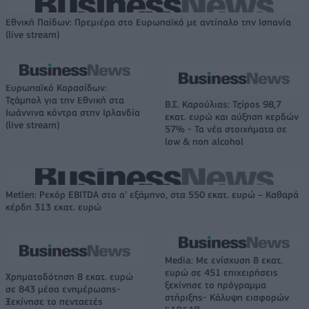
Εθνική Παίδων: Πρεμιέρα στο Ευρωπαϊκό με αντίπαλο την Ισπανία
(live stream)
Ευρωπαϊκό Κορασίδων:
Τζάμπολ για την Εθνική στα
Β.Σ. Καρούλιας: Τζίρος 98,7
Ιωάννινα κόντρα στην Ιρλανδία
εκατ. ευρώ και αύξηση κερδών
(live stream)
57% - Τα νέα στοιχήματα σε
low & non alcohol
Metlen: Ρεκόρ EBITDA στο α' εξάμηνο, στα 550 εκατ. ευρώ – Καθαρά
κέρδη 313 εκατ. ευρώ
Media: Με ενίσχυση 8 εκατ.
ευρώ σε 451 επιχειρήσεις
Χρηματοδότηση 8 εκατ. ευρώ
ξεκίνησε το πρόγραμμα
σε 843 μέσα ενημέρωσης-
στήριξης- Κάλυψη εισφορών
Ξεκίνησε το πενταετές