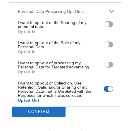
Personal Data Processing Opt Outs
18η συνεχόμενη χρονιά για τον ΟΤΕ στη διεθνή σειρά δεικτών
I want to opt-out of the Sharing of my
FTSE4Good
personal data.
Opted In
I want to opt-out of the Sale of my
Alpha Bank: Για πρώτη φορά το Αρχαίο Θέατρο Επιδαύρου άνοιξε τις
Personal Data.
πύλες του σε όλους
Opted In
I want to opt-out of processing my
Personal Data for Targeted Advertising.
Opted In
I want to opt-out of Collection, Use,
ΠΕΡΙΣΣΌΤΕΡΑ ΣΕ ΑΥΤΉ ΤΗΝ ΚΑΤΗΓΟΡΊΑ
Retention, Sale, and/or Sharing of my
Personal Data that Is Unrelated with the
Purposes for which it was collected.
Opted Out
CONFIRM