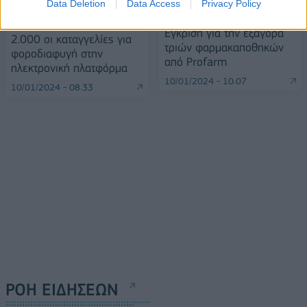
Data Deletion
Data Access
Privacy Policy
Επιτροπή Ανταγωνισμού:
ΑΑΔΕ: Ξεπέρασαν τις
Έγκριση για την εξαγορά
2.000 οι καταγγελίες για
τριών φαρμακαποθηκών
φοροδιαφυγή στην
από Profarm
ηλεκτρονική πλατφόρμα
10/01/2024 - 10:07
10/01/2024 - 08:33
ΡΟΗ ΕΙΔΗΣΕΩΝ