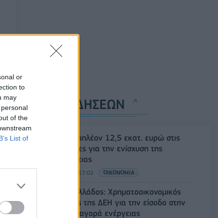
sonal or
ection to
ou may
ΡΟΗ ΕΙΔΗΣΕΩΝ
 personal
out of the
 downstream
ΥΠΑΑΤ: Επιπλέον 12,5 εκατ. ευρώ στις
B’s List of
Περιφέρειες για την ενίσχυση της
βιοασφάλειας
07/08/2026 - 17:02
ΟΙΚΟΝΟΜΙΑ
Deloitte Ελλάδος: Χρηματοοικονομικός
σύμβουλος της ΔΕΗ για την είσοδο στην
πολωνική αγορά ενέργειας