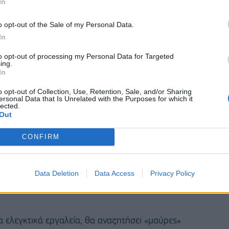
In
ρώ, από 1,4 δισ. ευρώ που ήταν το 2019.
o opt-out of the Sale of my Personal Data.
In
to opt-out of processing my Personal Data for Targeted
ing.
In
o opt-out of Collection, Use, Retention, Sale, and/or Sharing
ersonal Data that Is Unrelated with the Purposes for which it
lected.
Out
CONFIRM
Data Deletion
Data Access
Privacy Policy
ΑΑΔΕ
φέτος σε ολόκληρο το φάσμα της οικονομίας
 ελεγκτικά εργαλεία, θα αναζητήσει «μαύρες»