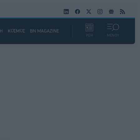
ΚΗ
ΚΟΣΜΟΣ
BN MAGAZINE
ΡΟΗ
ΜΕΝΟΥ