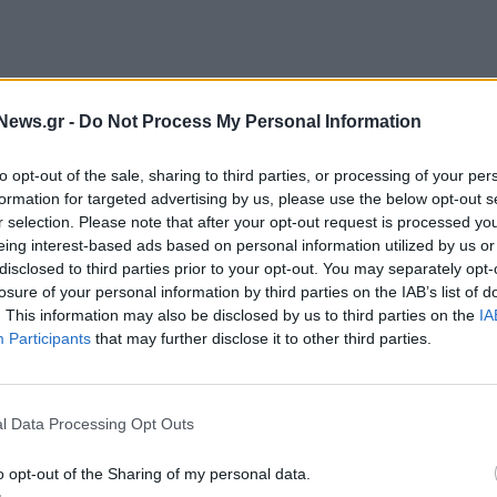
ασταύρωση των στοιχείων από τις πλατφόρμες
 έχουν δηλωθεί από τους ιδιοκτήτες, για να
News.gr -
Do Not Process My Personal Information
ς. Και φέτος θα ακολουθηθεί η πρακτική που
to opt-out of the sale, sharing to third parties, or processing of your per
formation for targeted advertising by us, please use the below opt-out s
r selection. Please note that after your opt-out request is processed y
Airbnb, Booking.com και VRBO να
eing interest-based ads based on personal information utilized by us or
ήτων καθώς διαπιστώθηκε ότι δεν είχαν Αριθμό
disclosed to third parties prior to your opt-out. You may separately opt-
losure of your personal information by third parties on the IAB’s list of
αφόταν ηλεκτρονικά δεν ήταν έγκυρος ενώ
. This information may also be disclosed by us to third parties on the
IA
 ακινήτων τύπου Airbnb που δεν είχαν δηλώσει τα
Participants
that may further disclose it to other third parties.
mail να συμμορφωθούν εμφανίζοντας τελικά στην
μίσθωση και από επιχειρηματική δραστηριότητα
02 εκατ. ευρώ.
l Data Processing Opt Outs
αταλύματα βραχυχρόνιας μίσθωσης στην ελληνική
o opt-out of the Sharing of my personal data.