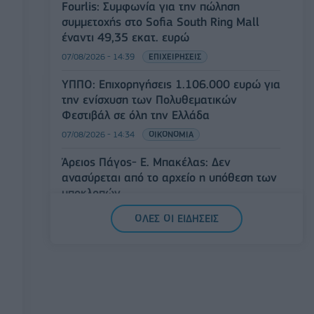
Fourlis: Συμφωνία για την πώληση
συμμετοχής στο Sofia South Ring Mall
έναντι 49,35 εκατ. ευρώ
07/08/2026 - 14:39
ΕΠΙΧΕΙΡΗΣΕΙΣ
ΥΠΠΟ: Επιχορηγήσεις 1.106.000 ευρώ για
την ενίσχυση των Πολυθεματικών
Φεστιβάλ σε όλη την Ελλάδα
07/08/2026 - 14:34
ΟΙΚΟΝΟΜΙΑ
Άρειος Πάγος- Ε. Μπακέλας: Δεν
ανασύρεται από το αρχείο η υπόθεση των
υποκλοπών
07/08/2026 - 14:11
ΕΛΛΑΔΑ
ΟΛΕΣ ΟΙ ΕΙΔΗΣΕΙΣ
Σαουδική Αραβία, Τουρκία και Πακιστάν
υπογράφουν κοινή αμυντική συμφωνία
07/08/2026 - 13:47
ΚΟΣΜΟΣ