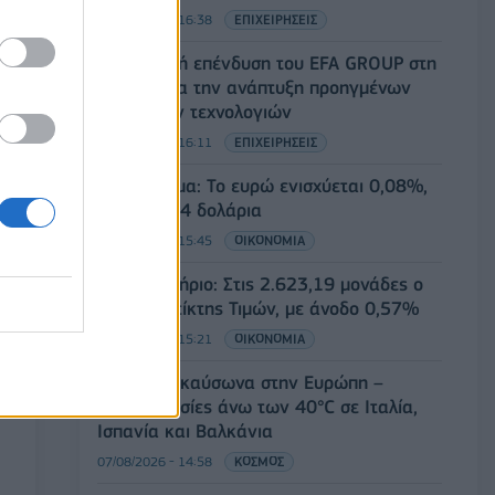
07/08/2026 - 16:38
ΕΠΙΧΕΙΡΗΣΕΙΣ
Στρατηγική επένδυση του EFA GROUP στη
Fractal για την ανάπτυξη προηγμένων
αμυντικών τεχνολογιών
07/08/2026 - 16:11
ΕΠΙΧΕΙΡΗΣΕΙΣ
Συνάλλαγμα: Το ευρώ ενισχύεται 0,08%,
στα 1,1534 δολάρια
07/08/2026 - 15:45
ΟΙΚΟΝΟΜΙΑ
Χρηματιστήριο: Στις 2.623,19 μονάδες ο
Γενικός Δείκτης Τιμών, με άνοδο 0,57%
07/08/2026 - 15:21
ΟΙΚΟΝΟΜΙΑ
Νέο κύμα καύσωνα στην Ευρώπη –
Θερμοκρασίες άνω των 40°C σε Ιταλία,
Ισπανία και Βαλκάνια
07/08/2026 - 14:58
ΚΟΣΜΟΣ