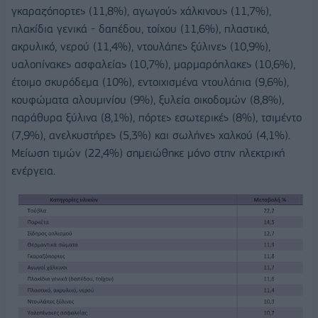
γκαραζόπορτες (11,8%), αγωγούς χάλκινους (11,7%),
πλακίδια γενικά - δαπέδου, τοίχου (11,6%), πλαστικό,
ακρυλικό, νερού (11,4%), ντουλάπες ξύλινες (10,9%),
υαλοπίνακες ασφαλείας (10,7%), μαρμαρόπλακες (10,6%),
έτοιμο σκυρόδεμα (10%), εντοιχισμένα ντουλάπια (9,6%),
κουφώματα αλουμινίου (9%), ξυλεία οικοδομών (8,8%),
παράθυρα ξύλινα (8,1%), πόρτες εσωτερικές (8%), τσιμέντο
(7,9%), ανελκυστήρες (5,3%) και σωλήνες χαλκού (4,1%).
Μείωση τιμών (22,4%) σημειώθηκε μόνο στην ηλεκτρική
ενέργεια.