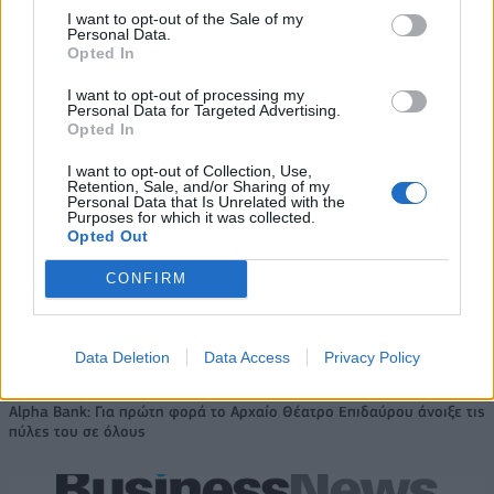
I want to opt-out of the Sale of my
Personal Data.
Opted In
HELLENiQ ENERGY: Κέρδη 393
ΣΤΑΣΥ: 29,4 χλμ. νέων
εκατ. ευρώ στο α' εξάμηνο –
σιδηροτροχιών στο Μετρό της
I want to opt-out of processing my
Στα 734 εκατ. ευρώ τα EBITDA
Αθήνας - Στο τελικό στάδιο το
Personal Data for Targeted Advertising.
μεγαλύτερο έργο αναβάθμισης
Opted In
I want to opt-out of Collection, Use,
Retention, Sale, and/or Sharing of my
Personal Data that Is Unrelated with the
Η Chery επενδύει 75 εκατ. δολάρια στην KG Mobility
Purposes for which it was collected.
Opted Out
CONFIRM
Το FIAT 500 Hybrid τώρα από
18η συνεχόμενη χρονιά για τον
18.990 ευρώ
ΟΤΕ στη διεθνή σειρά δεικτών
FTSE4Good
Data Deletion
Data Access
Privacy Policy
Alpha Bank: Για πρώτη φορά το Αρχαίο Θέατρο Επιδαύρου άνοιξε τις
πύλες του σε όλους