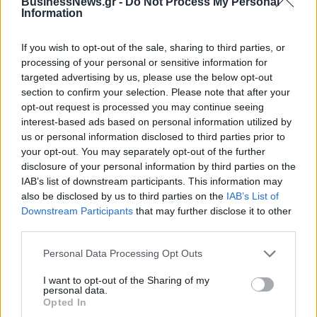
IAB Hellas: Νέα Διοικούσα Επιτροπή και νέο Διοικητικό Συμβούλιο -
BusinessNews.gr -
Do Not Process My Personal
Information
Πρόεδρος ο Γαληνός Γιαγλής
If you wish to opt-out of the sale, sharing to third parties, or
processing of your personal or sensitive information for
Η Toyota φέρνει νέα γενιά
Σε κινεζική… πολιορκία η
targeted advertising by us, please use the below opt-out
μπαταριών για τα υβριδικά της
ευρωπαϊκή
section to confirm your selection. Please note that after your
αυτοκινητοβιομηχανία
opt-out request is processed you may continue seeing
interest-based ads based on personal information utilized by
us or personal information disclosed to third parties prior to
Νέο Audi A2 e-tron με στόχο την κορυφή της αποδοτικότητας
your opt-out. You may separately opt-out of the further
disclosure of your personal information by third parties on the
IAB’s list of downstream participants. This information may
also be disclosed by us to third parties on the
IAB’s List of
Καρδίτσα: Επέστρεψε υγιής ο
ΠΑΟΚ: Η άφιξη του Μπεν Μουρ
Downstream Participants
that may further disclose it to other
Φράνσις Οκόρο
στη Θεσσαλονίκη (pics)
third parties.
Personal Data Processing Opt Outs
Ειδικό Χωροταξικό Πλαίσιο για τον Τουρισμό: Στρατηγικό εργαλείο
I want to opt-out of the Sharing of my
για βιώσιμη τουριστική ανάπτυξη
personal data.
Opted In