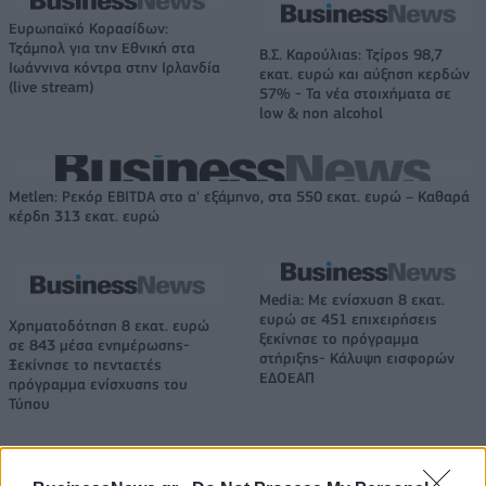
Ευρωπαϊκό Κορασίδων:
Τζάμπολ για την Εθνική στα
Β.Σ. Καρούλιας: Τζίρος 98,7
Ιωάννινα κόντρα στην Ιρλανδία
εκατ. ευρώ και αύξηση κερδών
(live stream)
57% - Τα νέα στοιχήματα σε
low & non alcohol
Metlen: Ρεκόρ EBITDA στο α' εξάμηνο, στα 550 εκατ. ευρώ – Καθαρά
κέρδη 313 εκατ. ευρώ
Media: Με ενίσχυση 8 εκατ.
ευρώ σε 451 επιχειρήσεις
Χρηματοδότηση 8 εκατ. ευρώ
ξεκίνησε το πρόγραμμα
σε 843 μέσα ενημέρωσης-
στήριξης- Κάλυψη εισφορών
Ξεκίνησε το πενταετές
ΕΔΟΕΑΠ
πρόγραμμα ενίσχυσης του
Τύπου