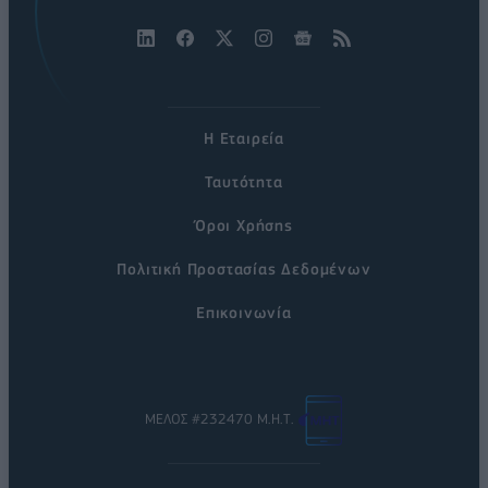
Η Εταιρεία
Ταυτότητα
Όροι Χρήσης
Πολιτική Προστασίας Δεδομένων
Επικοινωνία
ΜΕΛΟΣ #232470 Μ.Η.Τ.