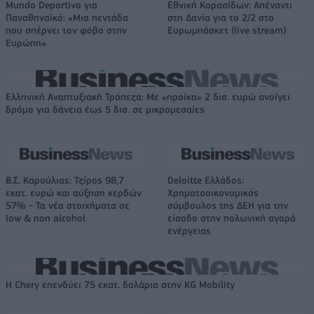
Mundo Deportivo για
Εθνική Κορασίδων: Απέναντι
Παναθηναϊκό: «Μια πεντάδα
στη Δανία για το 2/2 στο
που σπέρνει τον φόβο στην
Ευρωμπάσκετ (live stream)
Ευρώπη»
Ελληνική Αναπτυξιακή Τράπεζα: Με «προίκα» 2 δισ. ευρώ ανοίγει
δρόμο για δάνεια έως 5 δισ. σε μικρομεσαίες
Β.Σ. Καρούλιας: Τζίρος 98,7
Deloitte Ελλάδος:
εκατ. ευρώ και αύξηση κερδών
Χρηματοοικονομικός
57% - Τα νέα στοιχήματα σε
σύμβουλος της ΔΕΗ για την
low & non alcohol
είσοδο στην πολωνική αγορά
ενέργειας
Η Chery επενδύει 75 εκατ. δολάρια στην KG Mobility