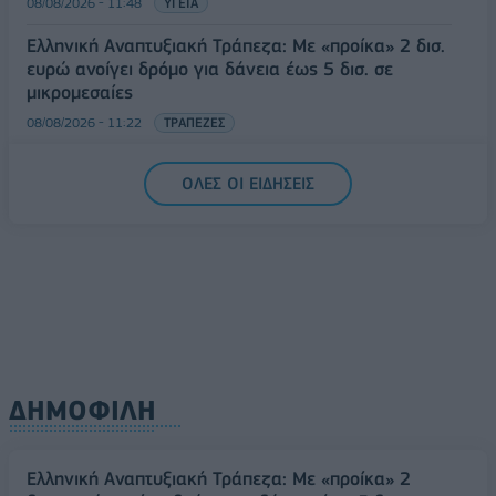
08/08/2026 - 11:48
ΥΓΕΙΑ
Ελληνική Αναπτυξιακή Τράπεζα: Με «προίκα» 2 δισ.
ευρώ ανοίγει δρόμο για δάνεια έως 5 δισ. σε
μικρομεσαίες
08/08/2026 - 11:22
ΤΡΑΠΕΖΕΣ
5G παντού, 6G στον ορίζοντα: Πού βρίσκεται η
ΟΛΕΣ ΟΙ ΕΙΔΗΣΕΙΣ
Ελλάδα στη μεγάλη τεχνολογική μετάβαση
08/08/2026 - 10:54
ΤΕΧΝΟΛΟΓΙΑ
ΔΗΜΟΦΙΛΗ
Ελληνική Αναπτυξιακή Τράπεζα: Με «προίκα» 2