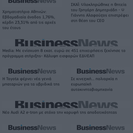
ΣΚΑΪ: Ολοκληρώθηκε η θητεία
του Γρηγόρη Δημητριάδη - Ο
Χρηματιστήριο Αθηνών:
Γιάννης Αλαφούζος επιστρέφει
Εβδομαδιαία άνοδος 1,76%,
στη θέση του CEO
κέρδη 23,31% από τις αρχές
του έτους
Media: Με ενίσχυση 8 εκατ. ευρώ σε 451 επιχειρήσεις ξεκίνησε το
πρόγραμμα στήριξης- Κάλυψη εισφορών ΕΔΟΕΑΠ
Η Toyota φέρνει νέα γενιά
Σε κινεζική… πολιορκία η
μπαταριών για τα υβριδικά της
ευρωπαϊκή
αυτοκινητοβιομηχανία
Νέο Audi A2 e-tron με στόχο την κορυφή της αποδοτικότητας