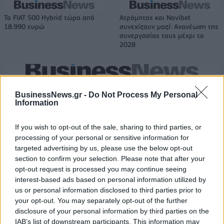
Το FIAT 500 Hybrid τώρα από
Ατρόμητος και Novibet
18.990 ευρώ
συνεχίζουν μαζί: Ανανέωση της
συνεργασίας τους μέχρι το
2028
18η συνεχόμενη χρονιά για τον ΟΤΕ στη διεθνή σειρά δεικτών
FTSE4Good
BusinessNews.gr -
Do Not Process My Personal
Information
If you wish to opt-out of the sale, sharing to third parties, or
Alpha Bank: Για πρώτη φορά το Αρχαίο Θέατρο Επιδαύρου άνοιξε τις
processing of your personal or sensitive information for
πύλες του σε όλους
targeted advertising by us, please use the below opt-out
section to confirm your selection. Please note that after your
opt-out request is processed you may continue seeing
interest-based ads based on personal information utilized by
us or personal information disclosed to third parties prior to
ΠΕΡΙΣΣΌΤΕΡΑ ΣΕ ΑΥΤΉ ΤΗΝ ΚΑΤΗΓΟΡΊΑ
your opt-out. You may separately opt-out of the further
disclosure of your personal information by third parties on the
IAB’s list of downstream participants. This information may