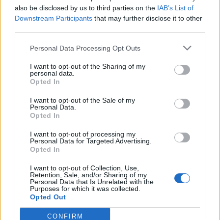
also be disclosed by us to third parties on the
IAB’s List of
Downstream Participants
that may further disclose it to other
third parties.
Personal Data Processing Opt Outs
Ηλεκτρικό ρεύμα:
Παρατείνεται έως και 30/6
I want to opt-out of the Sharing of my
personal data.
Επιδότηση «ψίχουλα» για
«το καλάθι του
Opted In
τον Απρίλιο - Έρχεται νέο
νοικοκυριού» με ν/σ του
“Εξοικονομώ”(vid)
υπ. Ανάπτυξης
I want to opt-out of the Sale of my
Personal Data.
24/03/2023 - 09:44
24/03/2023 - 11:17
Opted In
I want to opt-out of processing my
Personal Data for Targeted Advertising.
Opted In
I want to opt-out of Collection, Use,
Retention, Sale, and/or Sharing of my
Personal Data that Is Unrelated with the
Purposes for which it was collected.
Opted Out
CONFIRM